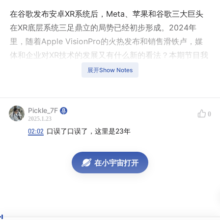
在谷歌发布安卓XR系统后，Meta、苹果和谷歌三大巨头
在XR底层系统三足鼎立的局势已经初步形成。2024年
里，随着Apple VisionPro的火热发布和销售滑铁卢，媒
体和企业对XR技术的发展又有什么新的看法？本期节目我
们结合网络数据和茶水间内部用户调研，谈一谈过去一年
展开Show Notes
中，行业的变化和我们的感受。如果你在过去一年对行业
有和我们不一样的观察，欢迎留言告诉我们或加入听友群
～
Pickle_7F
0
2025.1.23
02:02
口误了口误了，这里是23年
*头号茶水间内部调研样本量较小，数据结论极不科学，仅
供各位参考娱乐～
在小宇宙打开
【欢迎关注】
苹果podcast
、
小宇宙
、
豆瓣
、
喜马拉雅
、
QQ音乐
【🎙️收听指南】