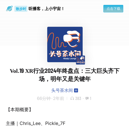
听播客，上小宇宙！
点击下载
散步时
通勤路上
Vol.19 XR行业2024年终盘点：三大巨头齐下
场，明年又是关键年
头号茶水间
66分钟
·
2年前
383
·
1
【本期概要】
主播｜Chris_Lee、Pickle_7F