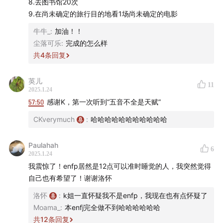
8.去图书馆20次
9.在尚未确定的旅行目的地看1场尚未确定的电影
牛牛_
:
加油！！
尘落可乐
:
完成的怎么样
共
4
条回复
英儿
11
2025.1.24
57:50
感谢K，第一次听到“五音不全是天赋”
CKverymuch
:
哈哈哈哈哈哈哈哈哈哈哈
Paulahah
6
2025.1.24
我震惊了！enfp居然是12点可以准时睡觉的人，我突然觉得
自己也有希望了！谢谢洛怀
洛怀
:
k姐一直怀疑我不是enfp，我现在也有点怀疑了
Moama_
:
本enfj完全做不到哈哈哈哈哈哈
共
12
条回复