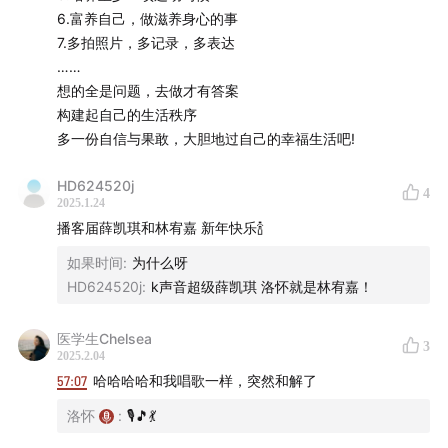
6.富养自己，做滋养身心的事
7.多拍照片，多记录，多表达
……
想的全是问题，去做才有答案
构建起自己的生活秩序
多一份自信与果敢，大胆地过自己的幸福生活吧!
HD624520j
4
2025.1.24
播客届薛凯琪和林宥嘉 新年快乐🍾
如果时间
:
为什么呀
HD624520j
:
k声音超级薛凯琪 洛怀就是林宥嘉！
医学生Chelsea
3
2025.2.04
57:07
哈哈哈哈和我唱歌一样，突然和解了
洛怀
:
🎙️🎵💃