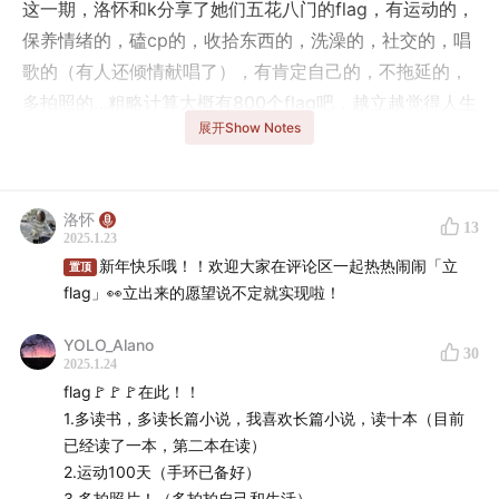
这一期，洛怀和k分享了她们五花八门的flag，有运动的，
保养情绪的，磕cp的，收拾东西的，洗澡的，社交的，唱
歌的（有人还倾情献唱了），有肯定自己的，不拖延的，
多拍照的…粗略计算大概有800个flag吧，越立越觉得人生
展开Show Notes
有好多可以扩展的地方。
这期也倾情邀请大家和我们一起立flag，在2025年红红火
火地许下愿望，一起看看到年底会不会真的成了👀（没成
洛怀
13
2025.1.23
的话就偷偷划掉
新年快乐哦！！欢迎大家在评论区一起热热闹闹「立
置顶
flag」👀立出来的愿望说不定就实现啦！
【听友群】
YOLO_Alano
30
如果你喜欢我们的节目，欢迎扫码加入听友群和我们一起
2025.1.24
聊天，洛怀和k在群里等大家哦~
flag🚩🚩🚩在此！！
1.多读书，多读长篇小说，我喜欢长篇小说，读十本（目前
已经读了一本，第二本在读）
2.运动100天（手环已备好）
3.多拍照片！（多拍拍自己和生活）