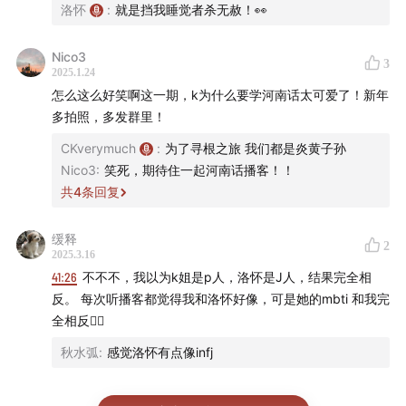
洛怀
:
就是挡我睡觉者杀无赦！👀
Nico3
3
2025.1.24
怎么这么好笑啊这一期，k为什么要学河南话太可爱了！新年
多拍照，多发群里！
CKverymuch
:
为了寻根之旅 我们都是炎黄子孙
Nico3
:
笑死，期待住一起河南话播客！！
共
4
条回复
缓释
2
2025.3.16
41:26
不不不，我以为k姐是p人，洛怀是J人，结果完全相
反。 每次听播客都觉得我和洛怀好像，可是她的mbti 和我完
全相反🧘‍♀️
秋水弧
:
感觉洛怀有点像infj