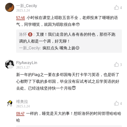
一新_Cecily
4
2025.1.24
57:46
小时候在课堂上唱歌五音不全，老师投来了咂咂的语
气，同学嘲笑，就因为唱歌很自卑🥹
洛怀
:
叉腰！我们走音的人各有各的特色，那些不跑
调的人都是一个调，好无聊！
一新_Cecily
:
疯狂点头 嘴角上扬😌
FlyAwayLin
3
2025.1.27
新一年的Flag之一要在多邻国每天打卡学习英语，也是听了
心都野了下载的多邻国，毕业没有应试考试之后学英语的好
去处。已经连续坚持快一个月啦😇
维奥拉
4
2025.1.24
09:47
一样的，睡觉是天大的事！想听洛怀的时间管理哈哈哈
哈