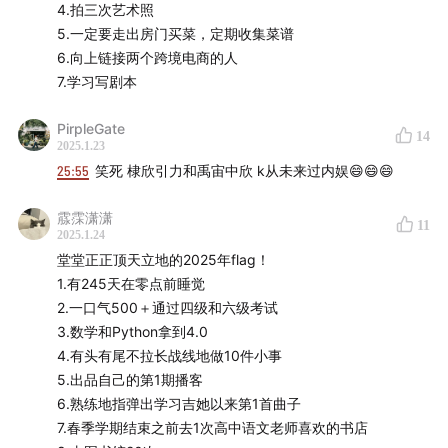
4.拍三次艺术照
5.一定要走出房门买菜，定期收集菜谱
6.向上链接两个跨境电商的人
7.学习写剧本
PirpleGate
14
2025.1.23
25:55
笑死 棣欣引力和禹宙中欣 k从未来过内娱😄😄😄
霡霂潇潇
11
2025.1.24
堂堂正正顶天立地的2025年flag！
1.有245天在零点前睡觉
2.一口气500＋通过四级和六级考试
3.数学和Python拿到4.0
4.有头有尾不拉长战线地做10件小事
5.出品自己的第1期播客
6.熟练地指弹出学习吉她以来第1首曲子
7.春季学期结束之前去1次高中语文老师喜欢的书店