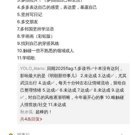
4.多多表达自己的感受，表达爱，暴露自己
5.坚持写日记
6.多交朋友
7.多邻国坚持学法语
8.学画画（彩铅版）
9.找到自己的穿搭风格
10.触碰一些不熟悉的领域或人
11.学唱歌
YOLO_Alano
:
回顾2025flag:1.多读书✅十本没有达到，
影响最大的是《明朝那些事儿》 2.未达成 3.达成✅，尤其
武汉出行 4.达成✅，每天十分钟左右让情绪流动，留给自
己整理情绪 5.达成✅ 6.未达成 7.达成✅ 8.未达成 9.达成
✅，对自己的风格逐渐明晰，今年最开心的事 10.略触碰
人情世故/社交 11.未达成
秋水弧
:
超棒的！
All music credits to：
共
4
条回复
1. 爱拼才会赢-叶启田
维奥拉