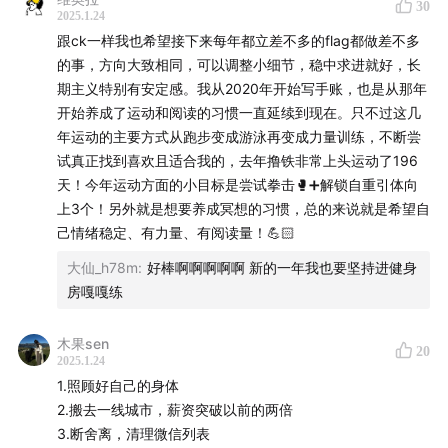
30
2025.1.24
2. Sub-d - more Jazz guitar
跟ck一样我也希望接下来每年都立差不多的flag都做差不多
的事，方向大致相同，可以调整小细节，稳中求进就好，长
3. Christine Lebail - Johnny S.P. 69.603/11
期主义特别有安定感。我从2020年开始写手账，也是从那年
开始养成了运动和阅读的习惯一直延续到现在。只不过这几
-
年运动的主要方式从跑步变成游泳再变成力量训练，不断尝
试真正找到喜欢且适合我的，去年撸铁非常上头运动了196
【关于我们】
天！今年运动方面的小目标是尝试拳击🥊➕解锁自重引体向
上3个！另外就是想要养成冥想的习惯，总的来说就是希望自
洛怀：写点文字的撰稿野人 （微博
@洛怀pro
）
己情绪稳定、有力量、有阅读量！💪🏻
大仙_h78m
:
好棒啊啊啊啊啊 新的一年我也要坚持进健身
CK：做点生意的时髦野人（微博
@CKverymuch
）
房嘎嘎练
如果你喜欢我们的节目，欢迎在小宇宙、苹果播客、网易
木果sen
云音乐、喜马拉雅、QQ音乐订阅「心都野了
20
2025.1.24
HeartBeast」。
1.照顾好自己的身体
2.搬去一线城市，薪资突破以前的两倍
3.断舍离，清理微信列表