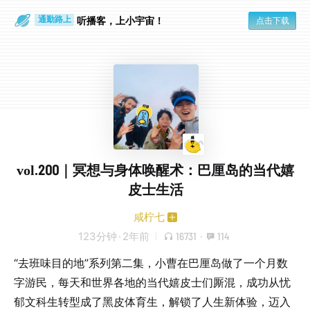
散步时
通勤路上
听播客，上小宇宙！
点击下载
vol.200｜冥想与身体唤醒术：巴厘岛的当代嬉
皮士生活
咸柠七
123分钟
·
2年前
16731
·
114
“去班味目的地”系列第二集，小曹在巴厘岛做了一个月数
字游民，每天和世界各地的当代嬉皮士们厮混，成功从忧
郁文科生转型成了黑皮体育生，解锁了人生新体验，迈入