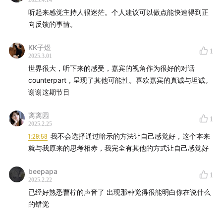
2025.4.14
迈克斯·泰格马克《生命3.0：人工智能时代，人类的进化
听起来感觉主持人很迷茫。个人建议可以做点能快速得到正
与重生》
向反馈的事情。
KK子煜
1
·关于正念冥想与修行
2025.3.01
世界很大，听下来的感受，嘉宾的视角作为很好的对话
counterpart，呈现了其他可能性。喜欢嘉宾的真诚与坦诚。
辨喜《瑜伽奥义丛书》
谢谢这期节目
萨古鲁
《内在工程》
《幸福的三个真相》
离离园
1
2025.2.25
一行禅师《正念的奇迹》
《故道白云》
1:29:58
我不会选择通过暗示的方法让自己感觉好，这个本来
就与我原来的思考相赤，我完全有其他的方式让自己感觉好
潘卡吉·米什拉《苦厄的终结》
beepapa
1
成庆《人生解忧：佛学入门四十讲》
2025.2.22
已经好熟悉曹柠的声音了 出现那种觉得很能明白你在说什么
罗伯特·M.波西格 《禅与摩托车维修艺术》
的错觉