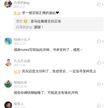
侯世达《我是个怪圈》（I Am a Strange Loop）
本的去还是留的生存问题。我需要更多关注把事情做出来，
白茶的jing
1
展现我的价值，而不是再纠结“生活该怎么过才是好的”。于
2025.2.17
是直接进入纯粹的行动模式。同时动力可能也来自于我意识
18:49
求一個言歸正傳的連結❤️
到，现在这份工作是我当初使劲跳起来才获得的，而且它基
·关于演化与智能
曹柠
:
喜马拉雅搜言归正传
本满足了我所有的期待，这是多么难得，我为什么不珍惜和
白茶的jing
:
謝謝！
认真对待。于是这周就是一个目标明确、关注进度和产出、
Max Bennett
《
A Brief History of Intelligence：
投入足够多时间、做看起来更有价值能让别人看到我的贡献
Evolution, AI, and the Five Breakthroughs That
锦鲤小丸子
的工作的人。说实话，我很享受这种专注的状态，内耗和犹
4
Made Our Brains》
2025.1.25
豫消失了，取而代之的是“行动优先”。 这是我之前一直想达
感谢notes写得如此详细，书单安利了，感恩～
到却总是做不到的状态。另外，现在连刷社交媒体信息的兴
Stanislas Dehaene《How We Learn：Why Brains
趣都降低了，积极休息（正念、运动、阅读、早睡等）也变
凡凡不在家
Learn Better Than Any Machine . . . for Now》
3
成了一种自然而然的事（专注工作后的身体需要）。所以我
2025.1.26
感觉，那些生存压力也未必是坏事， 特别是对于像我这样思
42:19
其实还是太功利了，焦虑背后，一定追寻某种意义
大卫·格雷伯 &大卫·温格罗《人类新史：一次改写人类命运
考过多却行动有限的人来说。现实危机反而成了一种自我位
的尝试》（The Dawn of Everything : A New History of
置确认的契机，也是自我优化问题的具体、清晰、有效的求
橙柚依依
1
2025.10.10
Humanity）
解限制条件和触发器。
感觉你俩快聊瞌睡了。可能是没有彼此共鸣
尤瓦尔·赫拉利《智人之上》
观星人
1