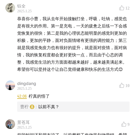
钰全
37:15
大堵车摩的后座上的冥想者
12
2025.1.25
恭喜你小曹，我从去年开始接触打坐，呼吸，吐纳，感觉也
42:15
拖延症的深层根源
是有很大的作用。第一是充电，一天的疲惫之后练一下会感
觉恢复的很快；第二是我的心理状态能明显的感觉到更加的
44:14
不自觉陷入基于生产力视角的自我评价
积极，更加的平静，面对负面情绪有更强的调控能力；第三
就是我感觉免疫力也有很好的提升，就是面对疫情，面对病
48:14
金钱不应是安全感的唯一来源
情，我的恢复程度都会更好更快一点，而且由于心态的调
整，我感觉生活的方方面面都越来越好，越来越美满起来。
52:12
感受幸福的标准：起床困难吗
希望你可以坚持这个让自己觉得健康和快乐的生活方式😊
55:12
控制感的新理解
dingdang
10
2025.1.25
60:12
在桌上蹦迪的无我时刻
42:06
柠真的悟了
曹柠
:
以前不真？
65:12
从认知科学解读先秦思想
景苍耳
67:01
依靠痛觉帮助自我觉知，牙疼、 踩钉板、光脚徒步
9
2025.1.25
前段时间还和朋友说了，以前梦想工作做策划做营销，希望