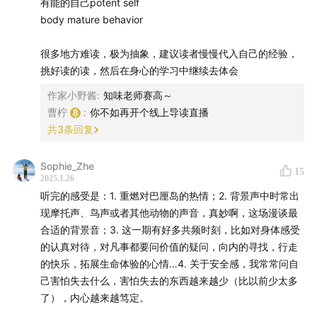
有能的自己potent self
body mature behavior
05:34
巴厘岛初印象：生命力、白人生活、灵性
很多地方难读，极为抽象，建议读者慢慢代入自己的经验，
12:30
听从本能的感觉逃离纽约
挑好读的读，然后在身心的学习中继续去体会
作家小野酱
:
知味老师赛高～
15:30
第一世界与第三世界的割裂感
曹柠
:
你不如再开个线上导读直播
共
3
条回复
21:03
观念上的人生困惑经由身体解放被消解
23:05
Sophie_Zhe
减少强迫性，增加自发性
15
2025.1.26
听完的感受是：1. 重燃对巴厘岛的热情；2. 背景声中时常出
26:13
加速和浓缩：现代生活的隐喻
现摩托声、鸟声或者其他动物的声音，真妙啊，这场漫谈最
合适的背景音；3. 这一期有好多共频时刻，比如对身体感受
30:05
冥想到爆哭是什么体验
的认真对待，对凡事都要问价值的疑问，向内的寻找，行走
的快乐，拓展生命体验的心情…4. 关于安全感，我常常问自
31:05
很多人不知道自己特别累
己害怕失去什么，害怕失去的东西越来越少（比以前少太多
了），内心越来越笃定。
35:16
休息是需要学习的