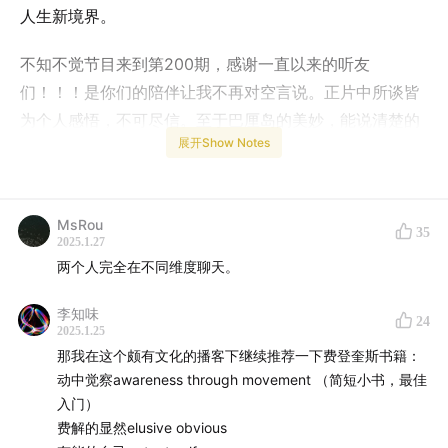
人生新境界。
不知不觉节目来到第200期，感谢一直以来的听友
们！！！是你们的陪伴让我不再对空言说。正片中所谈皆
为个人感悟，不可尽信。至于巴厘岛的美妙，能说清楚的
展开Show Notes
我们基本说清楚了，说不清楚的只能保持沉默。
【嘉宾】
MsRou
35
2025.1.27
两个人完全在不同维度聊天。
知味
李知味
在巴厘岛重启人生的神经科学博士、费登奎斯方法老师
24
2025.1.25
那我在这个颇有文化的播客下继续推荐一下费登奎斯书籍：
公众号/小红书/视频号/小宇宙：在你我的花园里
动中觉察awareness through movement （简短小书，最佳
入门）
费解的显然elusive obvious
【你将会听到】