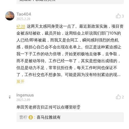
Tao404
【推荐书单】（加粗为重点推荐）
3
2025.2.20
47:20
这两天太感同身受这一点了。最近新政策实施，项目资
·关于觉醒与认知神经科学
金被冻结被砍，裁员开始，这周组会上听说我们部门10%的
人已经/即将被裁，而我又是合同工，瞬间感到强烈的危机
米哈里·契克森米哈赖《心流：最优体验心理学》
感，很担心自己会不会出现在名单上。但正是这种紧迫感让
我一下子工作的动力倍增，开始更积极地去做事，去争取，
Robert M. Sapolsky
《Behave: The Biology of
而不是被动等待。工作已经一年了，其实是想做出成绩的，
Humans at Our Best and Worst 》
但总是动力不足，常常抗拒任务，每天工作时间也保证不
了，工作社交也不想参加。可能是因为没有特别紧迫的现实
罗伯特·赖特
《洞见：从科学到哲学，打开人类的认知真
压力，我一直在犹豫和拖延，精力心安理地分散在各种事情
展开
相》
（Why Buddhism is True?）
上，然后总是有很多思绪，比如“如何过更丰富完整的生活”
Ingenuus
“如何做出独特的工作”等等。把这些想出来做出来好难好
2
森舸澜《无为：早期中国的概念隐喻与精神理想》
2025.2.09
难，于是自然而然地随后通过刷大量网络信息来拖延逃避。
单田芳老师言归正传可以在哪里听👂
（Effortless Action: Wu-wei as Conceptual Metaphor
而现在，这些探求突然变得不那么重要了。我就一心特别想
and Spiritual Ideal in Early China）
工作、想做实事、想和大家沟通好，工作到很晚也依然动力
曹柠
:
喜马拉雅就有
十足，越做越有劲。可能现实问题让我的关注点回到了最基