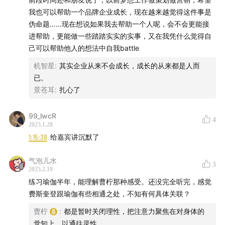
76:53
萨古鲁的业力说：修行是无法教授的
我也可以帮助一个品牌企业成长，现在越来越觉得这件事是
伪命题……现在想说如果我去帮助一个人呢，会不会更能接
82:05
Don’t say MY
进帮助，更能做一些踏踏实实的实事，又在我凭什么觉得自
己可以帮助他人的想法中自我battle
87:12
重读发现《悉达多》的革命性：深刻的怀疑论者如何
机智星
:
其实企业从来不会成长，成长的从来都是人而
获得拯救
已。
景苍耳
:
扎心了
93:14
当代嬉皮士的生活是什么样的
95:12
身体是如何在过去的教育中被异化的
99_lwcR
4
2025.1.28
1:15:38
给嘉宾讲沉默了
100:30
语言暴力扼杀了含蓄中的想象力
气泡儿水
104:10
something bigger than yourself
3
2025.2.19
练习瑜伽半年，能理解曹柠那种感受。还没完全听完，感觉
110:20
允许偶然随时影响你、引领你
费斯奎登跟瑜伽有些相通之处，不知有何具体关联？
曹柠
:
都是暂时关闭理性，把注意力聚焦在对身体的
112:30
费登奎斯方法的意外之用：学习之乐
觉知上，以通往灵性