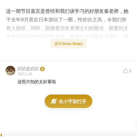
这一期节目嘉宾是曾经和我们谈学习的好朋友秦老师，她
于去年9月底在日本游玩了一圈，性价比之高，令我们所
有人惊叹，同时，跟随着历史系博士们的眼光，能看到文
化建设方面独特的日本风貌。日式文化中融合了神社、佛
展开Show Notes
堂与西式教堂等多元元素，在目之所及的建筑中即有所体
现，这些人文景点也许不够小红书氛围感，但对了解这个
国家的发展阶段非常有帮助。
叨叨是叨叨
0
2025.1.26
声明：由于本期录制时头头和秦老师设备选择错误，全程
这照片拍的太好看啦
收音很弱，麻烦各位稍稍提高音量，多多包涵
上半期，秦老师总体介绍了她的性价比之旅的规划，三千
在小宇宙打开
元内解决关东到关西机酒住宿，特种兵文化之旅的行程安
排——东京、横滨篇。
以下为秦老师眼中的东京与横滨一隅，包含我们所谈到