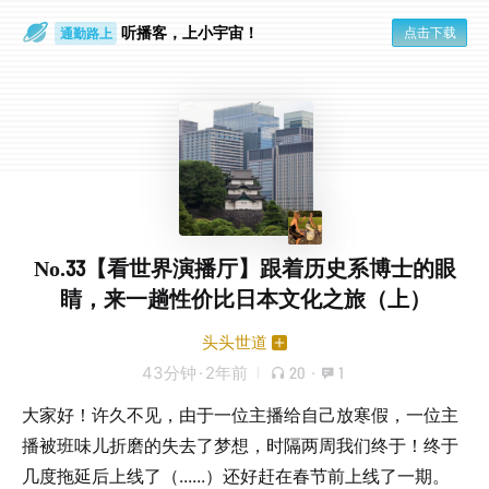
听播客，上小宇宙！
点击下载
通勤路上
眼睛好累
No.33【看世界演播厅】跟着历史系博士的眼
睛，来一趟性价比日本文化之旅（上）
头头世道
43分钟
·
2年前
20
·
1
大家好！许久不见，由于一位主播给自己放寒假，一位主
播被班味儿折磨的失去了梦想，时隔两周我们终于！终于
几度拖延后上线了（......）还好赶在春节前上线了一期。