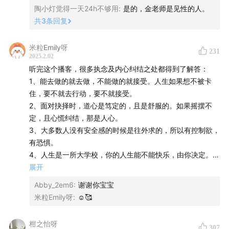
陶小灯觉得一天24h不够用
:
是的，金老师是见性的人。
06:24
人生的每一个当下，唯有「不错过」；
共
3
条回复
07:20
每个人都是过客，从缘分中照见自己；
米粒Emily呀
231
2025.2.02
09:58
活好的标准——面对任何事情只有「行动」或「接
听完这个播客，很多执念及内心纠结之处都得到了解答：
受」；
1、能去做的就去做，不能做的就接受。人生如果想不被卡
住，要不就去行动，要不就接受。
10:52
如何判断要不要行动？
2、面对抉择时，道心是笃定的，且是舒服的。如果摇摆不
定，且心慌纠结，那是人心。
11:25
犹豫不定是「人心」，坚定投入是「道心」；
3、大多数人没有安全感的时候是往外求的，所以有控制欲，
有恐惧。
13:33
区分执念与道心；
4、人生是一所大学校，你的人生能不能快乐，由你决定。
5、外在地方不能掌控，人生意义人生目标定在内心，才能掌
展开
15:11
王阳明——用尽诈术，本体如如不动；
控。从因上努力，果上随缘。
Abby_2em6
:
谢谢你宝宝
6、凡事发生不开心的，问自己，我怎么了？原来是这个障
18:39
从「德、智、体」理解「体、相、用」；
米粒Emily呀
:
☺️🥰
碍，然后消除。“因”才是最高效能。而不是一直向外去吐
槽，为什么这样对我。
20:18
每个人有因有缘，而结果不同；
柑之怡呀
307
7、内疚和自责是冰冰凉凉，内耗，无行动力。