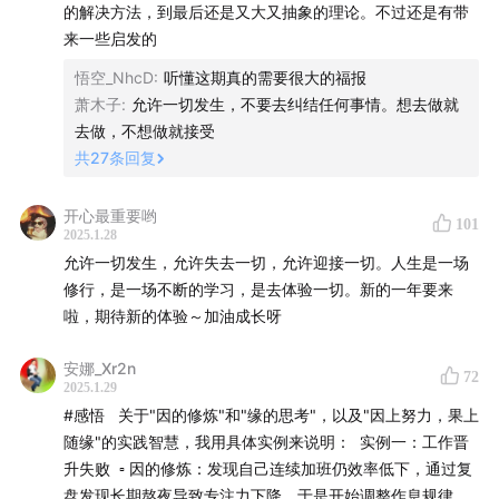
的解决方法，到最后还是又大又抽象的理论。不过还是有带
BGM：《You》
来一些启发的
悟空_NhcD
:
听懂这期真的需要很大的福报
/ 关于Jamieson健美生 /
萧木子
:
允许一切发生，不要去纠结任何事情。想去做就
去做，不想做就接受
感谢来自加拿大的百年天然健康品牌健美生特别赞助播
共
27
条回复
出。
开心最重要哟
101
坚守百年，品质入微。作为知名的加拿大百年天然健康品
2025.1.28
牌，健美生始终秉持着好品质、好配方、好放心的原则，
允许一切发生，允许失去一切，允许迎接一切。人生是一场
修行，是一场不断的学习，是去体验一切。新的一年要来
在每一个环节精益求精，以高浓度和更高含量的配方陪伴
啦，期待新的体验～加油成长呀
着我们，用起来也更安心。维生素B100，富含10种营养
素，配料干净，每日1片，随水吞服。生物素，每粒含有
安娜_Xr2n
72
10000mcg生物素，浓度较高，每日1粒，随餐服用。新的
2025.1.29
#感悟 关于"因的修炼"和"缘的思考"，以及"因上努力，果上
一年，从关注自己的身体感受开始，开启新的生活状态，
随缘"的实践智慧，我用具体实例来说明： 实例一：工作晋
从内到外，焕发新生。1月28日至2月4日，
点击跳转链
升失败 ▫️ 因的修炼：发现自己连续加班仍效率低下，通过复
接
，联系客服并备注「天真不天真」领取新年专属优惠。
盘发现长期熬夜导致专注力下降，于是开始调整作息规律，