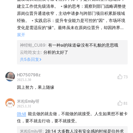
建立工作优先级清单。 ▫️ 缘的思考：观察到部门战略调整使
原岗位晋升通道收窄，主动申请参与跨部门项目积累新领域
经验。 ▫️ 实践启示：提升专业能力是可控的"因"，市场环境
变化是需适应的"缘"。最终虽未在原岗位晋升，却因跨界经
验被新业务部门挖角。 实例二：情侣争吵 ▫️ 因的修炼：当
展开
对方抱怨"你总是不回消息"，先自省是否将工作压力转移到
神经蛙_CU89
:
有一种ai的味道😀没有不礼貌的意思哦
了亲密关系中，觉察到自己在压力下的回避型沟通模式。 ▫️
云吃吃女士
:
分析的太好了
缘的思考：发现两人处于异地状态+项目冲刺期的特殊阶段，
共
5
条回复
协商设立"每日15分钟专属通话时间"，用仪式感缓冲客观条
件限制。 ▫️ 实践智慧：改变沟通模式是修"因"，创造对话环
HD750798z
73
境是调"缘"。虽不能立即消除异地，但关系的改善已在过程
2025.1.30
中发生。 为什么强调"因上努力，果上随缘"？ 控制二分法
/关于《人生总会有答案》/
因上努力，果上随缘
的智慧：古希腊斯多葛学派的核心主张在此完美体现——我
们只能控制自己的选择（因），无法完全掌控环境变量
本书是金惟纯先生与两个女儿的真实家书呈现。
米粒Emily呀
81
（缘）和最终结果（果）。就像农民深耕细作是尽人事，是
2025.1.31
否风调雨顺则要听天命。 反直觉的成果逻辑：神经科学发
09:48
能去做的就去做，不能做的就接受。人生如果想不被卡
六十封往来书信，是女儿与父亲的情感联结，也是父亲对
现，过度关注结果会激活杏仁核产生焦虑，反而抑制前额叶
住，要不就去行动，要不就接受。
女儿成长的激励与支持。 通过文字，金先生与女儿坦诚沟
的理性决策能力。聚焦当下可控的"因"，能保持最佳心流状
通，跨越成长鸿沟，治愈家庭的伤，弥补过往的遗憾。借
米粒Emily呀
:
28:14 大多数人没有安全感的时候是往外求