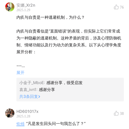
安娜_Xr2n
76
2025.1.29
内疚与自责是一种逃避机制，为什么？
内疚与自责看似是“直面错误”的表现，但实际上它们常常成
为一种隐蔽的逃避机制。这种矛盾的背后，涉及心理防御机
制、情绪功能以及行为动力的复杂关系。以下从心理学角度
展开分析：
---
展开
### **一、内疚与自责的“伪装性责任”**
小金子_MboE
:
感谢分享，很受启发
#### 1. **表面：用自我惩罚代替真实改变**
袁袁_ivn1
:
感谢分享
- 当一个人沉浸在“我真糟糕”“都是我的错”时，这种自我攻击
共
3
条回复
会制造一种虚假的“责任感”——仿佛通过痛苦的情绪惩罚自
/关于《去遇见》/
己，就已经完成了对错误的“偿还”。
HD601017x
38
- **例**：父母因工作忙对孩子疏于陪伴，不断自责“我不是
我的第三本新书《去遇见》已于7月20日在全网上市。
2025.1.28
好家长”，却未调整时间分配。此时自责成了替代行动的心理
41:45
“凡是发生回头问一句我怎么了？”
补偿。
这是一本”答案之书“，记录了我用四个月的时间，到访天