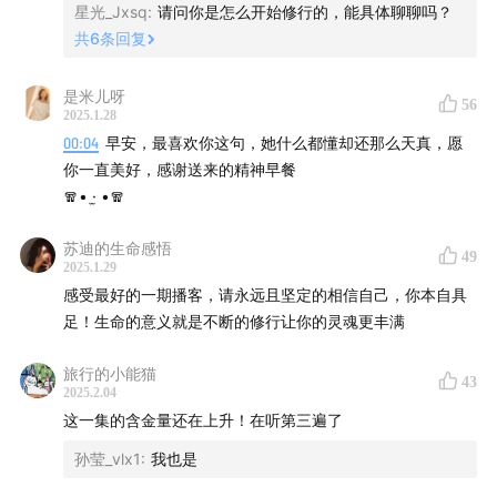
星光_Jxsq
:
请问你是怎么开始修行的，能具体聊聊吗？
共
6
条回复
是米儿呀
56
2025.1.28
/关于《人生只有一件事》/
00:04
早安，最喜欢你这句，她什么都懂却还那么天真，愿
你一直美好，感谢送来的精神早餐
人生只有一件事，就是“活好”。
🧣• ·̫ •🧣
本书是金惟纯十多年来“学怎么活”的“学习笔记”，也是他写
苏迪的生命感悟
给所有人的一堂幸福重修课。人生的一切都是大功课，都
49
2025.1.29
必须从头学起。在本书中，作者主张，面对工作和生活中
感受最好的一期播客，请永远且坚定的相信自己，你本自具
遇到的难题，只有从自己的起心动念开始调整，才能拥有
足！生命的意义就是不断的修行让你的灵魂更丰满
成功的事业、幸福的人生。
旅行的小能猫
43
2025.2.04
这一集的含金量还在上升！在听第三遍了
孙莹_vlx1
:
我也是