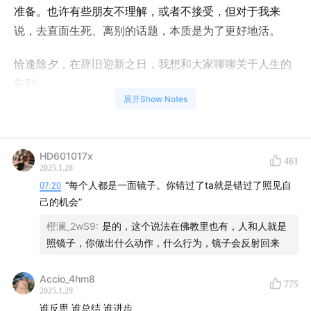
准备。也许有些朋友不理解，或者不接受，但对于我来
说，去直面生死、离别的话题，本质是为了更好地活。
恰逢除夕，在辞旧迎新之日，我想和大家聊聊关于人生的
告别。
展开Show Notes
为此，我邀请了金惟纯老师一起探寻这个重要的人生命
题。和金老师对话的过程中，我对生死、因缘、甚至命运
有了更深层次的理解。这期内容可能有点“玄”，但未来的
HD601017x
461
2025.1.28
人生中，如果大家在某个瞬间感到迷茫，希望我们的探讨
07:20
“每个人都是一面镜子。你错过了ta就是错过了照见自
能为大家提供新的解法与启发。
己的机会”
橙澜_2wS9
:
是的，这个说法在佛教里也有，人和人就是
新的一年，我希望告别过往的自己，迎新而生。不变的
照镜子，你做出什么动作，什么行为，镜子会反射回来
是，我对自己的人生还是保持着很高的要求。就像健美生
品牌对产品品质的要求也非常认真，绝不在产品上走捷径
Accio_4hm8
775
或者轻易妥协，始终秉持坚守百年，品质入微的理念，用
2025.1.29
起来也很安心。
谁反思 谁总结 谁进步