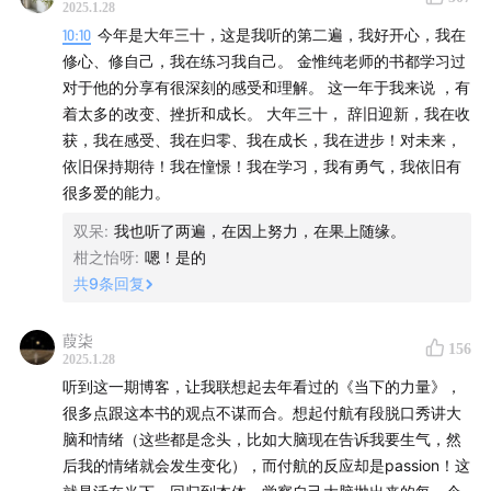
2025.1.28
而问自己怎么了，这是有行动力的，是爱自己的，你身体是
25:07
本自具足——我们是否天生已经圆满？
10:10
今年是大年三十，这是我听的第二遍，我好开心，我在
舒服的。
修心、修自己，我在练习我自己。 金惟纯老师的书都学习过
8、每个当下不错过；
27:37
如何获得安全感；
对于他的分享有很深刻的感受和理解。 这一年于我来说 ，有
9、在亲密关系中（夫妻&亲子）不再执着于自己的想法
着太多的改变、挫折和成长。 大年三十， 辞旧迎新，我在收
36:44
不向外求公平，这个世界本来就不公平；
获，我在感受、我在归零、我在成长，我在进步！对未来，
依旧保持期待！我在憧憬！我在学习，我有勇气，我依旧有
41:13
起修的标志——思考「我」为什么在意这件事；
很多爱的能力。
双呆
:
我也听了两遍，在因上努力，在果上随缘。
43:45
内疚与自责是一种逃避机制；
柑之怡呀
:
嗯！是的
共
9
条回复
46:12
如何区分转念与自欺欺人；
葭柒
49:20
头脑和情绪会骗人，身体是真实的；
156
2025.1.28
听到这一期博客，让我联想起去年看过的《当下的力量》，
51:07
运动最吸引人的地方是进入「心流状态」；
很多点跟这本书的观点不谋而合。想起付航有段脱口秀讲大
脑和情绪（这些都是念头，比如大脑现在告诉我要生气，然
53:32
死亡的本质——完全未知与完全失控；
后我的情绪就会发生变化），而付航的反应却是passion！这