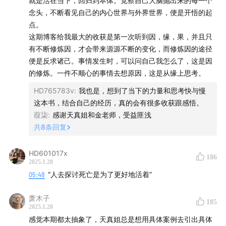
就是活在当下，回归到本体。觉察自己大脑抛出来的每一个
55:05
拥有的时候珍惜，失去的时候不执着；
念头，不断看见自己的内心世界与外界世界，便是开悟的起
点。
56:01
探讨《天道》中女主角芮小丹的选择；
这期博客给我最大的收获是第一次听到因，缘，果，并且只
有不断修炼因，才会带来源源不断的变化，而修炼因的途径
58:25
每个人做的决定，体现了人生的高度；
便是反求诸己。事情发生时，可以问自己我怎么了，这是因
的修炼。一件不顺心的事情去想原因，这是从缘上思考。
59:39
生命的极高层次——体验所有，接纳而不拒绝；
HD765783v
:
我也是，想到了当下的力量和思考快与慢
这本书，结合自己的经历，真的会有很多收获跟感悟。
01:03:05
《人生总会有答案》——与女儿来往家书，是修
葭柒
:
感谢天真姐和金老师，受益匪浅
行成果的展现；
共
8
条回复
01:07:22
生命「开窍」的标志——同样的发生，你的回应
HD601017x
完全不同；
186
2025.1.28
05:48
“人去探讨死亡是为了更好地活着”
01:09:46
重新理解「爱自己」，把生命锚定在自身；
萧木子
185
01:12:54
于内在和外在世界的交界处，看见自己的「起心
2025.1.28
动念」；
感觉本期都太抽象了，天真姐总是想用具体案例去引出具体