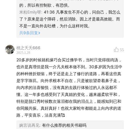
态，这在运动员训练和商业决策中都被反复验证。 系统思维
的，所以有控制欲，有恐惧。
助书信，金先生也向女儿们分享了自己的心路历程，关于
的必然：任何结果都是复杂系统的涌现现象。就像创业成功=
米粒Emily呀
:
41:36 凡事发生不开心的，问自己，我怎么
婚姻家庭、金钱事业、内心探索、生命状态等给出诚恳建
产品力（因）×市场时机×政策环境×团队协同（缘）。执着
了？原来是这个障碍，然后消除。因上才是最高效能。而
议。
结果如同刻舟求剑，把握住可迭代的"因"才是进化之道。 东
不是一直向外去吐槽，为什么这样对我。
方智慧的现代印证：《易经》"尽人事听天命"与现代概率思
共
9
条回复
维相通：把每个决策当作提升成功概率的"因"，接受所有结
果都是概率分布中的自然呈现。顶级扑克选手正是这样管理
桃之夭夭666
预期的。 真正的实践者都懂得：在"因"的层面要做偏执狂，
55
2025.1.28
在"果"的层面要当旁观者。就像乔布斯在斯坦福演讲说
20多岁的时候就机缘巧合买过佛学书，当时只觉得很鸡汤，
的："你无法预知点滴之间的关联，只有在回头看时才会明
也许是真理但是我一介凡夫根本做不到。30多岁因为生活中
白"。保持耕种者的笃定与收获者的超然，才是应对不确定世
的种种挫折烦恼，终于还是走上了修行的道路，再看这些真
界的终极心法。
是字字珠玑。向外求根本不自在，只是被欲望牵着鼻子走，
向内求的法喜愉悦，没有真的去践行体验过的人永远都不
懂。这一年多也感受到了天真姐的变化，越来越柔软平和，
特别是脱口秀时候数次落泪都在我的泪点上，能感知到已和
你同频共振。真好真好！也祝大家蛇年都能走上向内求的道
路，平安喜乐，法喜充满🥰
婉言说再见
:
有什么推荐的相关书籍吗