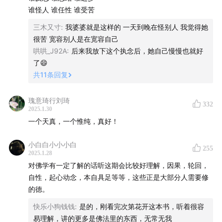
谁怪人 谁任性 谁受苦
本期特约播出的合作伙伴，来自加拿大的百年天然健康品
三木又寸
:
我婆婆就是这样的 一天到晚在怪别人 我觉得她
牌健美生也为我的播客听友们带来了新年祝福。1月28日
很苦 宽容别人是在宽容自己
至2月4日，上京东搜索健美生海外旗舰店，联系客服并备
哄哄_J92A
:
后来我放下这个执念后，她自己慢慢也就好
注「天真不天真」就可以领取健美生送出的新年专属优
了😄
惠。
共
11
条回复
最后，祝大家除夕快乐。我的播客《天真不天真》在豆瓣
瑰意琦行刘琦
332
2025.1.30
也入驻开始更新啦，欢迎大家关注。
一个天真，一个惟纯，真好！
03:27
关于40岁生日的「告别式」；
小白白小小小白
255
2025.1.28
04:39
告别式的意义，是下决心为人生做一个清理；
对佛学有一定了解的话听这期会比较好理解，因果，轮回，
自性，起心动念，本自具足等等，这些正是大部分人需要修
05:17
探讨「死亡」，为了更好地活；
的德。
快乐小狗钱钱
:
是的，刚看完次第花开这本书，听着很容
05:34
死亡是人生必然面对的无常；
易理解，讲的更多是佛法里的东西，无常无我