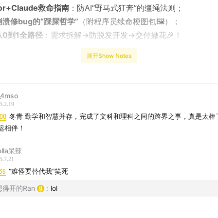
sor+Claude救命指南
：防AI“野马式狂奔”的缰绳法则；
溃修bug的“踩屎哲学”
（附程序员续命梗图包🖼️）；
从0到1全路径
：需求拆解→防脱发开发→交付撒花🎉！
展开Show Notes
你是想用AI搞副业、转行，还是单纯好奇技术边界
，这期播客用
逆袭爽文”，告诉你：
代码？AI能让你像程序员一样快速造产品！”
🌟
4mso
5.2.19
收听，解锁文科生的AI生产力革命！
:00
冬青 勤学和智慧并存，完成了文科和理科之间的跨界之事，真是太棒
运相伴！
ella呆辣
小猫补光灯”点燃文科生的野心
5.7.21
36
“难怪要替代我”笑死
I编程：文科生笑着开始
想得开的Ran
:
lol
I编程的“结界”有哪几种？细数零基础的难点