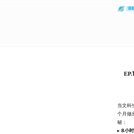
散
通
EP
当文科
个月做
秘：
▸
8小时