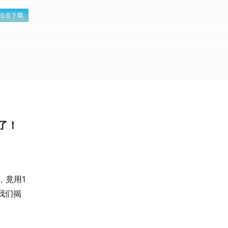
点击下载
这了！
，竟用1
我们揭