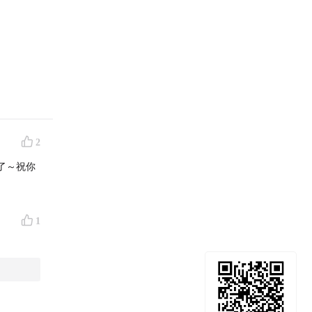
“踩坑实
2
了～祝你
1