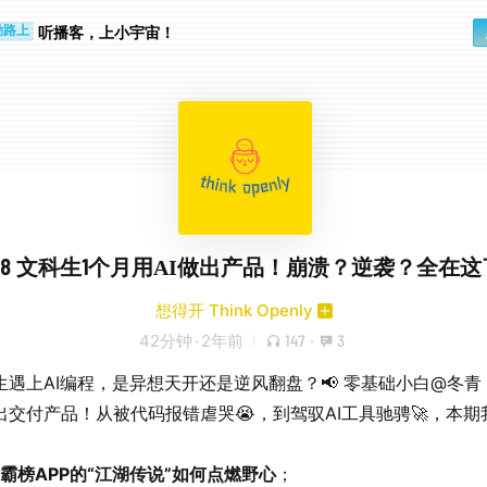
步时
勤路上
听播客，上小宇宙！
.18 文科生1个月用AI做出产品！崩溃？逆袭？全在
想得开 Think Openly
42分钟
·
2年前
147
·
3
生遇上AI编程，是异想天开还是逆风翻盘？📢 零基础小白@冬青
出交付产品！从被代码报错虐哭😭，到驾驭AI工具驰骋🚀，本期
霸榜APP的“江湖传说”如何点燃野心
；