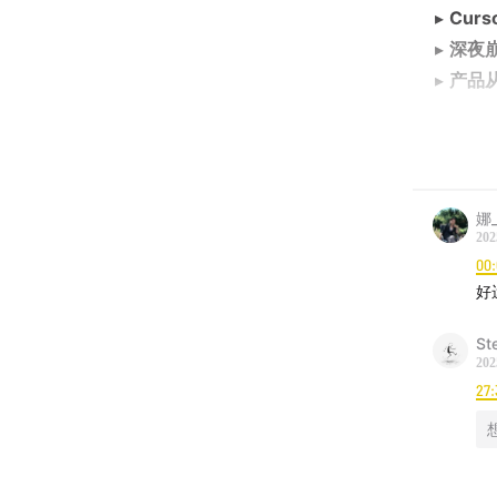
▸
Cur
▸
深夜崩
▸
产品
💡
无论
录”+“
“不会
娜_
202
👉
点击
00
好
时间轴
St
01:16
“
202
27:
04:01
A
05:54
A