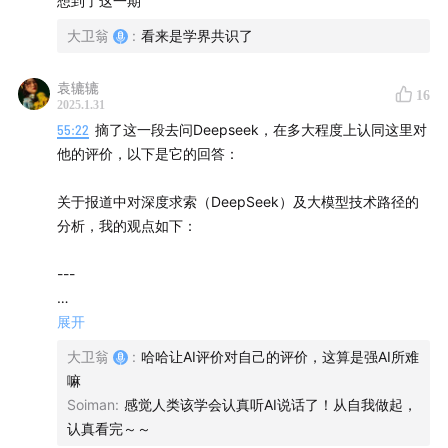
想到了这一期
原因是什么？
个场景一定能带来非常大的体验感的不同。 小公司不用想，
大卫翁
:
看来是学界共识了
只有原来在客服领域的老大、老二、老三，谁先能做到最好
22:37
大模型最重要的有四个能力：长文本、跨语言、多
的体验，就可以抢份额了。 比如客服行业。 「🔍AI搜
任务和生成式
索」 创业公司能进入的一定是一个创新型的产品。 大公司
袁辘辘
16
2025.1.31
有自己天然的惯性，左右互搏的问题。 对百度来说，文心一
25:22
但底层逻辑没有变，AGI用这套框架就遥不可及
55:22
摘了这一段去问Deepseek，在多大程度上认同这里对
言会抢百度搜索的份额。字节没有搜索品牌，肯定大量的
他的评价，以下是它的回答：
上。 「✅AI行业」 1）Agent 是2025年AI产业非常明确
29:04
所以普通人更好的使用生成式AI的方式是根据不同
的突破点。 一个做自我决策的智能体。有反思的机制，靠自
关于报道中对深度求索（DeepSeek）及大模型技术路径的
的场景使用不同的应用
我进行修正。 2）加速发展 原因主要是使用范围变广了。
分析，我的观点如下：
再加速下去，最先下岗的会是AI研究员和算法工程师。 一线
延伸收听：硅谷101：《
E177｜“没有AI我会难受至极”：与
大厂的高端研究员的快速裁员很恐怖。工程架构的人是有技
---
术积累的，不太敢动。算法研究员过去学的没有用了，现在
大学生聊聊智能工具的依赖与适应
》
全换成大模型了。 3）突破 生成模型跟之前没有特别大的
### **1. 对工程优化与MOE架构的认同**
展开
变化，导致了极限在那里，如果想突破必须得在AI之外的地
37:34
大模型的底层依然是统计学而不是逻辑学的结果，
- **工程优化的价值**
方，在数学或自然科学有突破，或者是两者互相影响带来突
就是我们需要一个AI行业的爱因斯坦把底层的架构从统计
大卫翁
:
哈哈让AI评价对自己的评价，这算是强AI所难
报道中提到的“通过极致工程优化降低成本”是准确的。MOE
破之后，才可能从现在的这个阶段走向下一个阶段，而目前
嘛
机器学习转换成新的范式，才可能迎来真正的通用人工智
架构（混合专家模型）的核心优势确实在于**稀疏计算与参
好像还没有看到这个迹象。 如果想做推理一定要限制在一个
Soiman
:
感觉人类该学会认真听AI说话了！从自我做起，
能时代
数复用**，这使得在有限算力下训练更大规模模型成为可
非常小的场景，而且你要有大量的训练数据。 4）百花齐
认真看完～～
能。
放 虽然技术的天花板就在那里，但对于生成式AI浪潮来说，