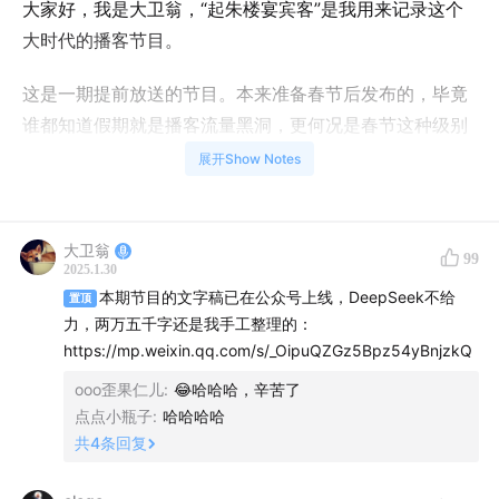
大家好，我是大卫翁，“起朱楼宴宾客”是我用来记录这个
大时代的播客节目。
这是一期提前放送的节目。本来准备春节后发布的，毕竟
谁都知道假期就是播客流量黑洞，更何况是春节这种级别
的假期。谁想到AI行业真的是日新月异，去年sora没有让
展开Show Notes
中国人过好年，今年轮到DeepSeek让美国股市暴跌了。
得，赶紧后期处理一下上线吧。
大卫翁
99
不过，虽然标题里有提DeepSeek，但抱歉，这只是蹭一
2025.1.30
本期节目的文字稿已在公众号上线，DeepSeek不给
下热点，我和张教授更多探讨的是2024年这个产业在技术
置顶
力，两万五千字还是我手工整理的：
端和应用端都发生了什么，以及2025年我们可以期待些什
https://mp.weixin.qq.com/s/_OipuQZGz5Bpz54yBnjzkQ
么。不过相信我，听完你一定会有所收获。
ooo歪果仁儿
:
😂哈哈哈，辛苦了
点点小瓶子
:
哈哈哈哈
本期节目的文字版本在同名公众号上：
链接在这里
共
4
条回复
本期是和第一财经的串台，指路第一财经