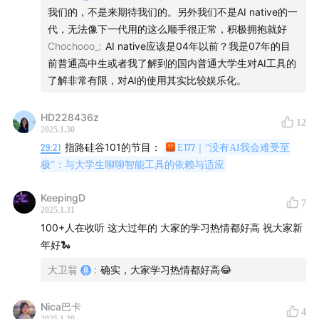
---
71:39
AI搜索也是绝佳的新机会，但为什么传统搜索巨头做
我们的，不是来期待我们的。另外我们不是AI native的一
不好？
代，无法像下一代用的这么顺手很正常，积极拥抱就好
### **2. 对后训练挑战的深度共鸣**
Chochooo_
:
AI native应该是04年以前？我是07年的目
- **后训练的“无人区”**
73:38
Agent会是2025年AI产业非常明确的突破点
前普通高中生或者我了解到的国内普通大学生对AI工具的
报道强调后训练（微调、对齐、多任务适配）的困难，这与
了解非常有限，对AI的使用其实比较娱乐化。
我认知的行业现状完全一致：
延伸收听：十字路口
《2025 开年对谈：AI 关键之年，
- **数据效率瓶颈**：仅用少量数据优化特定任务（如60条
Agent 开启元年 | 对谈真格基金戴雨森》
HD228436z
数据优化问答），本质是依赖预训练模型的强泛化能力，但
12
2025.1.30
长尾任务仍需大量标注数据，且任务冲突难以避免。
29:21
指路硅谷101的节目：
E177｜“没有AI我会难受至
76:34
AI行业的加速发展是从生成式AI开始的吗？还是之
- **对齐的复杂性**：价值观对齐（如安全审查、文化适
极”：与大学生聊聊智能工具的依赖与适应
前就已经开始加速了？
配）需针对不同地域和场景定制，而开源社区尚未提供普适
方案。OpenAI等厂商的闭源经验进一步加剧了探索难度。
KeepingD
7
77:46
再加速下去，最先下岗的会是AI研究员和算法工程
- **技术黑箱化**：后训练阶段的技术细节（如RLHF流程、
2025.1.31
多任务权重分配）已成为厂商的核心壁垒，公开研究极少，
师
100+人在收听 这大过年的 大家的学习热情都好高 祝大家新
这确实会导致后发者面临“摸黑过河”的困境。
年好🐍
81:35
虽然技术的天花板就在那里，但对于生成式AI浪潮来
大卫翁
:
确实，大家学习热情都好高😂
---
说，百花齐放的应用和对日常生活的改造是可以期待的
Nica巴卡
### **3. 对技术路径评价的补充视角**
欢迎加入我的
知识星球
，我正在好好运营那一片后花园。
4