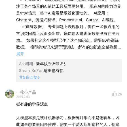
金、上海市科委等多个项目，在国际重要学术刊物和会议
注于某个场景的AI辅助工具反而更好用。 现在AI的能力边界
发表论文200余篇，获得美国授权专利4项，著有《自然语
是针对场景，整个AI发展是场景化驱动的。 AI应用：
言处理导论》和《大规模语言模型：理论与实践》，作为
Chatgpt、沉浸式翻译、Podcastle.ai、Cursor、AI编程。
第二译者翻译专著《现代信息检索》。
「✅训练数据」 专业问题上表现很好，但在一些很通用的
常识类问题上反而会出错。底层原因是训练数据没有往里面
获得WSDM 2014最佳论文提名奖、COLING 2018 领域
放。 如果判定这个模型记住了这个知识点，需要60条训练
主席推荐奖、NLPCC 2019杰出论文奖、COLING 2022
数据。 模型的知识来源于预训练，所有的知识点全部靠预训
杰出论文奖。获得上海市“晨光计划”人才计划、复旦大学
练数据记住的。且有一些特定的规范，比如出现次数、一定
展开
特异性。 这个模型的训练数据决定了它能记住什么知识。
“卓越2025”人才培育计划等支持，获得钱伟长中文信息处
Ass嘟嘟
:
新年快乐🎆🎊🎉🍾
每个场景都需要特定的准备数据。 「✅大模型」 能力：长
理科学技术一等奖、汉王青年创新一等奖、上海市科技进
Sarah_XeZc
:
这里也有你
文本、跨语言、多任务和生成式。 所有自然语言处理的任务
步二等奖、教育部科技进步二等奖、ACM 上海新星提名
共
5
条回复
可以转换成一个语言的表达，即把所有的任务融合成了一个
奖、IBM Faculty Award等奖项。
生成式的框架，但并不意味着不需要训练数据（底层逻辑）
一枚小产品
26
了。 预训练：大量的数据，知识记忆、学习。 后训练：能
2025.2.03
简易时间轴：
力来源全部来源于预训练数据。所谓的涌现，仅仅是预训练
挺有趣的学界观点
数据里在一些情况下让它反映出来了，但准确率达不到可用
04:12
中文播客圈的AI节目缺少学界视角，希望这一期可以
程度。如果想让这个任务做的很准确，一定要在后训练阶段
大模型本质是统计机器学习，根据统计学而不是逻辑学，因
补上
放训练数据（有监督且精挑细选的）。先探测这个模型记住
此如果想要做因果推理，需要一个爱因斯坦这样的人，创建