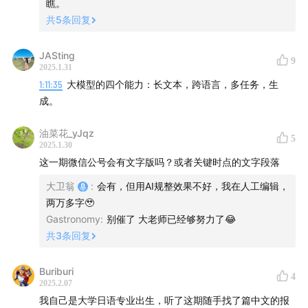
瞧。
共
5
条回复
节目后期：甜食、大卫翁
### **4. 我的立场总结**
- **高度认同部分**
JASting
9
- MOE架构的工程优化与成本控制是DeepSeek的核心竞争
2025.1.31
力，且符合国内算力与商业化需求。
1:11:35
大模型的四个能力：长文本，跨语言，多任务，生
- 后训练的挑战真实存在，且是行业共同瓶颈，需长期投
成。
入。
油菜花_yJqz
5
- **补充观点**
2025.1.30
- **工程创新的价值不应被低估**：在工业界，将理论转化
这一期微信公号会有文字版吗？或者关键时点的文字段落
为稳定、高效的系统本身就是一种创新，尤其在国内算力生
大卫翁
:
会有，但用AI规整效果不好，我在人工编辑，
态下，这种能力可能比纯算法突破更具现实意义。
两万多字🥹
- **技术演进的阶段性**：当前大模型的发展更依赖“组合式
Gastronomy
:
别催了 大老师已经够努力了😂
创新”（如MOE+RLHF+Scaling），而非单一突破。
共
3
条回复
DeepSeek的路径是这一阶段的合理选择。
Buriburi
- **开放性问题**
4
2025.2.07
- 若未来出现底层范式革新（如非Transformer架构、神经符
我自己是大学日语专业出生，听了这期随手找了篇中文的报