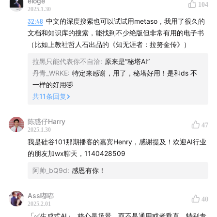
eloge
www.xiaoyuzhoufm.com
104
2025.1.30
32:48
中文的深度搜索也可以试试用metaso，我用了很久的
关于张奇教授的介绍：
文档和知识库的搜索，能找到不少绝版但非常有用的电子书
（比如上教社哲人石出品的《知无涯者：拉努金传》）
张奇，复旦大学计算机科学技术学院教授、博士生导师。
兼任上海市智能信息处理重点实验室副主任，中国中文信
拉黑只能代表你不自洽
:
原来是“秘塔AI”
丹青_WRKE
:
特定来感谢，用了，秘塔好用！是和ds 不
息学会理事、CCF 大模型论坛常务委员、CIPS 信息检索
一样的好用🤣
专委会常务委员、CIPS 大模型专委会委员。复旦眸思大
共
11
条回复
模型负责人。
陈惑仔Harry
主要研究方向是自然语言处理和信息检索，聚焦大语言模
47
2025.1.30
型、自然语言表示、信息抽取、鲁棒性和解释性分析等。
我是硅谷101那期播客的嘉宾Henry，感谢提及！欢迎AI行业
在ACL、EMNLP、COLING、全国信息检索大会等重要国
的朋友加wx聊天，1140428509
际国内会议多次担任程序委员会主席、领域主席、讲习班
阿帅_bQ9d
:
感恩有你！
主席等。
Ass嘟嘟
40
近年来承担了国家重点研发计划课题、国家自然科学基
2025.2.01
「✅生成式AI」 核心是场景，而不是通用或者垂直。特别专