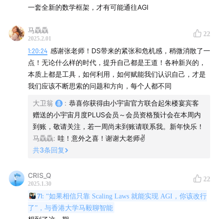
了哪些知识点；再针对记住的知识点再构造60套训练数据。
一套全新的数学框架，才有可能通往AGI
应用Part1：
要跟模型紧密匹配。 「✅使用」 利用垂类的AI工具，辅助
现在的工作（场景化）。 把核心观点组织好，剩下的填充由
马驫驫
22
07:19
我和张教授最常用的AI应用：大卫翁——Chatgpt、
AI完成。 大模型是基于深度学习，深度学习本质上是统计机
2025.2.01
沉浸式翻译和Podcastle.ai
器学习，统计机器学习的核心逻辑是针对一个场景，数据量
1:20:24
感谢张老师！DS带来的紧张和危机感，稍微消散了一
越大学的越好。问题是学不到因果性，只能一个小场景一个
点！无论什么样的时代，提升自己都是王道！各种新兴的，
一个沉浸式翻译的邀请链接（利益相关：用这个链接注册
小场景的去做，所依赖的是概率学。 大模型的底层依然是统
本质上都是工具，如何利用，如何赋能我们认识自己，才是
计学而不是逻辑学的结果，就是我们需要一个AI行业的爱因
并购买会员后我会有返利，但相信我，真的好用）：
我们应该不断思索的问题和方向，每个人都不同
斯坦把底层的架构从统计机器学习转换成新的范式（底层的
immersivetranslate.com
（如果显示页面崩溃请放到浏
大卫翁
:
恭喜你获得由小宇宙官方联合起朱楼宴宾客
数据工具支撑），才可能迎来真正的通用人工智能时代
览器里打开）
赠送的小宇宙月度PLUS会员～会员资格预计会在本周内
「✅2024 - 行业进展」 1）视频生成 从时长、质量、图像
到账，敬请关注，若一周尚未到账请联系我。新年快乐！
上有非常大的进步。 2）chatgpt o1、o3的范式切换 加入
张教授——Cursor
马驫驫
:
哇！意外之喜！谢谢大老师✌️
了反思的过程。 3）DeepSeek横空出世 「✅AI公司」 预
共
3
条回复
训练数据的成本量级非常贵，只有足够体量的公司，才敢这
14:07
生成式AI的核心是场景，而不是通用或者垂直
么做。后训练标注研究过程，更花钱。 估值不好做。 市销
CRIS_Q
率10-20倍，对新质生产力的公司比较合适。 海外订阅制的
22
底层Part：
2025.1.30
商业模式，可能更好；中国订阅的习惯还没培养起来。
71: “如果相信只靠 Scaling Laws 就能实现 AGI，你该改行
「✅行业格局」 2025年，传统行业，因AI的加持，原有的
18:01
大模型们会出现幻觉，以及无法回答常识问题的底层
了”，与香港大学马毅聊智能
行业格局会发生较大变化。 第一，场景要适合它；第二，这