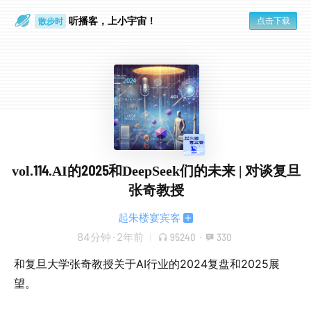
散步时
听播客，上小宇宙！
点击下载
通勤路上
vol.114.AI的2025和DeepSeek们的未来 | 对谈复旦
张奇教授
起朱楼宴宾客
84分钟
·
2年前
95240
·
330
和复旦大学张奇教授关于AI行业的2024复盘和2025展
望。