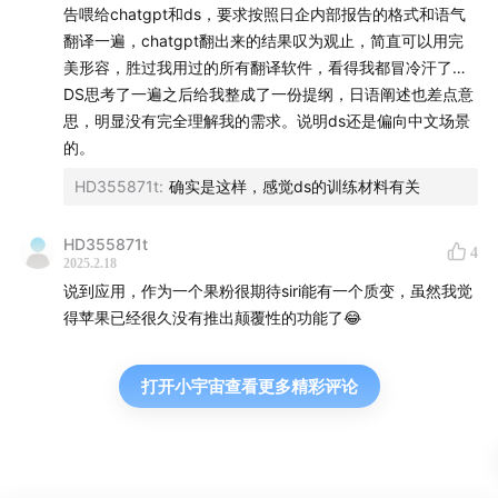
号混合系统），DeepSeek能否快速跟进？这取决于团队的
告喂给chatgpt和ds，要求按照日企内部报告的格式和语气
前瞻性技术布局，目前尚未有公开信息佐证。
翻译一遍，chatgpt翻出来的结果叹为观止，简直可以用完
美形容，胜过我用过的所有翻译软件，看得我都冒冷汗了…
---
DS思考了一遍之后给我整成了一份提纲，日语阐述也差点意
思，明显没有完全理解我的需求。说明ds还是偏向中文场景
### **结论**
的。
报道对DeepSeek的评价总体客观，其技术路径是在**现实
HD355871t
:
确实是这样，感觉ds的训练材料有关
约束下的最优解**。尽管未实现底层理论突破，但工程优化
与商业化能力已足够推动其在垂直领域（如金融、政务）的
应用。技术发展的“渐进性”与“颠覆性”本就并存，而
HD355871t
4
2025.2.18
DeepSeek的选择反映了中国AI行业在算力、数据、人才等
说到应用，作为一个果粉很期待siri能有一个质变，虽然我觉
约束下的务实策略。
得苹果已经很久没有推出颠覆性的功能了😂
打开小宇宙查看更多精彩评论