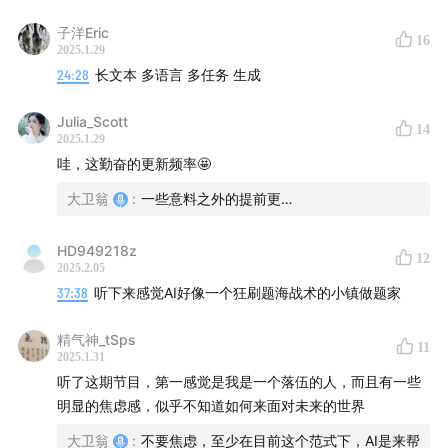
应用Part2：
- **实践验证**：类似架构（如Google的Switch
可能会看到百花齐放的AI应用。 银河帝国的时代还没有到
子洋Eric
16
Transformer）已证明MOE在高性价比训练中的有效性，而
来，但是让AI来帮助我们做很多事情的这个时代其实已经到
2025.1.29
42:57
除了AI编程之外，2024年最印象深刻的行业进展还
DeepSeek团队在工程实现上的优化（如分布式训练加速、
来了。 在垂直场景上的深入，会是未来两年会看到很多变化
24:28
长文本 多语言 多任务 生成
有视频生成……
显存管理）符合行业技术演进规律。
的地方。
- **成本控制的意义**：对于中国企业而言，如何在算力受
Julia_Scott
14
47:02
……以及chatgpt o1、o3的范式切换
限条件下追赶国际标杆，工程优化是必经之路。这一点无需
2025.1.29
回避，且值得肯定。
哇，这勤奋的更新频率🤩
53:23
DeepSeek的横空出世，是中国AI行业的范式突破
大卫翁
:
一些意料之外的提前更…
- **技术定位的客观性**
吗？
报道称“底层范式未突破”，这一判断基本中肯。MOE本身是
HD949218z
已有技术的规模化应用，而非理论创新。但需补充的是：
商业Part：
12
2025.2.05
- **工程创新同样重要**：在工业界，将学术理论转化为稳
37:38
听下来感觉AI好像一个狂刷题海战术的小镇做题家
定可用的系统（如管理256个专家的动态路由）本身具有极
59:27
从四小龙，到六小虎，再到进击的巨头字节和阿
高门槛，其价值不亚于算法创新。
里，AI公司的烧钱何时是个头？
精气神_tSps
11
- **技术发展的渐进性**：即使是OpenAI的突破（如GPT-
2025.1.31
4），也更多依赖已有组件的组合优化（如
听了这期节目，第一感觉是我是一个落伍的人，而且有一些
66:40
2025年很可能是大量服务行业+AI后，行业格局洗
MoE+RLHF+Scaling Laws），而非单一“范式革命”。
明显的焦虑感，似乎不知道如何来面对未来的世界
牌的一年
大卫翁
:
不要焦虑，至少在目前这个范式下，AI是来帮