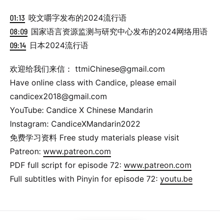
01:13
咬文嚼字发布的2024流行语
08:09
国家语言资源监测与研究中心发布的2024网络用语
09:14
日本2024流行语
欢迎给我们来信： ttmiChinese@gmail.com
Have online class with Candice, please email
candicex2018@gmail.com
YouTube: Candice X Chinese Mandarin
Instagram: CandiceXMandarin2022
免费学习资料 Free study materials please visit
Patreon:
www.patreon.com
PDF full script for episode 72:
www.patreon.com
Full subtitles with Pinyin for episode 72:
youtu.be