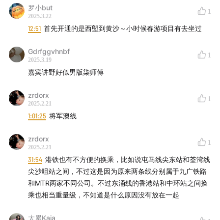
罗小but
1
2025.3.22
12:51
首先开通的是西塱到黄沙～小时候春游项目有去坐过
Gdrfggvhnbf
1
2025.3.19
嘉宾讲野好似男版柒师傅
* DISC JOKER 唱片店&播客现场
zrdorx
1
2025.2.21
广州市越秀区庙前西街 48 号一方东山创意园二楼中庭
1:01:25
将军澳线
zrdorx
* DISC JOKER 出品的其他播客
1
2025.2.21
31:54
港铁也有不方便的换乘，比如说屯马线尖东站和荃湾线
大浪淘胶
、
超级大湾+
、
偷偷下班
、
The Corner 角落（英
尖沙咀站之间，不过这是因为原来两条线分别属于九广铁路
文）
和MTR两家不同公司。不过东涌线的香港站和中环站之间换
乘也相当重量级，不知道是什么原因没有放在一起
可在小宇宙、网易云音乐、苹果播客、Spotify、喜马拉
雅、QQ音乐等音频播客平台订阅收听，我们也开通了带字
太累Kaia