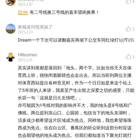
4
2025.2.07
1:14:24
提到的 APP：地铁通（MetroMan）
32:04
有二号线换三号线的嘉禾望岗换乘！
1:17:38
地铁一号线 - 东山少爷
家糯改叫悦表妹了
3
2025.2.13
* 嘉宾：
Real
Dream一个下次可以请翻嘉宾再倾下公交车同红绿灯\(//∇//)\
* 主持
：Trace、Zenbi
Hillsomec
3
2025.2.11
其实讲到尾都是落回到「地头」两个字。比如当你天天在体
* 制作名单
育西上班，很快闭着眼睛也会走出去。所以当听到两位主播
对体育西站提出各种意见时，作为一个日日如是来这个站上
录音制作 | Trace
了5年班的人来讲，我甚至产生出恨之深爱之切的感受，只能
长叹一句「这就是日久生情吧」。
声音编辑 | Trace
亦可能因为1号线对我的影响并不大，我的地头是8号线和广
佛线。两位提到东山口、公园前，包括当下的地头东湖时，
文字编辑 | Trace
活多或少都希望这片区域成为焦点。同样地，我也希望海珠
西成为焦点。住在白云区、番禺区的听众听到这部分时应该
运营管理 | Zenbi、Trace
也会期望他的地头成为焦点。但我们都知道当下聚光灯就打