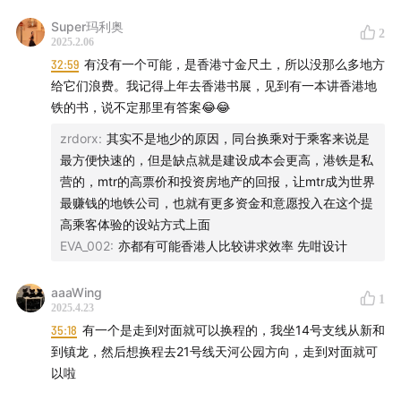
Super玛利奥
2
2025.2.06
32:59
有没有一个可能，是香港寸金尺土，所以没那么多地方
给它们浪费。我记得上年去香港书展，见到有一本讲香港地
铁的书，说不定那里有答案😂😂
zrdorx
:
其实不是地少的原因，同台换乘对于乘客来说是
最方便快速的，但是缺点就是建设成本会更高，港铁是私
营的，mtr的高票价和投资房地产的回报，让mtr成为世界
3、2.0新版贴纸：
shop90986035.m.youzan.com
最赚钱的地铁公司，也就有更多资金和意愿投入在这个提
高乘客体验的设站方式上面
————————————————————
EVA_002
:
亦都有可能香港人比较讲求效率 先咁设计
aaaWing
1
2025.4.23
35:18
有一个是走到对面就可以换程的，我坐14号支线从新和
到镇龙，然后想换程去21号线天河公园方向，走到对面就可
以啦