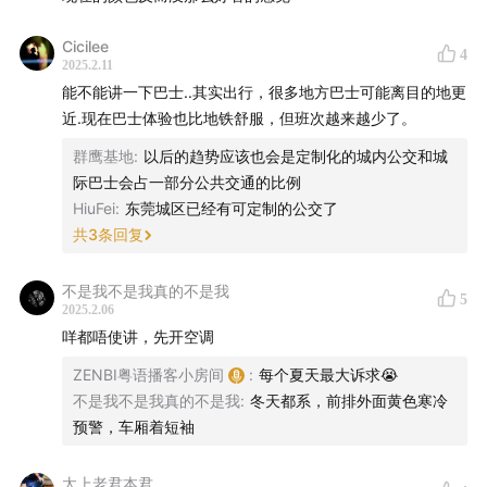
Cicilee
4
2025.2.11
能不能讲一下巴士..其实出行，很多地方巴士可能离目的地更
近.现在巴士体验也比地铁舒服，但班次越来越少了。
群鹰基地
:
以后的趋势应该也会是定制化的城内公交和城
际巴士会占一部分公共交通的比例
HiuFei
:
东莞城区已经有可定制的公交了
共
3
条回复
不是我不是我真的不是我
5
2025.2.06
咩都唔使讲，先开空调
ZENBI粤语播客小房间
:
每个夏天最大诉求😭
不是我不是我真的不是我
:
冬天都系，前排外面黄色寒冷
预警，车厢着短袖
（广州、佛山轨道交通规划线路图 2030，图源：微博@
乐天派zhz）
太上老君本君