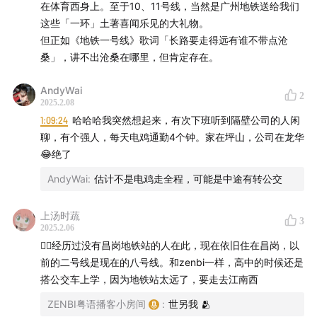
在体育西身上。至于10、11号线，当然是广州地铁送给我们
联系方式 |
191962929@qq.com
这些「一环」土著喜闻乐见的大礼物。
但正如《地铁一号线》歌词「长路要走得远有谁不带点沧
加听友群 | whynotvinyl
桑」，讲不出沧桑在哪里，但肯定存在。
【小房间周边速递】
AndyWai
2
2025.2.08
小房间的周边已经上线售卖啦！线下店也全部在售咯！
1:09:24
哈哈哈我突然想起来，有次下班听到隔壁公司的人闲
聊，有个强人，每天电鸡通勤4个钟。家在坪山，公司在龙华
*手工包装未能完美，收到的朋友们也可以给 Zenbi 点反
😂绝了
馈意见呀！
AndyWai
:
估计不是电鸡走全程，可能是中途有转公交
上汤时蔬
3
2025.2.06
🙋‍♀️经历过没有昌岗地铁站的人在此，现在依旧住在昌岗，以
前的二号线是现在的八号线。和zenbi一样，高中的时候还是
搭公交车上学，因为地铁站太远了，要走去江南西
ZENBI粤语播客小房间
:
世另我 🫂