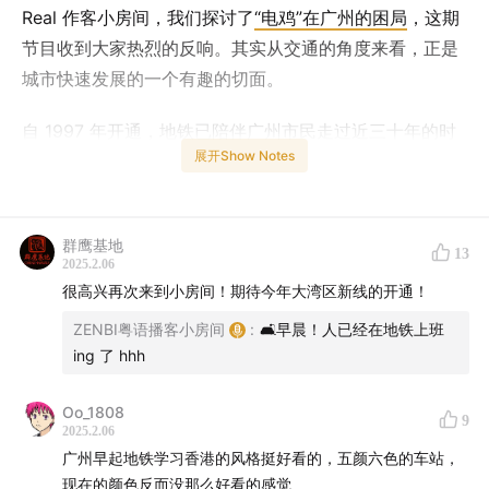
Real 作客小房间，我们探讨了
“电鸡”在广州的困局
，这期
节目收到大家热烈的反响。其实从交通的角度来看，正是
城市快速发展的一个有趣的切面。
自 1997 年开通，地铁已陪伴广州市民走过近三十年的时
展开Show Notes
间。作为曾长期居住在关键站点“体育西”边上的居民，我
见证了由地铁开启的“天河时代”。谁可想象二十多年后的
体育西由于客流的疯涨被大家戏称为“地狱西”，这当中想
群鹰基地
必当然是有经验也有教训。
13
2025.2.06
很高兴再次来到小房间！期待今年大湾区新线的开通！
2025 年，大湾区将迎来第十五届全运会，广州亦将成为
ZENBI粤语播客小房间
:
🛋早晨！人已经在地铁上班
开幕式的举办城市。在全运会的背景下，广州地铁也将在
ing 了 hhh
今年内陆续迎来多条线路的开通（参考：
广州这10条新
线，今年有望开通！
）这些正在酝酿的新线路，又将带给
Oo_1808
9
我们的生活什么值得期待的新变化呢？
2025.2.06
广州早起地铁学习香港的风格挺好看的，五颜六色的车站，
现在的颜色反而没那么好看的感觉