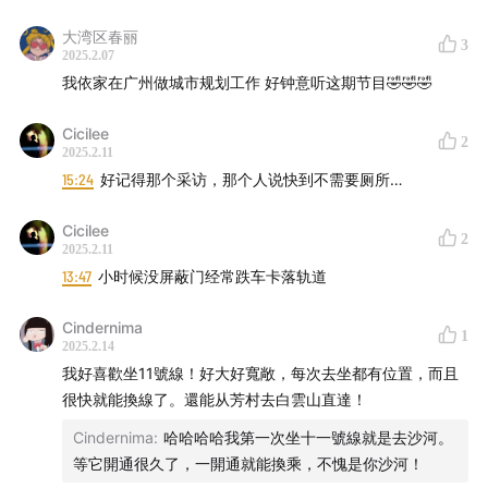
大湾区春丽
3
2025.2.07
1、“可以同我讲粤语”胸针：
我依家在广州做城市规划工作 好钟意听这期节目🤣🤣🤣
shop90986035.m.youzan.com
Cicilee
2
2025.2.11
15:24
好记得那个采访，那个人说快到不需要厕所…
Cicilee
2
2025.2.11
13:47
小时候没屏蔽门经常跌车卡落轨道
Cindernima
1
2025.2.14
我好喜歡坐11號線！好大好寬敞，每次去坐都有位置，而且
很快就能換線了。還能从芳村去白雲山直達！
2、“小房间”冰箱贴：
shop90986035.m.youzan.com
Cindernima
:
哈哈哈哈我第一次坐十一號線就是去沙河。
等它開通很久了，一開通就能換乘，不愧是你沙河！