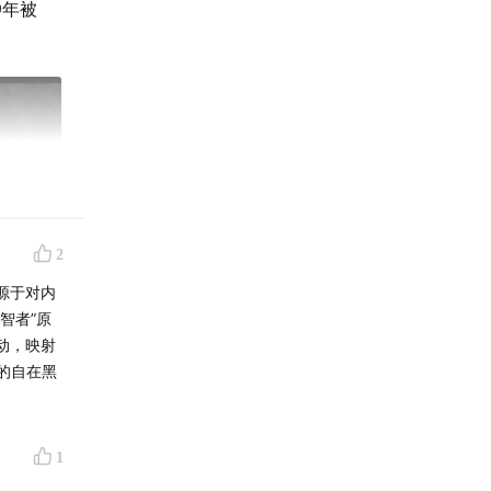
9年被
2
源于对内
智者”原
动，映射
的自在黑
1
原型，汤