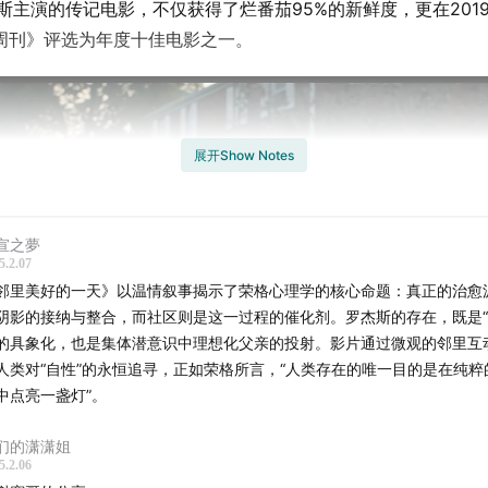
克斯主演的传记电影，不仅获得了烂番茄95%的新鲜度，更在201
周刊》评选为年度十佳电影之一。
展开Show Notes
宣之夢
5.2.07
邻里美好的一天》以温情叙事揭示了荣格心理学的核心命题：真正的治愈
阴影的接纳与整合，而社区则是这一过程的催化剂。罗杰斯的存在，既是“
的具象化，也是集体潜意识中理想化父亲的投射。影片通过微观的邻里互
人类对“自性”的永恒追寻，正如荣格所言，“人类存在的唯一目的是在纯粹
中点亮一盏灯”。
们的潇潇姐
美好的一天》改编自真实故事，其中大部分人物都有真实的角色
5.2.06