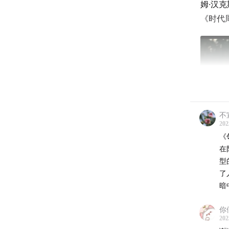
姆·汉
《时代
不
202
《
在
型
了
暗
你
《邻里
202