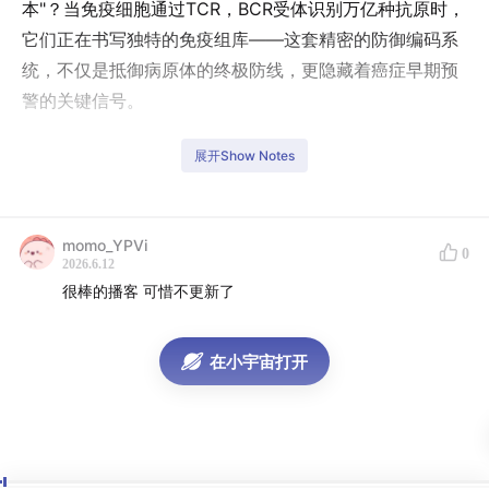
本"？当免疫细胞通过TCR，BCR受体识别万亿种抗原时，
它们正在书写独特的免疫组库——这套精密的防御编码系
统，不仅是抵御病原体的终极防线，更隐藏着癌症早期预
警的关键信号。
本期是关于免疫组库分享的第二部分，徐博士继续分享了
展开Show Notes
免疫组库为何以及如何在癌症早筛、感染疾病检测环节。
初次之外，我们还探讨了单细胞测序和批量次序技术的发
展，以及AI如何帮助我们在免疫数据的宝库中找到检测甚
momo_YPVi
0
2026.6.12
至治愈疾病的蛛丝马迹。
很棒的播客 可惜不更新了
【嘉宾介绍】
在小宇宙打开
徐博士，15年前往日本留学。在大阪大学取得理学硕士和
医学科学博士。并在免疫前沿研究就中心IFReC完成博士
后训练。主要从事药物靶向系统DDS，以及抗体抗原结构
和功能以及免疫组库测序数据的相关研究。