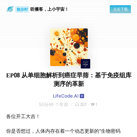
听播客，上小宇宙！
点击下载
散步时
通勤路上
EP08 从单细胞解析到癌症早筛：基于免疫组库
测序的革新
LifeCode.AI
50分钟
·
1 年前
307
·
1
各位开工大吉！
你是否想过，人体内存在着一个动态更新的"生物密码