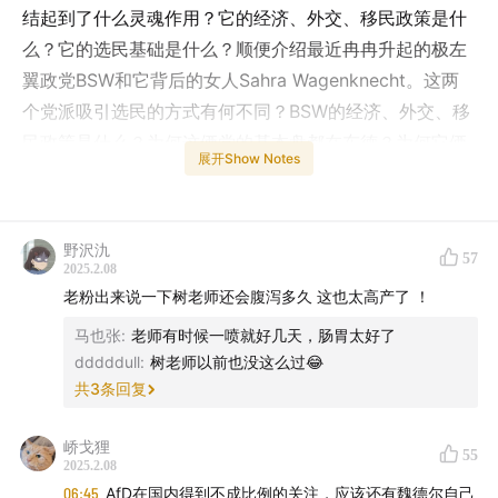
结起到了什么灵魂作用？它的经济、外交、移民政策是什
么？它的选民基础是什么？顺便介绍最近冉冉升起的极左
翼政党BSW和它背后的女人Sahra Wagenknecht。这两
个党派吸引选民的方式有何不同？BSW的经济、外交、移
民政策是什么？为何这俩党的基本盘都在东德？为何它俩
展开Show Notes
立场截然相反（国家主义和社会主义）结果在政策问题上
却非常接近：反对移民、反对北约、反对进步觉醒主义、
反对欧盟、反对援乌、反对环保政策？？
野沢氿
57
2025.2.08
相关播客：
老粉出来说一下树老师还会腹泻多久 这也太高产了 ！
马也张
:
老师有时候一喷就好几天，肠胃太好了
181-德国极右翼和极左翼这俩女人准备搞啥子名堂（德国
dddddull
:
树老师以前也没这么过😂
2025大选第三集）
共
3
条回复
1
79-德国保守联盟代表什么政治立场？
（德国2025大选
峤戈狸
55
第二集）
2025.2.08
06:45
AfD在国内得到不成比例的关注，应该还有魏德尔自己