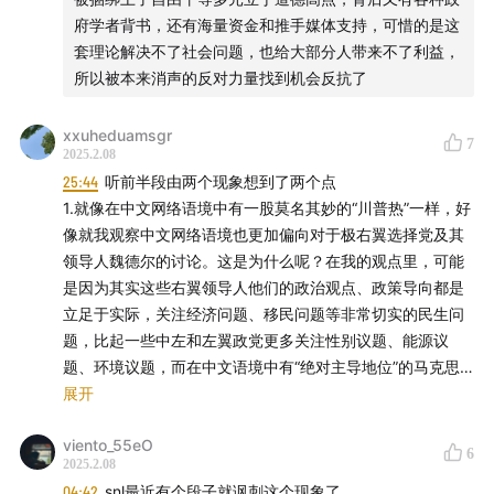
府学者背书，还有海量资金和推手媒体支持，可惜的是这
套理论解决不了社会问题，也给大部分人带来不了利益，
所以被本来消声的反对力量找到机会反抗了
xxuheduamsgr
7
2025.2.08
25:44
听前半段由两个现象想到了两个点
1.就像在中文网络语境中有一股莫名其妙的“川普热”一样，好
像就我观察中文网络语境也更加偏向对于极右翼选择党及其
领导人魏德尔的讨论。这是为什么呢？在我的观点里，可能
是因为其实这些右翼领导人他们的政治观点、政策导向都是
立足于实际，关注经济问题、移民问题等非常切实的民生问
题，比起一些中左和左翼政党更多关注性别议题、能源议
题、环境议题，而在中文语境中有“绝对主导地位”的马克思
哲学观也非常关注立足实际问题导向，慢慢地就形成了一种
展开
观念上的思考惯性，于是我们会觉得右翼领导人就像刚刚所
viento_55eO
说的特朗普、魏德尔等更加“亲切”更加符合我们的价值观，
6
2025.2.08
同时肯定也有营销的作用。
04:42
snl最近有个段子就讽刺这个现象了