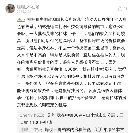
哩哩_不在场
21
2025.2.08
35:17
柏林租房困难原因其实和近几年流动人口多和年轻人多
也有关系，柏林是德国初创科技公司最多的城市，这些公司
会吸引一大批精英来的柏林工作生活，他们的收入又相对较
高，所以他们可以付的起高房租，整体租房市场的价格就会
走高，但是本身柏林并不是一个传统德国工业城市，整体收
入水平是不高的，特别是从以前就一直居住在柏林的人，现
在的租房房价非常的高，很多人是想搬搬不出去，因为一
搬，房租可能就是直接涨1000欧。 我在柏林生活7年，觉得
租房市场对外国人没有明显的歧视，柏林常住人口有百分之
三十是外国人，很多房东也是外国人，只要你有稳定工作，
能证明有足够资金，还是很好找房的。 反而是低收入群体，
学生这种，比较困难,我自己的找房经验来看，感觉柏林的房
东都更想找长期稳定的租客。
Sherry_h5Zb
:
是的 我在中德30w人口小城市出公寓，三
天收了100份申请
哩哩_不在场
:
顺便一提柏林的房租并低，近几年涨的非常