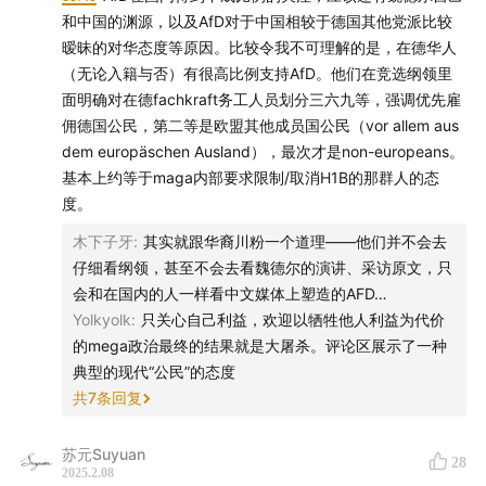
178-
当今德国执政党为何如此不受欢迎
？（德国2025大
和中国的渊源，以及AfD对于中国相较于德国其他党派比较
选第一集）
暧昧的对华态度等原因。比较令我不可理解的是，在德华人
（无论入籍与否）有很高比例支持AfD。他们在竞选纲领里
163-加拿大为何即将右转
？
面明确对在德fachkraft务工人员划分三六九等，强调优先雇
佣德国公民，第二等是欧盟其他成员国公民（vor allem aus
147-德国为什么没有成为一个马克思主义国家
？
dem europäschen Ausland），最次才是non-europeans。
基本上约等于maga内部要求限制/取消H1B的那群人的态
137-美国为什么没有成为一个马克思主义国家
？
度。
木下子牙
:
其实就跟华裔川粉一个道理——他们并不会去
101-法国为什么没有成为一个马克思主义国家
？
仔细看纲领，甚至不会去看魏德尔的演讲、采访原文，只
会和在国内的人一样看中文媒体上塑造的AFD…
96-为何法国文化如此进步、法国政治却如此保守
？
Yolkyolk
:
只关心自己利益，欢迎以牺牲他人利益为代价
的mega政治最终的结果就是大屠杀。评论区展示了一种
84-英国大选选了个啥
？
典型的现代“公民”的态度
共
7
条回复
前奏：巴赫意大利协奏曲Bach Italian Concerto（日安弹
奏）
苏元Suyuan
28
2025.2.08