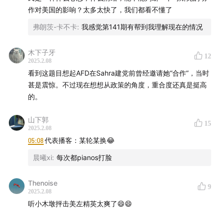
作对美国的影响？太多太快了，我们都看不懂了
弗朗茨-卡不卡
:
我感觉第141期有帮到我理解现在的情况
木下子牙
12
2025.2.08
看到这题目想起AFD在Sahra建党前曾经邀请她“合作”，当时
甚是震惊。不过现在想想从政策的角度，重合度还真是挺高
的。
山下郭
15
2025.2.08
05:08
代表播客：某轮某换😂
晨曦xi
:
每次都pianos打脸
Thenoise
9
2025.2.08
听小木墩抨击美左精英太爽了😄😄