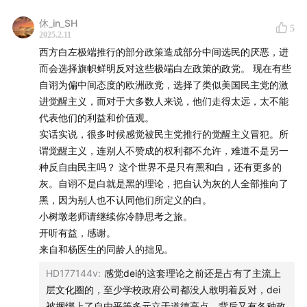
休_in_SH
5
2025.2.11
西方白左极端推行的部分政策造成部分中间选民的厌恶，进
而会选择旗帜鲜明反对这些极端白左政策的政党。 现在有些
自诩为偏中间态度的欧洲政党，选择了类似美国民主党的激
进觉醒主义，而对于大多数人来说，他们走得太远，太不能
代表他们的利益和价值观。
实话实说，很多时候感觉被民主党推行的觉醒主义冒犯。所
谓觉醒主义，连别人不赞成的权利都不允许，难道不是另一
种反自由民主吗？ 这个世界不是只有黑和白，还有更多的
灰。自诩不是白就是黑的理论，把自认为灰的人全部推向了
黑，因为别人也不认同他们所定义的白。
小树墩老师请继续你冷静思考之旅。
开听有益，感谢。
来自和杨医生的同龄人的拙见。
HD177144v
:
感觉dei的这套理论之前还是占有了主流上
层文化圈的，至少学校政府公司都没人敢明着反对，dei
被捆绑上了自由平等多元立于道德高点，背后又有各种政