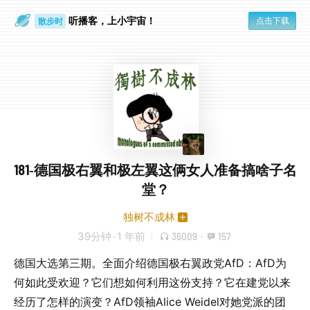
听播客，上小宇宙！
点击下载
散步时
通勤路上
181-德国极右翼和极左翼这俩女人准备搞啥子名
堂？
独树不成林
39分钟
·
1 年前
36009
·
157
德国大选第三期。全面介绍德国极右翼政党AfD：AfD为
何如此受欢迎？它们想如何利用这份支持？它在建党以来
经历了怎样的演变？AfD领袖Alice Weidel对她党派的团