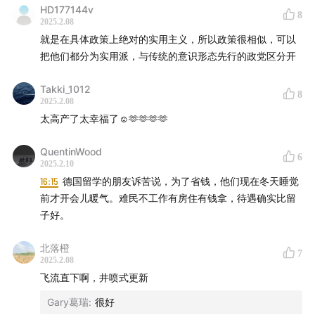
HD177144v
8
2025.2.08
就是在具体政策上绝对的实用主义，所以政策很相似，可以
把他们都分为实用派，与传统的意识形态先行的政党区分开
Takki_1012
8
2025.2.08
太高产了太幸福了☺️🫶🫶🫶🫶
QuentinWood
6
2025.2.10
16:15
德国留学的朋友诉苦说，为了省钱，他们现在冬天睡觉
前才开会儿暖气。难民不工作有房住有钱拿，待遇确实比留
子好。
北落橙
7
2025.2.08
飞流直下啊，井喷式更新
Gary葛瑞
:
很好