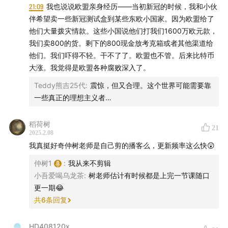
封面插画：Karasubonn
21:09
我也说说欧盟亲身经历——当初新冠的时候，我和小伙
伴希望卖一些新冠测试盒到某些东欧小国家。因为欧盟给了
他们大量拨灾情款。这些小国说他们打我们1600万欧元款，
我们卖800的货。剩下的800现金放考克箱或者其他渠道给
他们。我们吓得不轻。干不了了。欧盟也不管。后来比特币
大涨。我觉得是欧盟各种腐败深入了。
Teddy熊吉25代
:
震惊，但又合理。这个世界可能需要靠
一些真正的理想主义者…
稻荷树
21
2025.2.08
我真挺好奇仲树老师是自己剪的播客么，更新频率这么快😲
仲树1
:
我从来不剪辑
小吾爱喝乌龙茶
:
树老师估计有时候都是上完一节课随口
更一期😂
共
6
条回复
HD408120x