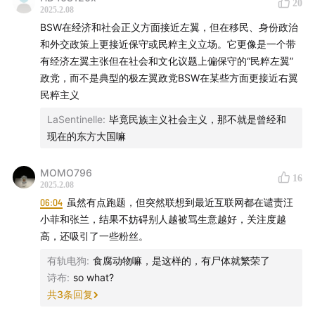
20
2025.2.08
BSW在经济和社会正义方面接近左翼，但在移民、身份政治
和外交政策上更接近保守或民粹主义立场。它更像是一个带
有经济左翼主张但在社会和文化议题上偏保守的“民粹左翼”
政党，而不是典型的极左翼政党BSW在某些方面更接近右翼
民粹主义
LaSentinelle
:
毕竟民族主义社会主义，那不就是曾经和
现在的东方大国嘛
MOMO796
16
2025.2.08
06:04
虽然有点跑题，但突然联想到最近互联网都在谴责汪
小菲和张兰，结果不妨碍别人越被骂生意越好，关注度越
高，还吸引了一些粉丝。
有轨电狗
:
食腐动物嘛，是这样的，有尸体就繁荣了
诗布
:
so what?
共
3
条回复