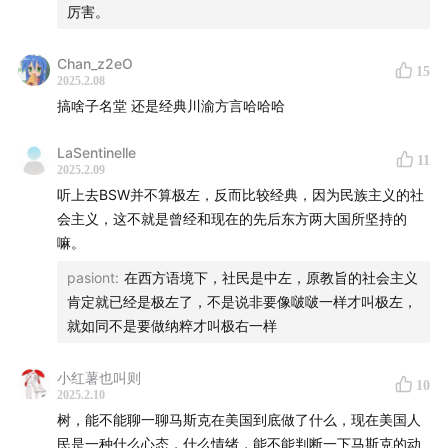
厉害。
Chan_z2eO
15
2025.2.08
搞啥子名堂 还是经典川渝方言哈哈哈
LaSentinelle
11
2025.2.09
听上去BSW并不算极左，反而比较经典，因为民族主义的社
会主义，这不就是曾经和现在的先后东方两大国所坚持的
嘛。
pasiont
:
在西方语境下，社民是中左，原教旨的社会主义
肯定就已经是极左了，不是说非要像啵啵一样才叫极左，
就如同不是要做纳粹才叫极右一样
小红薯也叫则
10
2025.2.10
树，能不能聊一聊马斯克在美国到底做了什么，现在美国人
民是一种什么心态，什么情绪，能不能判断一下马斯克的动