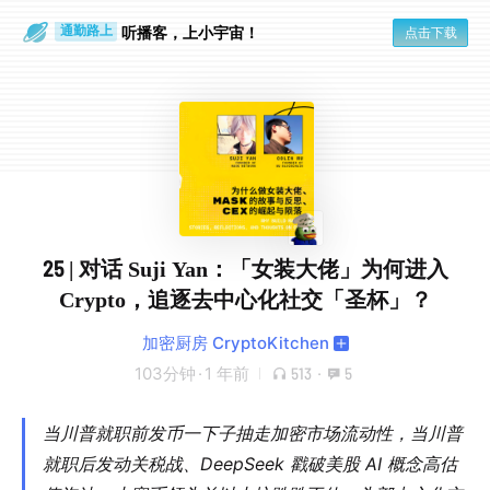
散步时
通勤路上
听播客，上小宇宙！
点击下载
25 | 对话 Suji Yan：「女装大佬」为何进入
Crypto，追逐去中心化社交「圣杯」？
加密厨房 CryptoKitchen
103分钟
·
1 年前
513
·
5
当川普就职前发币一下子抽走加密市场流动性，当川普
就职后发动关税战、DeepSeek 戳破美股 AI 概念高估