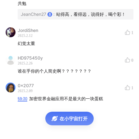
心化社交项目
Mask Network
？当时 Suji 是怎么认识以太
共勉
坊社区和 Vitalik 的？怎么看以太坊目前面临的清真危
JeanChen27
:
站得高，看得远，说得好，喝个彩！
机？当时 Mask 上了全部中心化交易所发生了什么？从
Builder 和创业者角度，Suji 是怎么看各大交易所管理层
JordiShen
1
的？CEX 可能会怎么「衰落」？以及，从「投资人」角度
2025.2.12
幻觉太重
分享遇到的各种事情和旅居美国华盛顿的见闻。
HD975450y
欢迎收听加密厨房 2025 新年第 3 期播客节目！
0
2025.2.26
谁在乎你的个人简史啊？？？？？？？
【内容要点】
0x2077
05:52
为何以「女装大佬」形象示人？
1
2025.2.09
59:30
加密世界金融应用不是最大的一块蛋糕
10:02
曾经作为财新传媒实习记者，在日本报道过福岛核
电站泄露事件
在小宇宙打开
11:40
进入 Crypto，是受
EFF（电子前哨基金会）
创始人
及其发表的
《赛博独立宣言》
感召