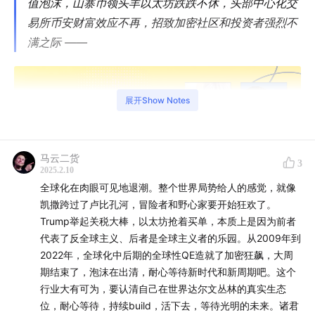
值泡沫，山寨币领头羊以太坊跌跌不休，头部中心化交
易所币安财富效应不再，招致加密社区和投资者强烈不
满之际 ——
展开Show Notes
马云二货
3
2025.2.10
全球化在肉眼可见地退潮。整个世界局势给人的感觉，就像
凯撒跨过了卢比孔河，冒险者和野心家要开始狂欢了。
Trump举起关税大棒，以太坊抢着买单，本质上是因为前者
代表了反全球主义、后者是全球主义者的乐园。从2009年到
2022年，全球化中后期的全球性QE造就了加密狂飙，大周
穿越了两个牛熊周期的加密创业者
Suji Yan
于 2 月 7 日
期结束了，泡沫在出清，耐心等待新时代和新周期吧。这个
接受
「吴说区块链」
主编
Colin Wu
的专访，细述他为何
行业大有可为，要认清自己在世界达尔文丛林的真实生态
以「女装大佬」示人？怎么进入加密行业？为何创办去中
位，耐心等待，持续build，活下去，等待光明的未来。诸君