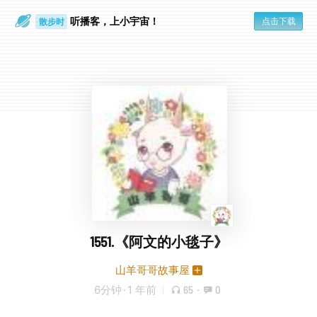
听播客，上小宇宙！
点击下载
散步时
通勤路上
1551.《阿文的小毯子》
山羊哥哥故事屋
6分钟
·
1 年前
65
·
0