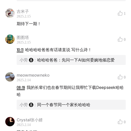
26:47
从“内耗”到“创造”的反焦虑实践
吉米子
1
35:37
2025年我们还有什么「非做不可」的Maker目标
2025.2.15
期待下一期！
图图塔
0
2025.2.15
10:11
哈哈哈哈爸爸有话请直说 写什么诗！
小劳
:
哈哈哈爸爸：先问一下AI如何委婉地催恋爱
meowmeowneko
0
2025.2.14
08:19
我的长辈们也在春节期间让我帮忙下载Deepseek哈哈
哈
小劳
:
同一个春节同一个家长哈哈哈
Crystal张小婧
0
2025.2.14