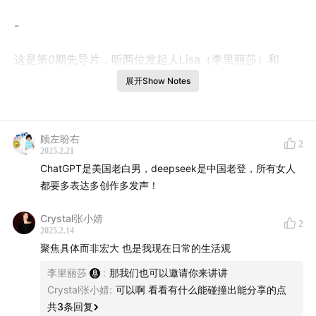
-
这是第0期先导片，听两位发起人Lisa（李里丽莎）和
Laura（小劳）聊聊「FeMaker」的想法从何而来。
展开Show Notes
01:32
AI时代的Maker精神：小小提示词带来全新创造力
顾左盼右
2
06:21
开年第一火，deepseek终于带来了中国ChatGPT时
2025.2.21
刻
ChatGPT是美国老白男，deepseek是中国老登，所有女人
都要多表达多创作多发声！
13:12
“FeMake It”的由来：结合“Female”和“Maker”，我们
Crystal张小婧
希望从女性视角探讨技术与创造的关系
2
2025.2.14
聚焦具体而非宏大 也是我现在日常的生活观
20:17
Maker的五大特质
李里丽莎
:
那我们也可以邀请你来讲讲
21:37
Maker Fair异国体验：日本人真的很爱“魔改”
Crystal张小婧
:
可以啊 看看有什么能碰撞出能分享的点
共
3
条回复