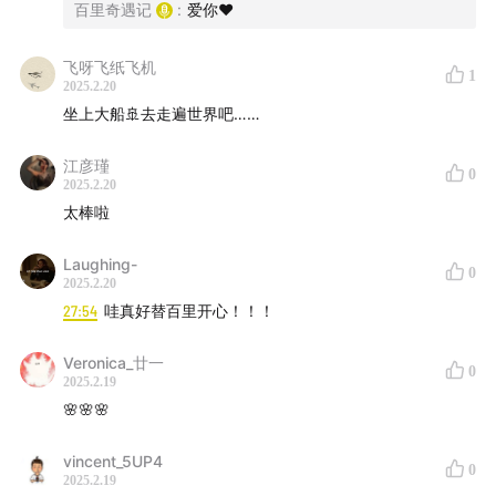
百里奇遇记
:
爱你❤️
18:11
百里在斯里兰卡做了导游兼领队翻译
飞呀飞纸飞机
1
2025.2.20
22:44
斯里兰卡的进口与特产
坐上大船🚢去走遍世界吧……
26:32
肯定自己，热爱这个世界
江彦瑾
0
2025.2.20
📼背景音乐：
太棒啦
片尾：爱这个世界不能只爱他的夏天 - 丸子里里
Laughing-
0
2025.2.20
丸子里里
27:54
哇真好替百里开心！！！
独立音乐人
Veronica_廿一
0
2025.2.19
🌸🌸🌸
一个人一把琴，游牧人生。
vincent_5UP4
五年走过五大洲三十余国，中英西语get。曾旅居泰国、
0
2025.2.19