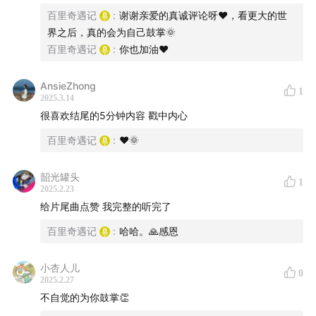
百里奇遇记
:
谢谢亲爱的真诚评论呀❤️，看更大的世
界之后，真的会为自己鼓掌🌞
百里奇遇记
:
你也加油❤️
AnsieZhong
听友群 ➕v：wlz06070728（添加备注 墙里墙外）没啥服
1
2025.3.14
务，慎重加入！
很喜欢结尾的5分钟内容 戳中内心
百里奇遇记
:
❤️🌞
投稿邮箱：547730399@qq.com
商务合作➕v：wlz06070728（添加备注 来意）
韶光罐头
1
2025.2.23
给片尾曲点赞 我完整的听完了
【时间线】：
百里奇遇记
:
哈哈。🙏感恩
04:10
我也曾有过多少次想要终结我得生命
小杏人儿
0
07:46
过年，大龄剩女不回家
2025.2.27
不自觉的为你鼓掌👏
11:27
缅甸诈骗式开场的斯里兰卡