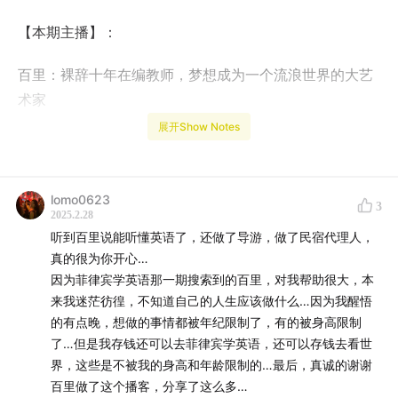
【本期主播】：
百里：裸辞十年在编教师，梦想成为一个流浪世界的大艺
术家
展开Show Notes
已走过：奥地利、匈牙利、捷克、印度、泰国、澳大利
亚、印度尼西亚、越南、新加坡、马来西亚、菲律宾
lomo0623
3
公众号：百里奇遇记
2025.2.28
听到百里说能听懂英语了，还做了导游，做了民宿代理人，
小红书：百里奇遇记
真的很为你开心…
因为菲律宾学英语那一期搜索到的百里，对我帮助很大，本
来我迷茫彷徨，不知道自己的人生应该做什么…因为我醒悟
的有点晚，想做的事情都被年纪限制了，有的被身高限制
了…但是我存钱还可以去菲律宾学英语，还可以存钱去看世
界，这些是不被我的身高和年龄限制的…最后，真诚的谢谢
百里做了这个播客，分享了这么多…