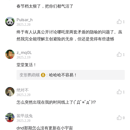
春节档太狠了，把你们都气活了
Pulsar_h
1
2025.2.20
终于有人认真公开讨论哪吒里两套矛盾的隐喻的问题了。虽
然我完全能理解主创避险的无奈，但还是觉得有些遗憾
z_mq0L
1
2025.2.19
堂堂复活！
变形鹦鹉螺
:
哈哈哈不容易！
绝对不
1
2025.2.20
怎么突然出现在我的时间线上了(ﾟДﾟ≡ﾟдﾟ)!?
装甲战兔
0
2025.2.20
dnd那期怎么没有更新在小宇宙