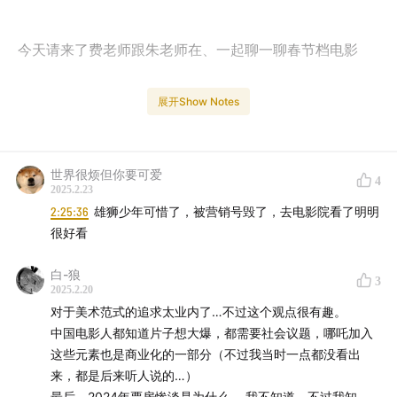
今天请来了费老师跟朱老师在、一起聊一聊春节档电影
展开Show Notes
看看这个话题能生发出怎样的思考
世界很烦但你要可爱
4
2025.2.23
2:25:36
雄狮少年可惜了，被营销号毁了，去电影院看了明明
很好看
白-狼
3
2025.2.20
对于美术范式的追求太业内了…不过这个观点很有趣。
中国电影人都知道片子想大爆，都需要社会议题，哪吒加入
这些元素也是商业化的一部分（不过我当时一点都没看出
来，都是后来听人说的…）
最后，2024年票房惨淡是为什么， 我不知道。不过我知