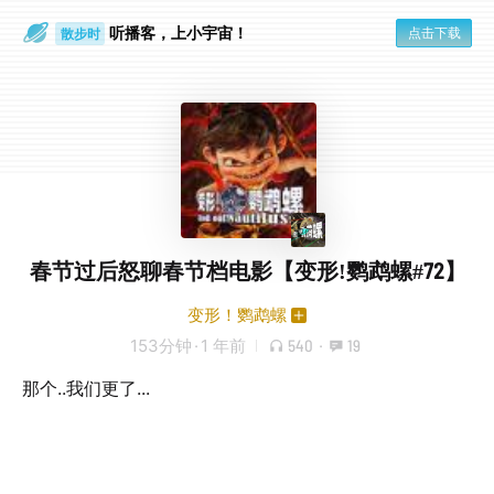
听播客，上小宇宙！
点击下载
散步时
通勤路上
春节过后怒聊春节档电影【变形!鹦鹉螺#72】
变形！鹦鹉螺
153分钟
·
1 年前
540
·
19
那个..我们更了...