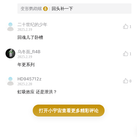
变形鹦鹉螺
:
回头补一下
二十世纪的少年
1
2025.2.19
回魂儿了卧槽
乌冬面_fI4B
1
2025.2.19
年更系列
HD945712z
0
2025.2.20
虹吸效应 还是泄洪？
打开小宇宙查看更多精彩评论