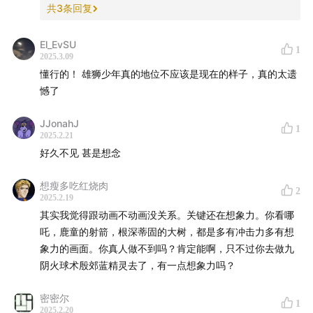
共
3
条回复
El_EvSU
1
2025.3.09
懂行的！ 雄狮少年真的地位不应该是现在的样子，真的太遗
憾了
JJonahJ
1
2025.2.21
好久不见 甚是想念
想瘦多吃红烧肉
2
2025.2.19
其实我觉得跟动画不动画没关系。关键还在想象力。你看哪
吒，鹿童的射箭，根深蒂固的大树，都是多有冲击力多有想
象力的画面。你真人做不到吗？肯定能啊，只不过你去做九
阴火球术殷郊蓝精灵去了，有一点想象力吗？
密密尔
1
2025.2.20