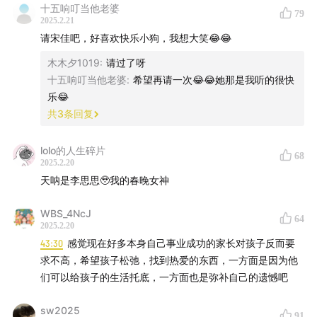
十五响叮当他老婆
79
35:20
天生就有规则意识
2025.2.21
请宋佳吧，好喜欢快乐小狗，我想大笑😂😂
39:15
我的孩子，可以做自己想做的事
木木夕1019
:
请过了呀
十五响叮当他老婆
:
希望再请一次😂😂她那是我听的很快
41:19
我一直不是一个很有个性的人
乐😂
共
3
条回复
45:29
当时不杂，既过不恋
lolo的人生碎片
🎵本期BGM：
68
2025.2.20
天呐是李思思🥹我的春晚女神
Bach - C Major Prelude
WBS_4NcJ
64
👧
在哪里还可以看到主播
2025.2.20
43:30
感觉现在好多本身自己事业成功的家长对孩子反而要
思文：
求不高，希望孩子松弛，找到热爱的东西，一方面是因为他
们可以给孩子的生活托底，一方面也是弥补自己的遗憾吧
小红书：思文文文
sw2025
91