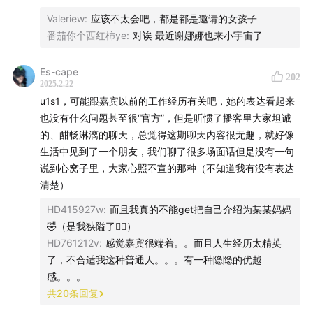
Valeriew
:
应该不太会吧，都是都是邀请的女孩子
期待大家在评论区留言分享自己的值得故事，我们会在评
番茄你个西红柿ye
:
对诶 最近谢娜娜也来小宇宙了
论区挑选具有代表性的经历在欧莱雅官方平台分享给更多
女生，并且抽取3位幸运观众送出欧莱雅值得礼盒。
Es-cape
202
2025.2.22
u1s1，可能跟嘉宾以前的工作经历有关吧，她的表达看起来
也没有什么问题甚至很“官方”，但是听惯了播客里大家坦诚
的、酣畅淋漓的聊天，总觉得这期聊天内容很无趣，就好像
生活中见到了一个朋友，我们聊了很多场面话但是没有一句
说到心窝子里，大家心照不宣的那种（不知道我有没有表达
清楚）
HD415927w
:
而且我真的不能get把自己介绍为某某妈妈
🤣（是我狭隘了🧎‍♀️）
HD761212v
:
感觉嘉宾很端着。。而且人生经历太精英
了，不合适我这种普通人。。。有一种隐隐的优越
感。。。
共
20
条回复