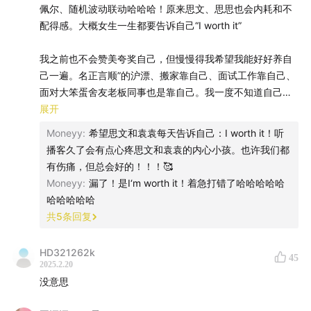
Spotify
佩尔、随机波动联动哈哈哈！原来思文、思思也会内耗和不
配得感。大概女生一生都要告诉自己“I worth it”
都可以收听啦
我之前也不会赞美夸奖自己，但慢慢得我希望我能好好养自
己一遍。名正言顺”的沪漂、搬家靠自己、面试工作靠自己、
面对大笨蛋舍友老板同事也是靠自己。我一度不知道自己是
否抗压、足够坚强，现在我发现我很棒！我很自信！我很勇
展开
敢！我从不退缩！2025我会一直好下去💪！I worth it！❤️
Moneyy
:
希望思文和袁袁每天告诉自己：I worth it！听
播客久了会有点心疼思文和袁袁的内心小孩。也许我们都
今年妈妈生日，我送了欧莱雅礼盒给她，我告诉她：首先你
有伤痛，但总会好的！！！🥰
是你自己，才是妈妈、女儿、妻子，希望新的一岁你可以自
Moneyy
:
漏了！是I‘m worth it！着急打错了哈哈哈哈哈
私一点做自己。很喜欢欧莱雅这次CNY营销，产品是记忆
哈哈哈哈哈
点，slogan也是。也许妈妈只会觉得欧莱雅是个品牌，但我
共
5
条回复
想把这句slogan送给她：你值得。
HD321262k
45
希望每个女孩子都可以好好爱自己！💚
2025.2.20
没意思