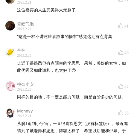
微博：思文文文
2025.2.21
这位嘉宾的人生完美得太无趣了
公众号：思文文文
晕眩气泡
41
2025.2.22
袁袁：
“这是一档不讲述胜者故事的播客”感觉这期有点背离
小红书：lemon袁袁
芒芒
40
2025.2.20
公众号：思文和败类
走近了很熟悉但有点陌生的李思思，果然，美好的女性，如
此优秀又如此谦和，也太好了🥹
想进听友群的朋友可添加微信：siwenbailei2026（备注
思文进群）
桃奈小安
37
2025.2.20
同样的目的地，不一定是能力问题，而是台阶多少的问题。
📻
本节目收听方式：
Moneyy
目前《思文，败类》在：
33
2025.2.21
从脱1追到小宇宙，一直很喜欢思文（没有标签版）。最近邀
苹果播客｜ 小宇宙｜QQ音乐｜网易云音乐｜喜马拉雅｜
请到了戴老师和思思，阵容太棒了！希望以后能和邵导、于