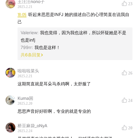
王汪汪nono子
23
2025.2.21
18:05
听起来思思是INFJ 她的描述自己的心理简直在说我自
己
Valeriew
:
我也觉得，因为我也这样，所以怀疑她是不是
也是infj
799rr
:
我也是这样！
共
6
条回复
啦啦啦菜头
26
2025.2.21
这期简直就是耳朵马杀鸡啊，太舒服了
Kuma困
24
2025.2.20
思思声音好好听啊，专业的就是专业的
桥豆麻袋_oNyA
20
2025.2.24