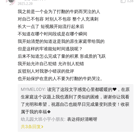
128
2025.2.20
我之前是一个会为了打翻的牛奶而哭泣的人
Show Notes：
对自己不包容 对别人不包容 整个人充满刺
长大一点了 短视频开始流行起来后
02:17
没关系，我就是妈妈呀
不知道在哪个时间段或是在哪个瞬间
我开始清楚的知道这是我的原生家庭带给我的
06:21
悲观主义者，接纳自己的顺遂
但是这样的牢谁能短时间逃脱呢？
后来不知道怎么完成了量的积累 形成质的飞跃
08:08
学跳舞，我在这边哭，妈妈在那边哭
我开始允许自己犯错 允许别人犯错
反驳别人对我渺小错误的批评
12:04
一个未完成的表演
也开始保护在意的人不要为打翻的牛奶哭泣。
15:48
小舞台比大舞台更让人紧张
MYMEL0DY
:
读完了这段文字感觉心里都暖暖的❤️，在原
生家庭这个议题上我也遇到了类似的困难，谢谢你让我看
18:12
活到现在，谁还没点不配得感？
了光明和希望，祝愿自己也能早日完成量变到质变！收获
属于我的幸福🍀
28:15
与萧敬腾同台唱歌但不内耗事件
幼儿园大班小宇小朋友
:
表达得好清晰呀
共
3
条回复
31:57
高考，热血时刻