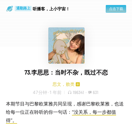
听播客，上小宇宙！
点击下载
通勤路上
眼睛好累
73.李思思：当时不杂，既过不恋
思文，败类
47分钟
·
1 年前
196341
·
631
本期节目与巴黎欧莱雅共同呈现，感谢巴黎欧莱雅，也送
给每一位正在聆听的你一句话：
“没关系，每一步都值
得”。