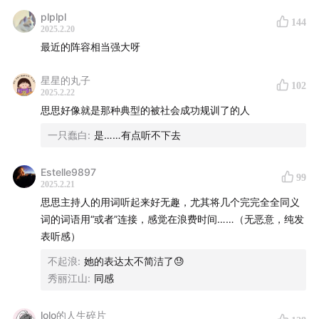
plplpl
144
2025.2.20
最近的阵容相当强大呀
星星的丸子
102
2025.2.22
思思好像就是那种典型的被社会成功规训了的人
一只蠢白
:
是……有点听不下去
Estelle9897
99
2025.2.21
思思主持人的用词听起来好无趣，尤其将几个完完全全同义
词的词语用“或者”连接，感觉在浪费时间……（无恶意，纯发
表听感）
不起浪
:
她的表达太不简洁了😓
秀丽江山
:
同感
✍️
lolo的人生碎片