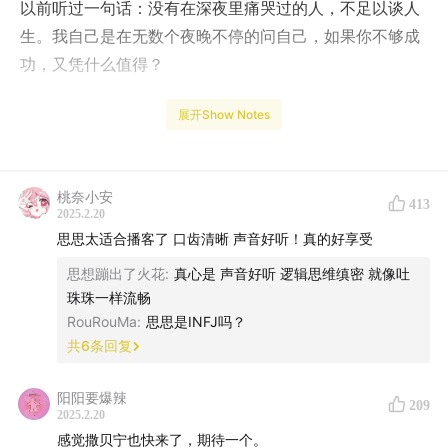
以前听过一句话：没有在深夜里痛哭过的人，不足以谈人
生。我自己是在无数个夜晚不停的问自己，如果你不够成
功，又凭什么值得？
但是呢，你会发现，时间真的是一剂良药，一边怀疑自己
展开Show Notes
一边活着，你就会觉得，好像我们人生的容错率，也没有
想象中的那么低。很多时候我真的觉得要完蛋了，但是有
一天，它就是那么毫无痕迹的过去了。最后轻描淡写的跟
桃奈小安
413
2025.2.20
自己说一句没关系，可能这就是所谓历练，无数次历练
思思太适合播客了 口齿清晰 声音好听！真的好享受
后，你会感觉自己越来越值得。
思想蹦出了火花
:
真心是 声音好听 逻辑思维缜密 就像吐
珠珠一样流畅
今天，我们非常荣幸地邀请到了李思思，和巴黎欧莱雅一
RouRouMa
:
思思是INFJ吗？
起，听她讲述自己的故事，或许，你也能从中找到属于自
共
6
条回复
己的答案。
阳阳要爆辣
愿你放下过去的包袱，将历练化为盔甲，成为更强大的自
209
2025.2.20
己。
感觉撒贝宁也快来了，期待一个。