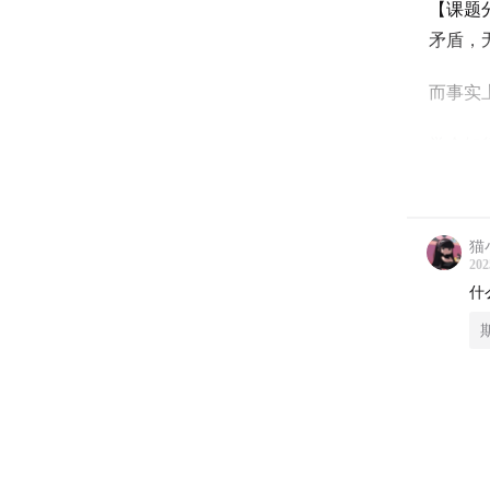
【课题
矛盾，
而事实
学会知
上重要
当然，
猫小
们。螺
202
的地方
什
编辑：
设计：
剪辑：