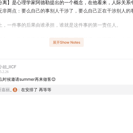
分离】是心理学家阿德勒提出的一个概念，在他看来，人际关系
无非两点：要么自己的事别人干涉了，要么自己正在干涉别人的
上，一件事的后果由谁承担，谁就是这件事的第一责任人。
行合一，学会分清你我之间的课题，互相尊重，互不干涉，也是
展开Show Notes
的一步。
人生要面对的课题层出不穷，每攻克一个问题，或许还有下一个
姐_IICF
旋上升，一步步向前，生活里的问题一个个攻克，也许正是人生
5.2.26
吧。
么时候邀请summer再来做客😌
斯嘉丽_
:
在安排了 再等等
斯嘉丽
OK海倫
鹿乙杉