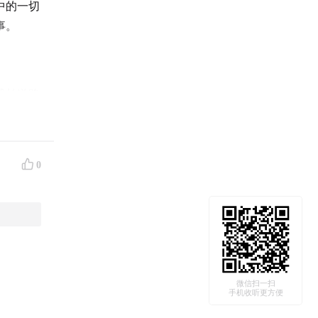
中的一切
事。
成长道路
在等着我
0
充满魅力
微信扫一扫
手机收听更方便