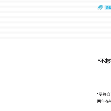
通
眼
“不想
“要将
两年在