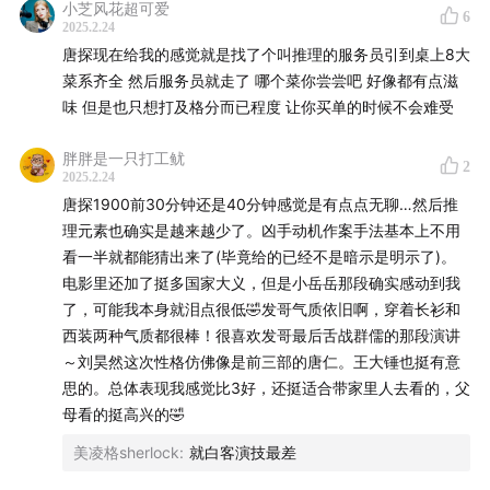
小芝风花超可爱
6
2025.2.24
唐探现在给我的感觉就是找了个叫推理的服务员引到桌上8大
菜系齐全 然后服务员就走了 哪个菜你尝尝吧 好像都有点滋
味 但是也只想打及格分而已程度 让你买单的时候不会难受
胖胖是一只打工鱿
2
2025.2.24
唐探1900前30分钟还是40分钟感觉是有点点无聊…然后推
理元素也确实是越来越少了。凶手动机作案手法基本上不用
看一半就都能猜出来了(毕竟给的已经不是暗示是明示了)。
电影里还加了挺多国家大义，但是小岳岳那段确实感动到我
了，可能我本身就泪点很低🤣发哥气质依旧啊，穿着长衫和
西装两种气质都很棒！很喜欢发哥最后舌战群儒的那段演讲
～刘昊然这次性格仿佛像是前三部的唐仁。王大锤也挺有意
思的。总体表现我感觉比3好，还挺适合带家里人去看的，父
母看的挺高兴的🤣
美凌格sherlock
:
就白客演技最差