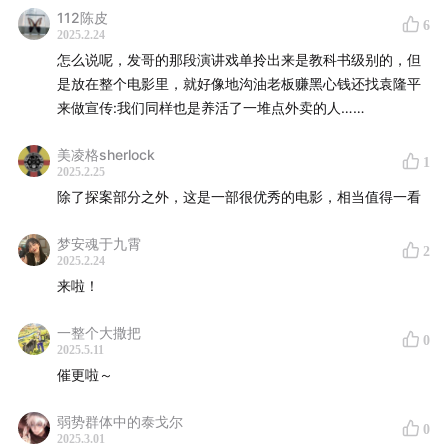
112陈皮
6
2025.2.24
怎么说呢，发哥的那段演讲戏单拎出来是教科书级别的，但
是放在整个电影里，就好像地沟油老板赚黑心钱还找袁隆平
来做宣传:我们同样也是养活了一堆点外卖的人……
美凌格sherlock
1
2025.2.25
除了探案部分之外，这是一部很优秀的电影，相当值得一看
梦安魂于九霄
2
2025.2.24
来啦！
一整个大撒把
0
2025.5.11
催更啦～
弱势群体中的泰戈尔
0
2025.3.01