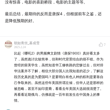
没有惊喜，电影的喜剧桥段，电影的主题等等。
最后总结，最期待的反而是唐探4，但根据前车之鉴，还
是降低预期的好。
朝如青丝_暮成雪
7
2025.2.24
比起《哪吒2》的男频爽文剧情《唐探1900》真好看太多
了，虽然诡计比较简单，但和时代背景结合的很不错。作为
曾经的留美学生，虽然知道华工修铁路的悲惨过去，但对排
华法案并不了解，相信大部分国人比我知道的还少，了解这
段历史真的是为爱国吗？是要明白有色人种的权利是要靠自
己争取来的。虽然这些年美国所谓左倾，但华人还是那样的
被忽略，甚至不如印度裔，看看去年美国大选就很清楚了。
再看看近期俄乌，仿佛就是一百年前发生在中国身上的事
情。