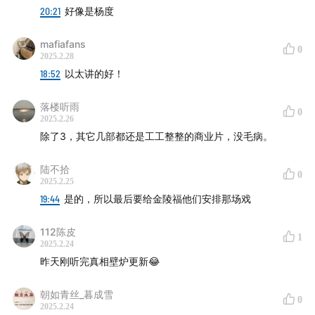
20:21
好像是杨度
mafiafans
0
2025.2.28
18:52
以太讲的好！
落楼听雨
0
2025.2.26
除了3，其它几部都还是工工整整的商业片，没毛病。
陆不拾
0
2025.2.25
19:44
是的，所以最后要给金陵福他们安排那场戏
112陈皮
1
2025.2.24
昨天刚听完真相壁炉更新😂
朝如青丝_暮成雪
0
2025.2.24