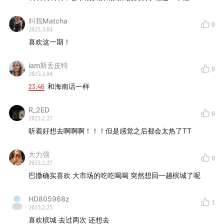
叫我Matcha
0
2025.3.04
喜欢这一期！
iam斯丢皮特
0
2025.3.04
23:46
和海南话一样
R_2ED
虾面（福建面）Hokkien Mee
0
2025.2.27
听着好想去啊啊啊！！！但是感觉之后都会太热了TT
大力强
0
2025.2.27
巴撒确实喜欢 大市场的吃吃喝喝 突然想回一趟槟城了呢
HD805968z
1
2025.2.25
喜欢槟城 去过两次 还想去