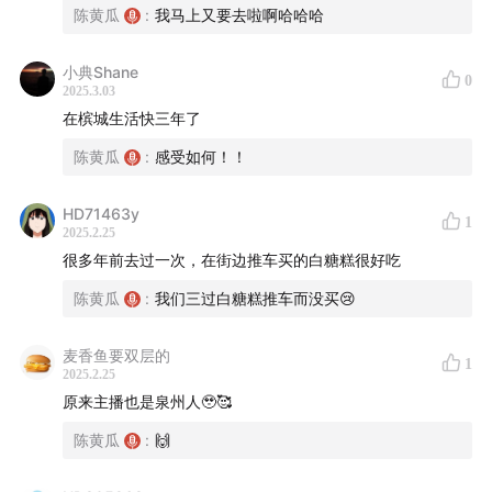
陈黄瓜
:
我马上又要去啦啊哈哈哈
小典Shane
0
2025.3.03
在槟城生活快三年了
陈黄瓜
:
感受如何！！
HD71463y
1
2025.2.25
很多年前去过一次，在街边推车买的白糖糕很好吃
陈黄瓜
:
我们三过白糖糕推车而没买😢
麦香鱼要双层的
1
2025.2.25
原来主播也是泉州人🥹🥰
陈黄瓜
:
🙌
在“掺掺槟城”系列专题中，我们不提供“一刀切”、“必打
卡”、“米其林式”的行程信息，而通过7期节目，奉上更为