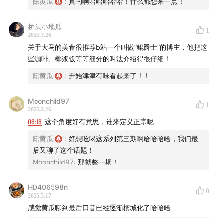
陈黄瓜
:
真的啊哈哈哈哈哈！什么都想来一点！
的我们来说，是一次真正打开思路的“导读”。
桥头小地瓜
1
“做菜就是做菜，非要强调祖传、正宗，这个东西也不会好
2025.3.26
吃的”
关于大马的美食很推荐b站一个叫做“鲲爵士”的博主，他把这
些咖啡、椰浆饭等等细分的叫法介绍得很仔细！
哈哈，这个聊天开头一听就很不错。
陈黄瓜
:
开始津津有味看起来了！！
Moonchild97
1
2025.2.26
06:18
这个角度好有意思，谁来定义正宗呢
陈黄瓜
:
好想吆喝这系列第三期啊哈哈哈哈，我们最
后又聊了这个话题！
Moonchild97
:
那就整一期！
HD406598n
0
2025.5.17
感觉黄瓜聊到最后口音已经逐渐槟城化了哈哈哈