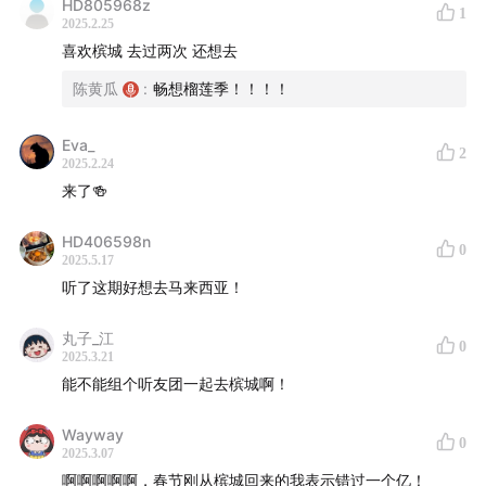
HD805968z
混杂、融合、多元视角的私人旅行指南。
1
2025.2.25
喜欢槟城 去过两次 还想去
首更三期，之后每两周更新一期，更新结束后听众还将获
陈黄瓜
:
畅想榴莲季！！！！
得一份《掺掺槟城》散步小书PDF
。目前正在小宇宙早鸟
优惠中，欢迎大家在小宇宙平台搜索“掺掺槟城”或点击节
Eva_
目主页下方的横幅跳转购买收听，谢谢你的支持！
2
2025.2.24
来了🍻
【丽珠半日游路线】
HD406598n
0
13:05
9 : 00 吉灵万山巴刹
2025.5.17
听了这期好想去马来西亚！
半生熟鸡蛋 Half Boiled Egg / 烤面包Roti baker
丸子_江
0
海南咖啡 KOPI / 猪肠粉 Chee Cheong fun
2025.3.21
能不能组个听友团一起去槟城啊！
Wayway
0
2025.3.07
啊啊啊啊啊，春节刚从槟城回来的我表示错过一个亿！