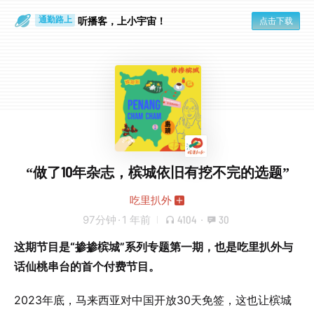
散步时
通勤路上
听播客，上小宇宙！
点击下载
“做了10年杂志，槟城依旧有挖不完的选题”
吃里扒外
97分钟
·
1 年前
4104
·
30
这期节目是“掺掺槟城”系列专题第一期，也是吃里扒外与
话仙桃串台的首个付费节目。
2023年底，马来西亚对中国开放30天免签，这也让槟城