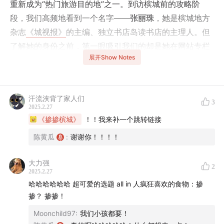
重新成为“热门旅游目的地”之一。到访槟城前的攻略阶
段，我们高频地看到一个名字——
张丽珠
，她是槟城地方
杂志
《城视报》
的主编、独立书店岛读书店的主理人。但
了解她的身份之前，第一眼吸引我们的却是她在网站专栏
展开Show Notes
的饮食文字——
“好久以前写过一篇叫“自杀式早餐”的文章，说的是将红艳
艳、油亮亮、香辣辣的咖哩面当早餐吃，解馋之余，也似
汗流浃背了家人们
3
2025.2.27
自杀……既然现实是血淋淋的，所以也要吃一碗血淋淋的
《掺掺槟城》
！！我来补一个跳转链接
咖哩面，借以警世。”
陈黄瓜
:
谢谢你！！！！
“自杀式早餐”简单5个字勾勒出槟城咖喱面的骨架，也成功
大力强
勾出馋虫，以至于真的在槟城见到丽珠时，它也成为了某
2
2025.2.27
种接头暗号。在丽珠精选的巴刹、书店、印度餐厅之后，
哈哈哈哈哈哈 超可爱的选题 all in 人疯狂喜欢的食物：掺
我们来到了她的工作室，以半日行程为线索展开对槟城饮
掺？ 掺掺！
食、招牌、书店、杂志、社区、融合各个方向的话题……
Moonchild97
:
我们小孩都要！
很巧，和“岛读”书店的读音相似，这次聊天对于初至槟城