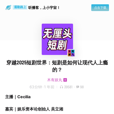
散步时
通勤路上
听播客，上小宇宙！
点击下载
穿越2025短剧世界：短剧是如何让现代人上瘾
的？
木有娱丸
63分钟
·
1 年前
39581
·
98
主播｜Cecilia
嘉宾｜娱乐资本论创始人 吴立湘