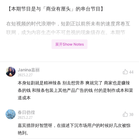
【本期节目是与「商业有厘头」的串台节目】
在短视频的时代浪潮中，短剧正以前所未有的速度席卷互
联网，成为内容生态中不可忽视的现象级存在。本期节
目，我们邀请到娱乐行业垂直媒体「娱乐资本论」的创始
展开Show Notes
人吴立湘，深度解构日充值破亿的短剧产业如何从土味投
流剧逆袭为现象级内容形态。横店日均300个剧组抢拍、
用户日均消费87分钟，这场席卷数亿网民的狂欢究竟指向
Janina嘉丽
44
何方？
2025.2.27
本身短剧就是精神辣条 别去想营养 爽就完了 商家也是赚辣
短剧用户画像是否存在认知误区？付费与免费模式谁更具
条的钱 和辣条包装上其他产品广告的钱 付的是制作成本和渠
道成本
备商业想象力？“龙王归来”式剧情为何能精准戳中人性爽
点？品牌定制短剧是流量密码还是伪命题？当免费模式逐
春日彷徨
30
步碾压付费模式，更多年轻用户涌入市场，这场行业巨变
2025.2.27
将催生哪些新物种？
嘉宾措辞好智慧呀，在描述下沉市场用户的时候好几次被惊
艳到。