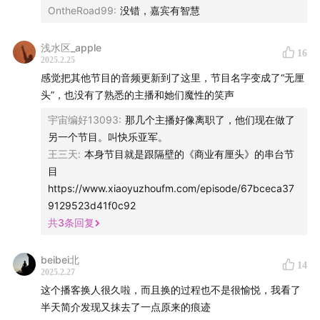
从《我在80年代当后妈》引爆下沉市场，到《好一个乖乖
OntheRoad99
:
没错，嘉宾有智慧
女》收割都市白领，我们试图在情绪算法与工业化生产之
间，寻找内容消费革命的底层逻辑。当黄金6秒注意力法
浅水区_apple
16
2025.2.25
则成为短剧行业铁律，这场数亿用户参与的狂欢终将留下
感觉把其他节目的音频更新到了这里，节目名字变成了“无厘
怎样的商业痕迹？也欢迎行业内的从业者、对本期内容感
头”，也没有了熟悉的主播和她们魔性的笑声
兴趣的听友们和我们一起交流，我们期待在评论区听见你
宇宙编好13093
:
那几个主播好像离职了，他们现在做了
的声音！
另一个节目。叫快乐亚军。
王三天
:
本身节目就是跟隔壁的《商业有厘头》的串台节
/ 时间轴 /
目
https://www.xiaoyuzhoufm.com/episode/67bceca37
01:25
行业爆发：从土味投流剧逆袭成现象级内容形态
9129523d41f0c92
共
3
条回复
03:16
竖屏革命：科技进步导致形态变化
11:26
短剧与传统剧集的叙事差异
beibei北
14
2025.2.27
这个播客换人很久啦，而且换的过程也不是很愉悦，我看了
16:06
短剧的进化：靠近传统剧集营销模式
半天简介发现又抹去了一点原来的痕迹