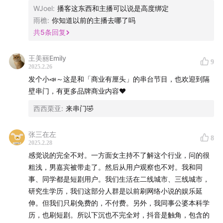
18:58
短剧春节档：真概念还是伪命题？
WJoel
:
播客这东西和主播可以说是高度绑定
雨檐
:
你知道以前的主播去哪了吗
27:29
盈利模式揭秘：短剧行业挣不挣钱以及怎么挣钱？
共
5
条回复
36:17
从短剧改名看监管力度变化
王美丽Emily
9
2025.2.26
39:26
风险与机遇并存的短剧出海
发个小📣～这是和「商业有厘头」的串台节目，也欢迎到隔
壁串门，有更多品牌商业内容❤️
46:50
品牌在短剧做植入时，需要想清楚什么？
西西栗亚
:
来串门🤣
55:27
2025年短剧行业趋势及品牌机会预测
张三在左
8
2025.2.28
/ 本期节目相关名词解释 /
感觉说的完全不对。一方面女主持不了解这个行业，问的很
粗浅，男嘉宾被带走了。然后从用户观察也不对。我和同
红果
事、同学都是短剧用户。我们生活在二线城市、三线城市，
研究生学历，我们这部分人群是以前刷网络小说的娱乐延
红果短剧是字节跳动旗下的免费短剧平台，主打海量短剧
伸。但我们只刷免费的，不付费。另外，我同事公婆本科学
资源和“看剧赚钱”模式。它通过个性化推荐为用户提供丰
历，也刷短剧。所以下沉也不完全对，抖音是触角，包含的