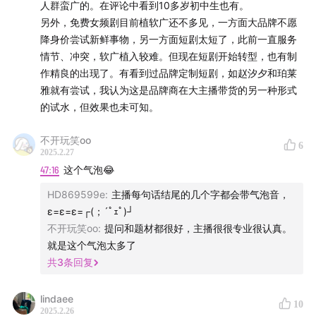
富多样的短剧内容，同时与众多影视机构合作，推出定制
人群蛮广的。在评论中看到10多岁初中生也有。
剧和版权剧。
另外，免费女频剧目前植软广还不多见，一方面大品牌不愿
降身价尝试新鲜事物，另一方面短剧太短了，此前一直服务
男频
情节、冲突，软广植入较难。但现在短剧开始转型，也有制
作精良的出现了。有看到过品牌定制短剧，如赵汐夕和珀莱
“男频”是指以男性为主要受众群体的内容类型。这类短剧
雅就有尝试，我认为这是品牌商在大主播带货的另一种形式
的试水，但效果也未可知。
通常围绕男性观众感兴趣的题材展开，如都市职场、武侠
仙侠、悬疑冒险、军事科幻等，强调情节的紧张刺激、主
不开玩笑oo
6
角的成长逆袭以及对男性观众的情感共鸣。其特点是节奏
2025.2.27
快、冲突强、主题鲜明，旨在满足男性观众对英雄主义、
47:16
这个气泡😂
权力争夺、智慧较量等元素的喜好。
HD869599e
:
主播每句话结尾的几个字都会带气泡音，
ε=ε=ε=┌(；´ﾟｪﾟ)┘
女频
不开玩笑oo
:
提问和题材都很好，主播很很专业很认真。
就是这个气泡太多了
“女频”是指以女性为主要受众群体的内容类型。这类短剧
共
3
条回复
通常围绕女性观众感兴趣的情感、生活和梦想展开，常见
的题材包括甜宠爱情、古装言情、职场励志、家庭生活
lindaee
10
2025.2.26