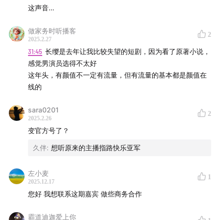
这声音…
做家务时听播客
2
2025.2.27
31:45
长缨是去年让我比较失望的短剧，因为看了原著小说，
感觉男演员选得不太好
这年头，有颜值不一定有流量，但有流量的基本都是颜值在
线的
sara0201
2
2025.2.26
变官方号了？
久伴
:
想听原来的主播指路快乐亚军
左小麦
1
2025.12.17
您好 我想联系这期嘉宾 做些商务合作
霸道迪迦爱上你