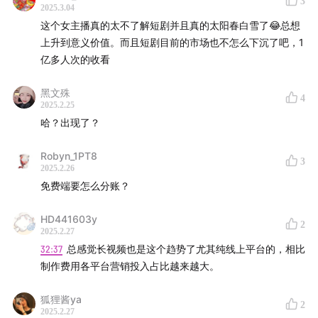
3
2025.3.04
这个女主播真的太不了解短剧并且真的太阳春白雪了😂总想
上升到意义价值。而且短剧目前的市场也不怎么下沉了吧，1
亿多人次的收看
黑文殊
4
2025.2.25
哈？出现了？
Robyn_1PT8
3
2025.2.26
免费端要怎么分账？
HD441603y
2
2025.2.27
32:37
总感觉长视频也是这个趋势了尤其纯线上平台的，相比
制作费用各平台营销投入占比越来越大。
狐狸酱ya
2
2025.2.27