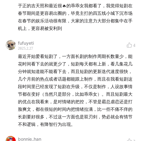
等。女频短剧的特点是情感细腻、情节温馨，注重人物的
于正的吉天照和最近很🔥的乖乖女我都看了，我觉得短剧在
情感发展和内心世界，强调浪漫、治愈和女性自我成长，
春节期间是更容易出圈的，毕竟主打的四五线小城下沉市场
旨在满足女性观众对美好爱情、理想生活和自我价值实现
在春节的娱乐活动很有限，大家的注意力大部分都集中在手
的向往。
机上，更容易被安利到
姜十七
fufuyeti
4
2025.2.27
知名短剧演员，因多部热门短剧如《夜班日记》《恶女的
最近开始爱看短剧了，一方面长剧的制作周期长数量少，能
花时间看下去的就更少了，短剧每天都有上新，看几集花几
告白》等走红，以甜宠、逆袭题材为主，作品播放量屡创
分钟就知道能不能看下去，而且短剧的更新迭代速度很快，
新高，是短剧领域的代表人物之一。
几个月前的热点或者话题都能跟上制作，而且在我看短剧这
段时间里已经发现了短剧在升级，不仅是制作，人设故事情
视觉：@茶茶
节都在变好（当然只是部分，比如乖乖女）。而且短剧最大
的优点在我看来，是对情绪的把控，不管是霸总虐恋还是打
更多节目相关内容，欢迎关注微博和微信公众号：娱乐资
脸爽文，都在很短的时间内把情绪拉满，比一些不痛不痒的
本论
长剧要好很多，不过这一方面也是双刃剑，势必就会有情节
不和逻辑，有降智行为出现。
bonnie_han