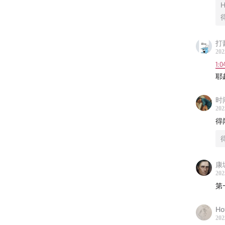
《莫格
《泄密
打
《莫斯
202
1:0
《如何
耶
《山鲁
时
202
-音乐-
得
The Rav
康
J.S. Ba
202
第
-制作-
Ho
剪辑：d
202