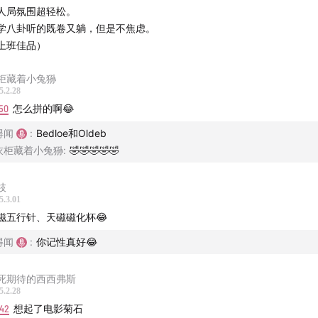
人局氛围超轻松。
里卡！坡的属灵世界观
学八卦听的既卷又躺，但是不焦虑。
上班佳品）
眠、死亡与上帝
柜藏着小兔狲
从侦探、科幻到恐怖，坡的“理性的缓慢思考”
5.2.28
50
怎么拼的啊😂
《莫斯肯漩涡沉浮记》《陷坑与钟摆》：世界的恶意隐喻
得闻
:
Bedloe和Oldeb
衣柜藏着小兔狲
:
🤣🤣🤣🤣🤣
风格戏仿与写作哲学
枝
5.3.01
磁五行针、天磁磁化杯😂
·坡传》
得闻
:
你记性真好😂
》
死期待的西西弗斯
5.2.28
·普法尔登月记》
:42
想起了电影菊石