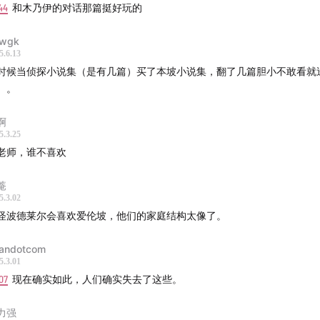
44
和木乃伊的对话那篇挺好玩的
：dewen
wgk
5.6.13
谢外援黄色闪电
时候当侦探小说集（是有几篇）买了本坡小说集，翻了几篇胆小不敢看就
。。
们-
啊
：假虚构
5.3.25
老师，谁不喜欢
我醒来在_科幻播客
菴
xxxdewen
5.3.02
怪波德莱尔会喜欢爱伦坡，他们的家庭结构太像了。
我醒来在|播客
andotcom
：
我醒来在AndIAwoke
5.3.01
07
现在确实如此，人们确实失去了这些。
力强