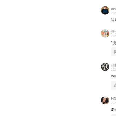
《气球
a
202
《致科
肖
《尤里
萧
202
《凹凸
“
《催眠
伯
《瓦尔
202
w
《埃洛
《莫诺
H
《陷坑
202
老