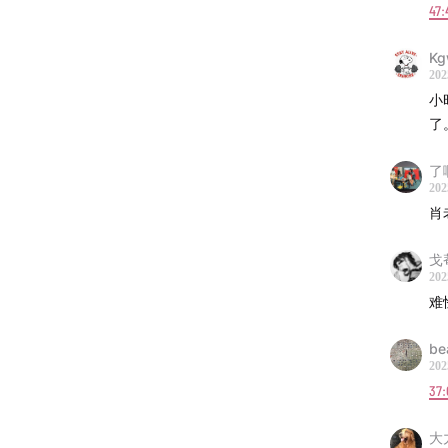
47:
节目封面
Kg
202
特别感
小
了
-联系我
了
公众号
202
肖
微博：
戈
朋友圈：
202
难
豆瓣：
be
小红书
202
37:
大