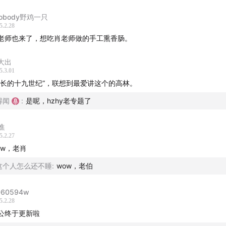
骗局》
nobody野鸡一只
5.2.28
学》
老师也来了，想吃肖老师做的手工熏香肠。
卡》
大出
5.3.01
山的故事》
漫长的十九世纪”，联想到最爱讲这个的高林。
得闻
:
是呢，hzhy老专题了
启示录》
樵
德马先生病例之真相》
5.2.27
ow，老肖
斯与沙米翁的对话》
这个人怎么还不睡
:
wow，老伯
斯与尤拉的对话》
D60594w
与钟摆》
5.2.28
公终于更新啦