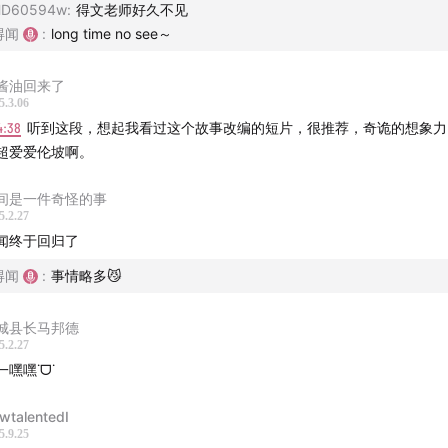
街谋杀案》
HD60594w
:
得文老师好久不见
得闻
:
long time no see～
的心》
酱油回来了
肯漩涡沉浮记》
5.3.06
4:38
听到这段，想起我看过这个故事改编的短片，很推荐，奇诡的想象力
写一篇布莱克伍德式的文章》
超爱爱伦坡啊。
佐德的第一千零二个故事》
间是一件奇怪的事
5.2.27
闻终于回归了
得闻
:
事情略多😼
en (feat. David Burt)
城县长马邦德
ch: Toccata and Fugue in D Minor, BWV 565: 1. Toccata
5.2.27
一嘿嘿˙ᗜ˙
wtalentedI
ewen
5.9.25