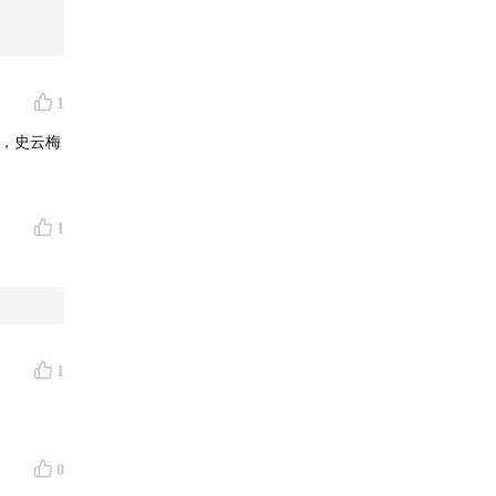
1
，史云梅
1
1
0