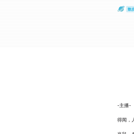
散
通
-主播-
得闻，