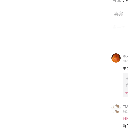
肖鼠，A
-嘉宾-
肖一之
-时间轴
03:08
坡
殊
202
07:58
里
爱
10:55
坡
20:28
坡
E
22:46
当
202
1:1
27:50
坡
听