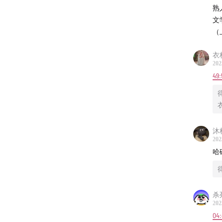
熟
36:27
尤
文
（
46:09
催
衣
01:00:01
202
49:
01:02:26
01:08:04
沐
-提及-
202
哈
《爱伦
《乌鸦
杀
202
《汉斯
04