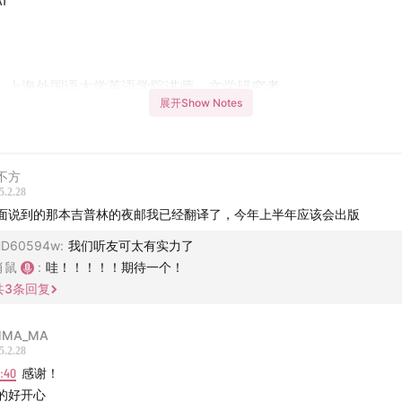
I
，上海外国语大学英语学院讲师、文学研究者
展开Show Notes
-
的贝壳科普书
不方
5.2.28
面说到的那本吉普林的夜邮我已经翻译了，今年上半年应该会出版
人，立传者
HD60594w
:
我们听友可太有实力了
的一生和巨变的19世纪
肖鼠
:
哇！！！！！期待一个！
共
3
条回复
作为科幻源头之一
MMA_MA
科学属于日常消遣之时
5.2.28
2:40
感谢！
的骗局恶作剧
的好开心