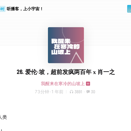
听播客，上小宇宙！
步时
勤路上
26. 爱伦·坡，超前发疯两百年 x 肖一之
我醒来在寒冷的山坡上
73分钟
·
1 年前
3691
·
30
人类