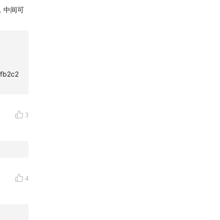
，中间可
fb2c2
3
4