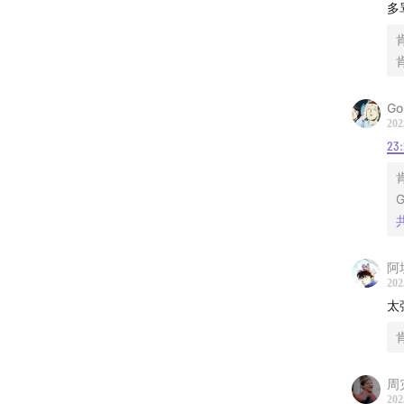
多
小明剑
电棍，
乔碧萝，昆
｜制作
Go
202
23
策划/
策划/
感谢收
阿
202
太
周
202