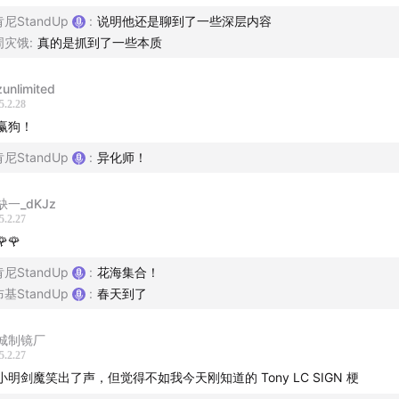
肯尼StandUp
:
说明他还是聊到了一些深层内容
周灾饿
:
真的是抓到了一些本质
zunlimited
5.2.28
赢狗！
肯尼StandUp
:
异化师！
缺一_dKJz
5.2.27
🌹🌹
肯尼StandUp
:
花海集合！
布基StandUp
:
春天到了
城制镜厂
5.2.27
小明剑魔笑出了声，但觉得不如我今天刚知道的 Tony LC SIGN 梗