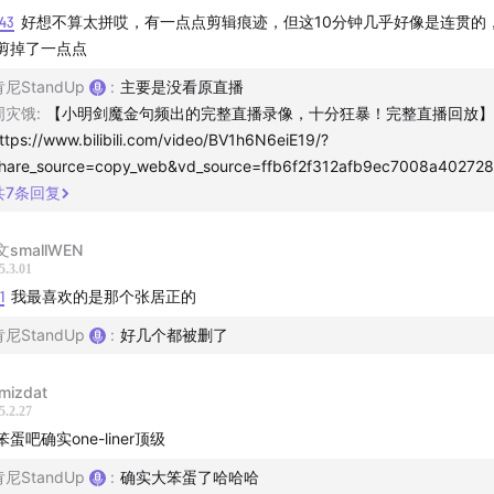
:43
好想不算太拼哎，有一点点剪辑痕迹，但这10分钟几乎好像是连贯的
剪掉了一点点
肯尼StandUp
:
主要是没看原直播
周灾饿
:
【小明剑魔金句频出的完整直播录像，十分狂暴！完整直播回放】
ttps://www.bilibili.com/video/BV1h6N6eiE19/?
hare_source=copy_web&vd_source=ffb6f2f312afb9ec7008a402728
共
7
条回复
smallWEN
5.3.01
1
我最喜欢的是那个张居正的
肯尼StandUp
:
好几个都被删了
mizdat
5.2.27
笨蛋吧确实one-liner顶级
肯尼StandUp
:
确实大笨蛋了哈哈哈