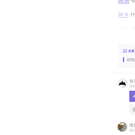
小
06:15
什
08:50
我
朋友们
10:30
投票
你给
12:33
O
16:25
什
肯
202
｜歌单
The H
｜相关
海
202