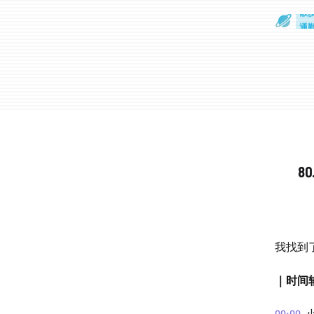
散
通
8
我找到
｜时间
00:00