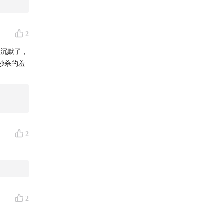
2
我沉默了，
秒杀的羞
2
2