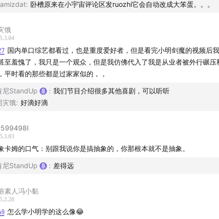
amizdat
:
卧槽原来在小宇宙评论区发ruozhi它会自动改成大笨蛋。。。
灾饿
5.3.04
27
国内单口综艺都看过，也是重度爱好者，但是看完小明剑魔的视频后
甚至羞愧了，我只是一个观众，但是我仿佛代入了我是从业者被外行碾压
，平时看的那些都是过家家似的，，
肯尼StandUp
:
我们节目介绍很多其他喜剧，可以听听
周灾饿
:
好滴好滴
599498l
5.3.03
象卡姆的口气：别跟我说你是搞抽象的，你那根本就不是抽象。
肯尼StandUp
:
差得远
俗素人冯小黏
5.2.28
49
怎么学小明学的这么像😂