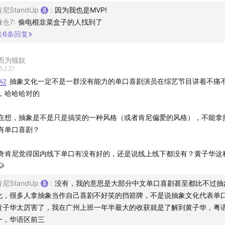
肯尼StandUp
:
因为我也是MVP!
镰仓7
:
偷电棍韭菜盒子的人找到了
共
6
条回复
而为猫奴
5.2.27
:42
抽象文化一定不是一群没有能力的单口喜剧演员在综艺节目讲着不痛
，哈哈哈对的
在想，抽象是不是只是搞笑的一种风格（或者肯尼偏爱的风格），不能拿
有单口喜剧？
奇肯尼觉得国内线下单口有没有好的，还是说线上线下都没有？黄子华这

肯尼StandUp
:
没有，我的意思是大部分中文单口喜剧甚至都比不过抽
化，很多人拿抽象当作自己喜剧不好笑的挡箭牌，不是说抽象文化代表单
黄子华太厉害了，我在广州上班一年半最大的收获就是了解到黄子华，粤
一，华语区前三