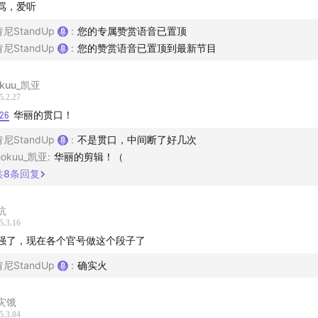
骂，爱听
魔，李赣，孙笑川，药水哥，丁真，王源，范小勤，良子，柯洁
山泥若，炫狗，东北雨姐，刀哥，虎哥，杀马特团长，刘建龙，
肯尼StandUp
:
您的专属赞赏语音已置顶
山龙哥，Andy Kaufman，Bill Hicks，Kendrick Lamar
肯尼StandUp
:
您的赞赏语音已置顶到最新节目
｜
kuu_凯亚
5.2.27
:26
华丽的贯口！
主播：肯尼
肯尼StandUp
:
不是贯口，中间断了好几次
剪辑/文案/宣发：肯尼、布基
Gokuu_凯亚
:
华丽的剪辑！（
共
8
条回复
听，欢迎在节目评论区畅所欲言。
坑
5.3.16
强了，现在各个官号做这个段子了
肯尼StandUp
:
确实火
灾饿
5.3.04