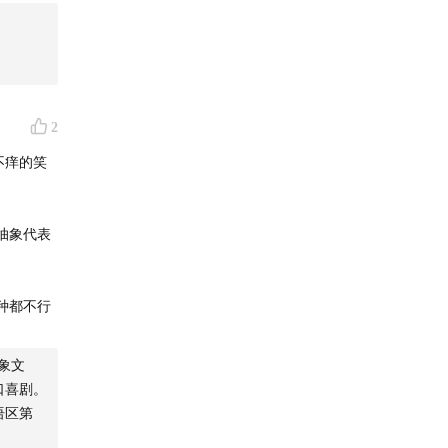
2
不痒的笑
抽象代表
种都不行
象文
口喜剧。
语区第