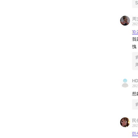
S
周
202
10:
我
愧
HD
202
想
民
202
01: