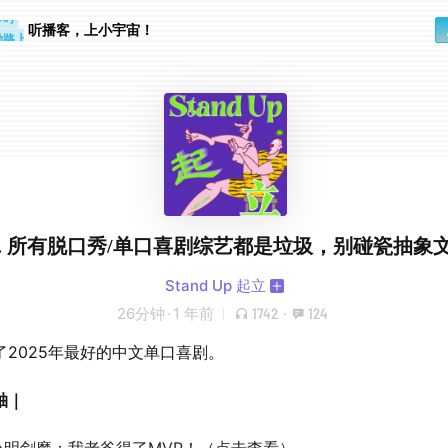
步时
勤路上
听播客，上小宇宙！
0. 所有脱口秀/单口喜剧综艺都是垃圾，别碰瓷抽象
Stand Up 起立
26分钟
·
1 年前
1742
·
124
了2025年最好的中文单口喜剧。
轴｜