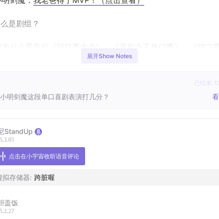
明剑魔：
我老爸得了MVP！（点击查看）
么是剧组？
为什么看不起《脱口秀大会》，《喜剧之王单口季》，《脱口秀
展开Show Notes
》？
张角：黄巾起义失败怎么不找找自己问题（点击查看）
已结束
1
小明剑魔这段单口喜剧表演打几分？
看
ne Liner你也比不过啊？？！！
么是抽象文化？优缺点是什么？
尼StandUp
5.3.05
｜
点击在小宇宙收听语音评论
orrors - Hologram，新专辑3月21号发布
虚拟存储器
:
跨脏喔
人物&概念｜
胆盖饭
5.2.27