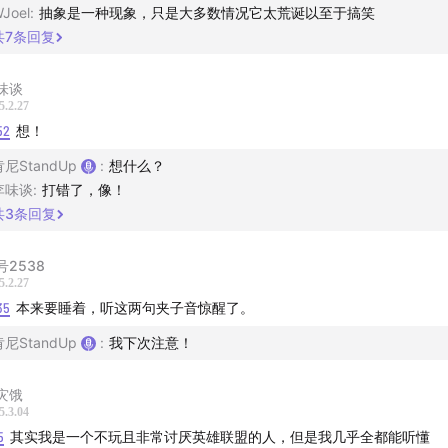
Joel
:
抽象是一种现象，只是大多数情况它太荒诞以至于搞笑
共
7
条回复
味谈
5.2.27
52
想！
肯尼StandUp
:
想什么？
李味谈
:
打错了，像！
共
3
条回复
号2538
5.2.27
35
本来要睡着，听这两句夹子音惊醒了。
肯尼StandUp
:
我下次注意！
灾饿
5.3.04
5
其实我是一个不玩且非常讨厌英雄联盟的人，但是我几乎全都能听懂