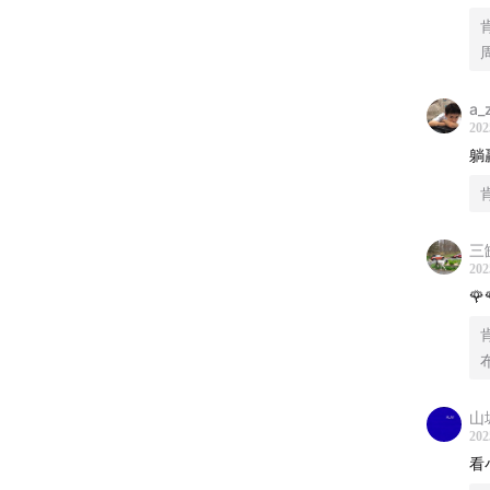
a_
202
躺
三
202
🌹
山
202
看