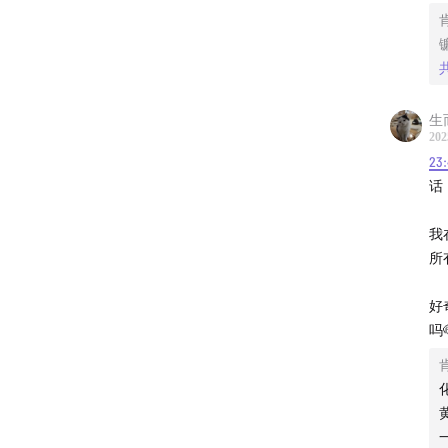
生
202
23
话
我
所
好
吗