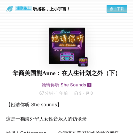
散步时
通勤路上
听播客，上小宇宙！
点击下载
华裔美国熊Anne：在人生计划之外（下）
她请你听 She Sounds
67分钟
·
1 年前
9
·
0
【她请你听 She sounds】
这是一档海外华人女性音乐人的访谈录