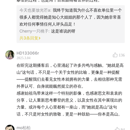
22:39
存在危机，是一种城市病
今天也要放光芒a
:
我终于知道我为什么不喜欢单位里一个
很多人都觉得她是知心大姐姐的那个人了，因为她非常喜
30:38
在山里，一键恢复出厂设置
欢对任何事情任何人评头品足！
Cherry一只桃子
:
这是谁说的呀
35:01
大自然的威力超乎想象
共
3
条回复
38:06
重生之我在西安爬华山
HD133066r
136
2025.3.04
39:58
高山教她的第一堂课
在听完这期播客后，心里涌起了许多共鸣与感触。“她就是高
山”这句话，不只是一个关于女性的比喻，更像是一种提醒
🎵本期BGM
——提醒我们去看见女性本就拥有的力量，去相信那种无需
外界认可、自身就能巍然挺立的存在。
VItava-Bedřich Smetana,Daniel Wiesner,Petr
感谢始祖鸟带来这样一个特别的影像，也感谢思文和袁袁的
Jiříkovský
分享，让人重新思考攀登的意义，以及女性在其中展现出的
力量。或许每个人心里都有一座山，而“她就是高山”这句
🎙️
话，不只是对女性的致敬，更是一种鼓励——你本是高山。
本期节目由始祖鸟赞助播出
mo柏柏
94