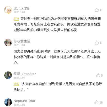
北北_kfDB
11
2025.3.04
11:14
曾经有一段时间我以为示弱能更容易得到别人的信任和
乐意帮助，可是实际上在尝到甜头一两次在潜意识便开始逐
渐模糊自己的力量直到失去掌握自我的感觉
芯芯爱生活
11
2025.3.04
因为当你身处高山的时候，就像前几天戴锦华老师真诚，无
私分享的那样--你能第一时间有背起自己的勇气，底气和信
心。
星星_LittleStar
9
2025.3.07
17:17
“人为什么在自然中感到舒服？是因为大自然从不对你评
头论足。”
Neptune1988
10
2025.3.04