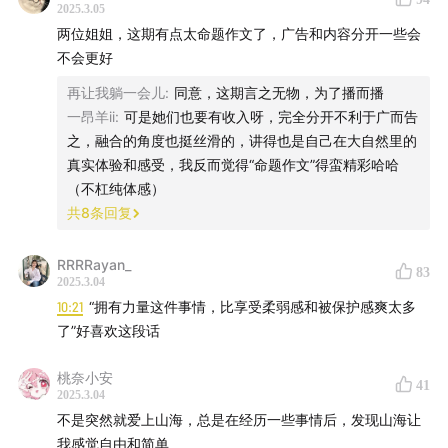
2025.3.05
关于始祖鸟拍摄的《高山教她的第一堂课》、杨小华纪录
两位姐姐，这期有点太命题作文了，广告和内容分开一些会
不会更好
片、以及木屋对谈的完整版内容，欢迎到始祖鸟官方账号
查看。
再让我躺一会儿
:
同意，这期言之无物，为了播而播
一昂羊ii
:
可是她们也要有收入呀，完全分开不利于广而告
想知道更多关于始祖鸟的信息，
也欢迎到始祖鸟小程序查
之，融合的角度也挺丝滑的，讲得也是自己在大自然里的
看。
真实体验和感受，我反而觉得“命题作文”得蛮精彩哈哈
（不杠纯体感）
👧
在哪里还可以看到主播
共
8
条回复
思文：
RRRRayan_
83
2025.3.04
小红书：思文文文
10:21
“拥有力量这件事情，比享受柔弱感和被保护感爽太多
了”好喜欢这段话
微博：思文文文
桃奈小安
41
2025.3.04
公众号：思文文文
不是突然就爱上山海，总是在经历一些事情后，发现山海让
我感觉自由和简单