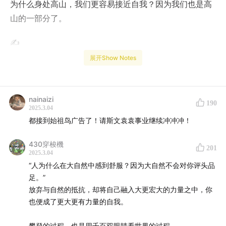
为什么身处高山，我们更容易接近自我？因为我们也是高
山的一部分了。
✍️
展开Show Notes
Show Notes：
01:19
攀登，一项无意义但意义丰富的运动
nainaizi
190
2025.3.04
05:13
有的庙建在山上，是一种筛选
都接到始祖鸟广告了！请斯文袁袁事业继续冲冲冲！
07:31
有时候我们会忘记自己本身拥有力量
430穿梭機
201
2025.3.04
11:21
臣服，让我感到自由
“人为什么在大自然中感到舒服？因为大自然不会对你评头品
足。”
17:07
大自然从不评头论足
放弃与自然的抵抗，却将自己融入大更宏大的力量之中，你
也便成了更大更有力量的自我。
19:24
面对高山，有什么好尴尬的
攀登的过程，也是用千百双眼睛看世界的过程。