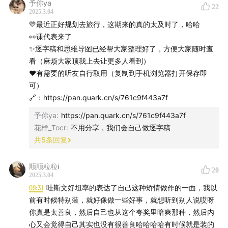
予你ya
22
2025.3.04
💛最近正好规划去旅行，这期来的真的太及时了，哈哈
👀课代表来了
✨逐字稿和思维导图已经帮大家整理好了，方便大家随时查
看（麻烦大家顶我上去让更多人看到）
❤️有需要的听友自行取用（复制到手机浏览器打开保存即
可）
🔗：https://pan.quark.cn/s/761c9f443a7f
予你ya
:
https://pan.quark.cn/s/761c9f443a7f
花样_Tocr
:
不用分享，我们会自己做逐字稿
共
5
条回复
顺顺粒粒i
20
2025.3.04
09:31
哇斯文好坦率的表达了自己这种矫情做作的一面，我以
前有时候特别装，就好像做一些好事，就想听到别人说哎呀
你真是太善良，然后自己也从这个夸奖里暗爽那种，然后内
心又会觉得自己其实也没有很善良哈哈哈哈有时候就是装的