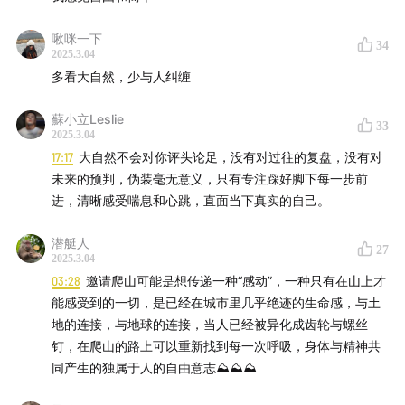
袁袁：
啾咪一下
小红书：lemon袁袁
34
2025.3.04
多看大自然，少与人纠缠
公众号：思文和败类
蘇小立Leslie
33
想进听友群的朋友可添加微信：siwenbailei2026（备注
2025.3.04
17:17
大自然不会对你评头论足，没有对过往的复盘，没有对
思文进群）
未来的预判，伪装毫无意义，只有专注踩好脚下每一步前
进，清晰感受喘息和心跳，直面当下真实的自己。
📻
本节目收听方式：
潜艇人
目前《思文，败类》在：
27
2025.3.04
03:28
邀请爬山可能是想传递一种“感动”，一种只有在山上才
苹果播客｜ 小宇宙｜QQ音乐｜网易云音乐｜喜马拉雅｜
能感受到的一切，是已经在城市里几乎绝迹的生命感，与土
Spotify
地的连接，与地球的连接，当人已经被异化成齿轮与螺丝
钉，在爬山的路上可以重新找到每一次呼吸，身体与精神共
都可以收听啦
同产生的独属于人的自由意志⛰️⛰️⛰️