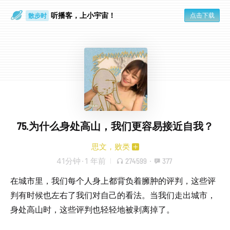
听播客，上小宇宙！
点击下载
散步时
通勤路上
75.为什么身处高山，我们更容易接近自我？
思文，败类
41分钟
·
1 年前
274599
·
377
在城市里，我们每个人身上都背负着臃肿的评判，这些评
判有时候也左右了我们对自己的看法。当我们走出城市，
身处高山时，这些评判也轻轻地被剥离掉了。