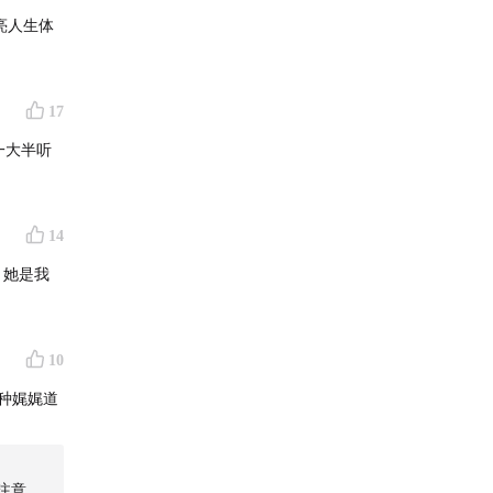
亮人生体
17
一大半听
14
，她是我
10
种娓娓道
注意，