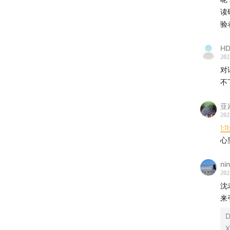
读
验
HD
202
对
不
亚
202
1:1
心
nin
202
沈
来
D
X