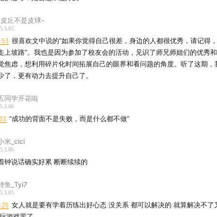
荞麦疯长》是钟楚曦的一个转折点？
是皮丘不是皮球-
好东西》之后，钟楚曦还会有迷茫的时刻吗？
5.3.05
8:53
很喜欢文中说的“如果你觉得自己很差，身边的人都很优秀，请记得
聊聊《好东西》里的台词：“搞砸了又怎样？”
走上坡路”。我也是因为参加了校友会的活动，见识了师兄师姐们的优秀
觉焦虑，想利用碎片化时间拓展自己的眼界和看问题的角度。听了这期，
希望新的一年有什么新的历练？
少了，更有动力去提升自己了。
再聊聊“没关系，每一步都值得”
五同学开花啦
5.3.06
:33
“成功的背面不是失败，而是什么都不做”
米_cici
5.3.06
着钟说话确实好累 断断续续的
鱼_Tyi7
5.3.05
8:25
女人就是要有学着历练出好心态 没关系 都可以解决的 就算解决不了
 玩游戏罢了