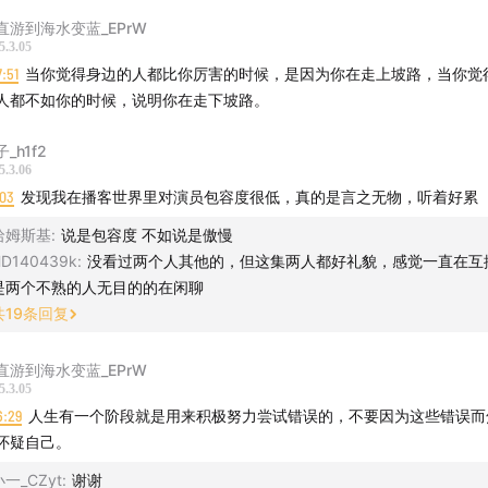
直游到海水变蓝_EPrW
5.3.05
7:51
当你觉得身边的人都比你厉害的时候，是因为你在走上坡路，当你觉
人都不如你的时候，说明你在走下坡路。
_h1f2
5.3.06
:03
发现我在播客世界里对演员包容度很低，真的是言之无物，听着好累
哈姆斯基
:
说是包容度 不如说是傲慢
D140439k
:
没看过两个人其他的，但这集两人都好礼貌，感觉一直在互
是两个不熟的人无目的的在闲聊
共
19
条回复
直游到海水变蓝_EPrW
5.3.05
6:29
人生有一个阶段就是用来积极努力尝试错误的，不要因为这些错误而
怀疑自己。
小一_CZyt
:
谢谢