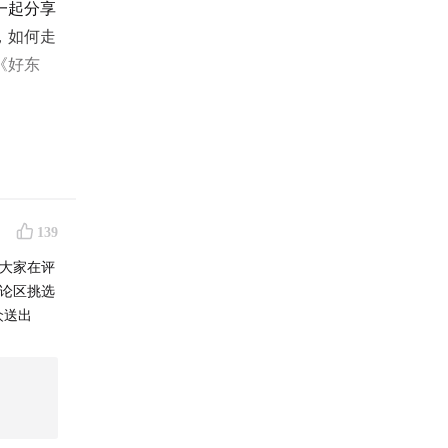
一起分享
，如何走
《好东
”。
139
大家在评
评论区挑选
众送出