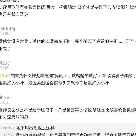
研读博期间有在狠命历练 每天一杯毒鸡汤 日子还是要过下去 毕竟我的漂
者只有我自己🥳
95998j
5.3.06
话感觉没有营养，整体的谈话都在闲聊，完全偏离了标题的主题……听了
下去了
麻团子
5.3.05
1:05
不知道为什么被楚曦这句“摔倒了，就爬起来就好了呀”说得鼻子酸酸
里最好的小叶，最温柔温暖会摸你头安慰你你是最好的小叶
iniko
5.3.11
老师表达欲是不是过于旺盛了，总是抢嘉宾的话说😂还是比较喜欢鲁豫那
引人深思的问题
enemo
:
她平时出现也是这样
_QTYZ
:
我也有这种感觉，但是要区别于记者和老师吧。记者习惯于不被