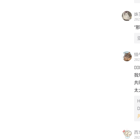
姝
202
“
猫
202

我
共
太
H
D
期待大
经历在
得礼盒
西
202