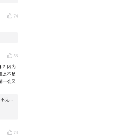
74
53
嘛？ 因为
道是不是
清一会又
听不见…
代表性的
欧莱雅值
74