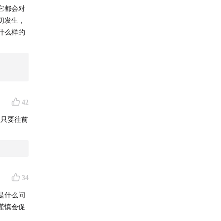
它都会对
切发生，
什么样的
42
，只要往前
34
是什么问
谨慎会促