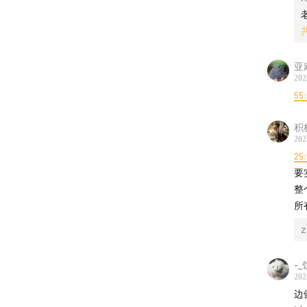
亚
202
55:
积
202
25:
要
整
所
z
-_
202
边