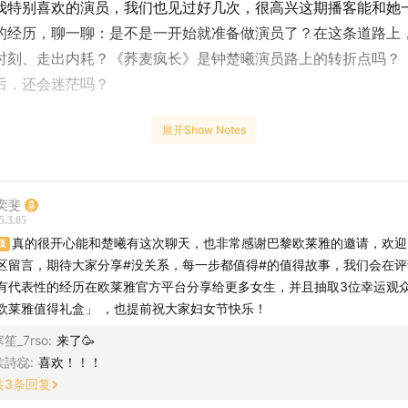
我特别喜欢的演员，我们也见过好几次，很高兴这期播客能和她
的经历，聊一聊：是不是一开始就准备做演员了？在这条道路上
时刻、走出内耗？《荞麦疯长》是钟楚曦演员路上的转折点吗？
后，还会迷茫吗？
同时分享我自己的经历。
展开Show Notes
期播客能给你启发，你也能跟自己说一声“没关系，每一步都值得
奕斐
5.3.05
真的很开心能和楚曦有这次聊天，也非常感谢巴黎欧莱雅的邀请，欢迎
顶
区留言，期待大家分享#没关系，每一步都值得#的值得故事，我们会在
有代表性的经历在欧莱雅官方平台分享给更多女生，并且抽取3位幸运观
欧莱雅值得礼盒」 ，也提前祝大家妇女节快乐！
笙_7rso
:
来了🥳
矦詩惢
:
喜欢！！！
共
3
条回复