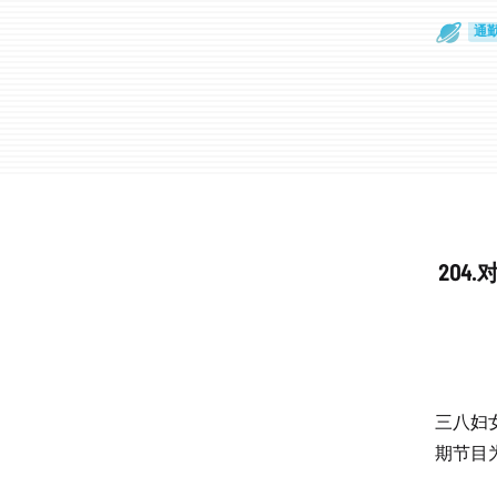
通
眼
20
三八妇
期节目