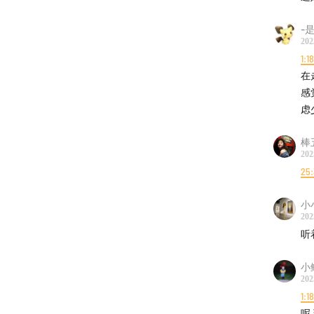
39:33
《
-
53:40
《
202
1:1
01:02:53
在
感
01:12:33
虑
01:15:25
棒
202
25
小小
202
听
小鲤
202
1:1
呢