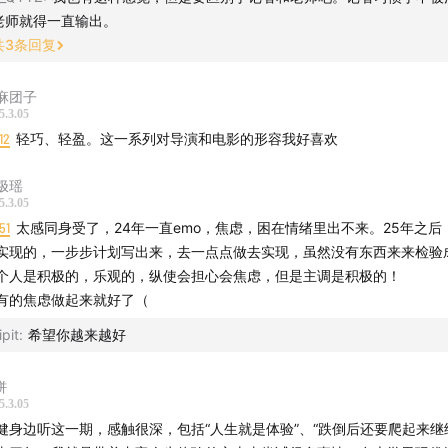
老师就得一直输出。
共
3
条回复
麻团子
5.3.05
12
轻巧、轻盈。这一系列对导演和电影的形容我好喜欢
极瑶
5.3.05
51
太感同身受了，24年一直emo，焦虑，困在情绪里出不来。25年之后
实现的，一步步计划写出来，去一点点做去实现，虽然没有东西来来检验
个人是积极的，乐观的，纵使会担心会焦虑，但是主调是积极的！
有的焦虑做起来就好了（
ipit
:
希望你越来越好
饼
5.3.05
健身边听这一期，感触很深，包括“人生就是体验”、“跌倒后还要爬起来继