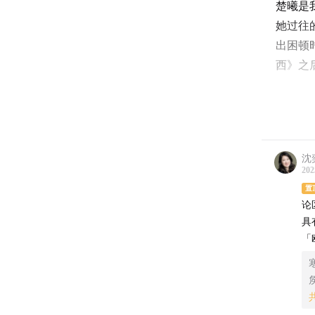
楚曦是
她过往
出困顿
西》之
我也会
希望这
沈
202
置
论
具
「
寒