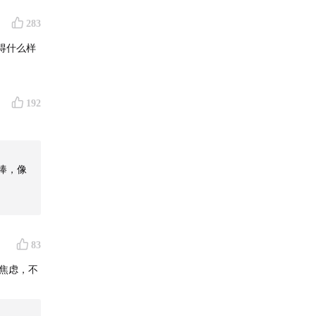
283
得什么样
192
捧，像
83
焦虑，不