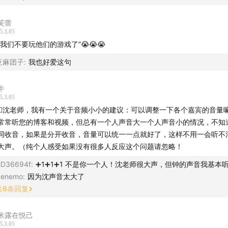
芙蕾
5.3.05
那我们不要玩他们的游戏了”😭😭😭
亚麻团子
:
我也好爱这句
牛
5.3.05
🏻‍♀️沈老师，我有一个关于音频小小的建议：可以调整一下各个嘉宾的音量
常常听您的博客和视频，但总有一个人声音大一个人声音小的情况，不知
同收音，如果是分开收音，音量可以统一一点就好了，这样不用一会听不
大声。（纯个人感受如果没有很多人反应这个问题请忽略！
D36694f
:
➕1➕1➕1 不是你一个人！沈老师很大声，但钟的声音我基本
enemo
:
因为沈声音太大了
家在评论区留言分享自己的值得故事，我们会在评论区挑选具有
共
6
条回复
欧莱雅官方平台分享给更多女生，并且抽取3位幸运观众送出「
」 。
米露在悦己
5.3.05