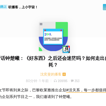
听播客，上小宇宙！
勤路上
睛好累
4.对话钟楚曦：《好东西》之后还会迷茫吗？如何走出
耗？
沈奕斐的播客
80分钟
·
1 年前
209195
·
353
女节即将到来之际，巴黎欧莱雅推出企划
#没关系，每一步都值得
为企划系列节目之一，我们邀请到了钟楚曦。