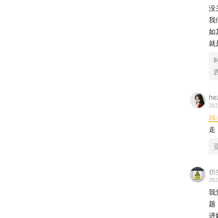
没
【本期
我
如
01:28
欢
就
07:00
如
11:18
钟
hez
18:05
我
202
35
23:46
如
走
26:40
如
仿
33:44
钟
202
我
37:23
我
题
进