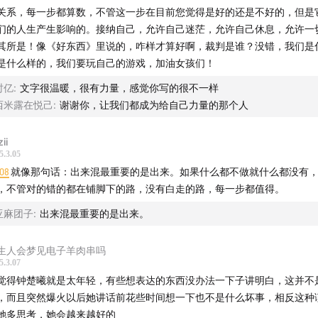
关系，每一步都算数，不管这一步在目前您觉得是好的还是不好的，但是
内容】
们的人生产生影响的。接纳自己，允许自己迷茫，允许自己休息，允许一
其所是！像《好东西》里说的，咋样才算好啊，裁判是谁？没错，我们是
迎钟楚曦！
是什么样的，我们要玩自己的游戏，加油女孩们！
何看待“没关系，每一步都值得”？
时亿
:
文字很温暖，很有力量，感觉你写的很不一样
西米露在悦己
:
谢谢你，让我们都成为给自己力量的那个人
楚曦一开始就准备做演员吗？
ii
在学习社会学路上的经历
5.3.05
:08
就像那句话：出来混最重要的是出来。如果什么都不做就什么都没有
何走出内耗
，不管对的错的都在铺脚下的路，没有白走的路，每一步都值得。
亚麻团子
:
出来混最重要的是出来。
何找回“自我”
生人会梦见电子羊肉串吗
楚曦演员之路
5.3.07
觉得钟楚曦就是太年轻，有些想表达的东西没办法一下子讲明白，这并不
上节目的经历
，而且突然爆火以后她讲话前花些时间想一下也不是什么坏事，相反这种
她多思考，她会越来越好的