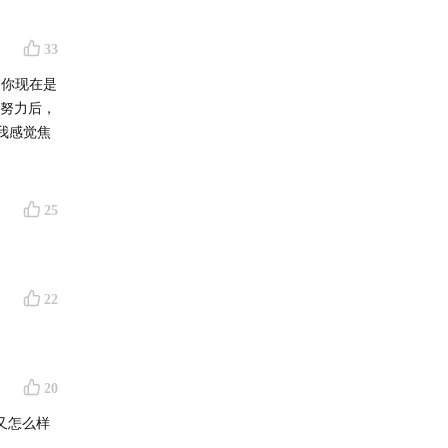
33
，你现在是
和努力后，
我感觉焦
25
22
20
又怎么样