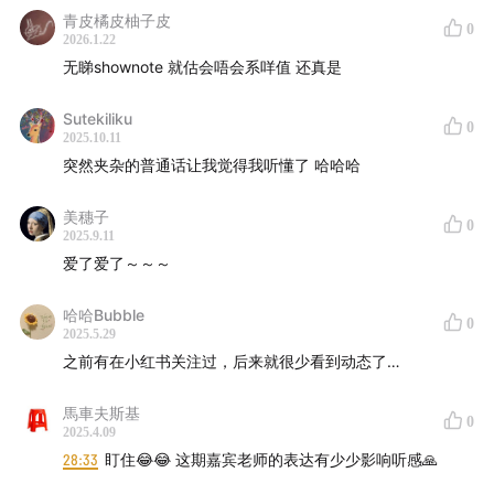
青皮橘皮柚子皮
0
加听友群 | whynotvinyl
2026.1.22
无睇shownote 就估会唔会系咩值 还真是
【小房间周边速递】
Sutekiliku
0
2025.10.11
小房间的周边已经上线售卖啦！线下店也全部在售咯！
突然夹杂的普通话让我觉得我听懂了 哈哈哈
*手工包装未能完美，收到的朋友们也可以给 Zenbi 点反
美穗子
馈意见呀！
0
2025.9.11
爱了爱了～～～
哈哈Bubble
0
2025.5.29
之前有在小红书关注过，后来就很少看到动态了…
馬車夫斯基
0
2025.4.09
28:33
盯住😂😂 这期嘉宾老师的表达有少少影响听感🙏