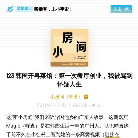
散步时
通勤路上
听播客，上小宇宙！
点击下载
123 韩国开粤菜馆：第一次餐厅创业，我被骂到
怀疑人生
小房间（粤语）
72分钟
·
1 年前
5882
·
37
这期“小房间”我们来听异国他乡的广东人故事，这期嘉宾
Magic（咩直）是在韩国生活十年的广州人。认识咩直缘
于前不久在小红书上看到她的一条高赞视频（
链接在