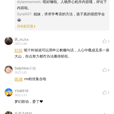
dylanmonnom
:
唔好噉啦。人啲畀心机作内容嘎，评论下
内容啦。
Syra007
:
姐妹，求求学粤语的方法，孩子真的很想学会
😭
共
6
条回复
飒_mJxx
3
2025.3.08
餐饮创业本就不是一门简单的课题，对于餐饮经验为 0 的
57:02
呢个时候就可以用申公豹嗰句话，人心中嘅成见系一座
大山，你点努力都冇办法搬得郁佢。
新手更是重重挑战。实话说在和咩直聊天之前其实想不懂
为什么她会有如此勇气在粤菜并不盛行的异国他乡如此地
Selphine小虫
4
兵行险着，然而这次的对话让我感受到她那股单纯的闯
2025.3.05
劲。既是为了那一口家乡味，更是不停挑战自我的无畏之
05:08
rm粉丝集合啦
心。
Yin8616
2
2025.3.13
当然这个也并非一个打满鸡血的励志故事。自 2022.5.20
梦幻联动，爱了❤️
餐厅开业，餐厅先后经历四任主厨，伴随着争议不断的负
面评价，直到两年租约到期后，这家名为“老广食饭”的粤
生而为猫奴