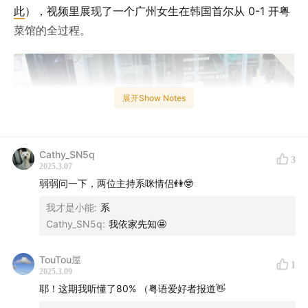
此
），视频里展现了一个广州女生在韩国首尔从 0-1 开粤
菜馆的全过程。
展开Show Notes
Cathy_SN5q
3
2025.3.07
弱弱问一下，两位主持系咪情侣👫🤓
我才是小能
:
系
Cathy_SN5q
:
我依家先知🤩
TouTou屋
1
2025.3.09
耶！这期我听懂了80% （粤语爱好者报道👋