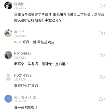
蘇麗珍
0
2025.4.05
1、“可以同我讲粤语”胸针：
我在听粤语播客学粤语 听主包用粤语讲自己学韩语，然后我
shop90986035.m.youzan.com
用汉语拼音给朋友打字激动分享….
薯土豆
0
2025.3.15
14:28
吓我一跳 即刻起鸡皮
HD10463z
0
2025.3.13
磨耳朵，学粤语，能听懂一点啦耶！
HD214389l
0
2025.3.09
2、“小房间”冰箱贴：
shop90986035.m.youzan.com
嘉宾好似江律师
读万卷-行万里
0
2025.3.08
每一步都算数！