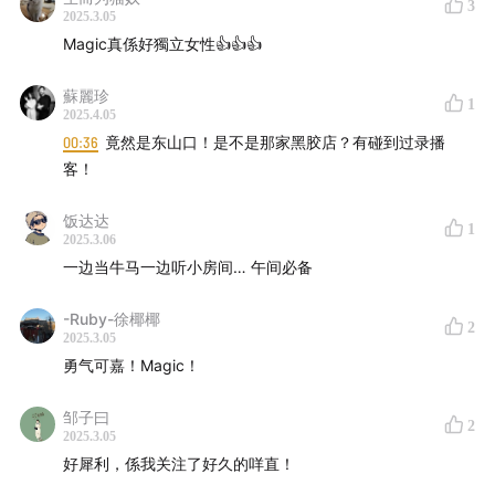
3
2025.3.05
菜馆选择和食客告别。这两年间，咩直承受了很多的压
Magic真係好獨立女性👍👍👍
力，但她说这是一段很精彩的经历。
蘇麗珍
* 嘉宾：
Magic 咩直（小红书：
我叫咩直
）
1
2025.4.05
00:36
竟然是东山口！是不是那家黑胶店？有碰到过录播
* 主持：
Trace、Zenbi
客！
* 制作名单
饭达达
1
2025.3.06
录音制作 | Trace
一边当牛马一边听小房间… 午间必备
声音编辑 | Trace
-Ruby-徐椰椰
2
2025.3.05
勇气可嘉！Magic！
文字编辑 | Trace
邹子曰
运营管理 | Zenbi、Trace
2
2025.3.05
好犀利，係我关注了好久的咩直！
联系方式 |
191962929@qq.com