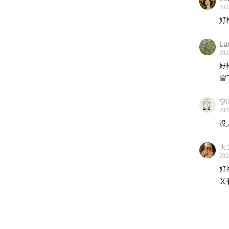
202
好
L
202
好
習🙋
亨
202
没
大
202
好
又