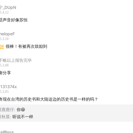
宁_DUpN
5.4.12
话声音好像苏恒
nelopeF
5.3.10
:08
很棒！有被再次鼓励到
下略以上报告完毕
5.3.08
谢分享
131374x
5.3.05
奇现在台湾的历史书和大陆这边的历史书是一样的吗？
阿鹿鹿仔
:
你😆
董秋晨
:
听说不一样
ellllaya