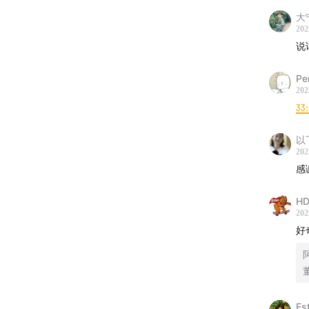
大
202
说
Pe
202
33
以
202
感
HD
202
好
Est