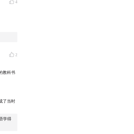
4
2
的教科书
成了当时
语学得