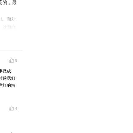
受的，最
i。面对
，这群年
9
事做成
时候我们
烂打的精
4