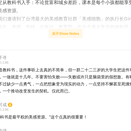
定从教科书入手：不论贫富和城乡差距，课本是每个小孩都能享
美感资源。
我们邀请到了台湾最大的美感教育社群「美感细胞」的执行长Gin
家长、老师、学校、出版社、教育部，在这个庞大复杂的体制里
展开Show Notes
终相信改变世界的可能。
间线
千寻
什么要改造教科书？
5.3.06
造教科书，这件事听上去真的不简单，但一群二十二三岁的大学生把这件
学生被现实打脸！为什么撼动「体制」是件难事？
，一做就是十几年。不要害怕失败——失败或许只是脑袋里的假想敌。有
多元」这件事，是过去教育中没有呈现出来的
不过缺少一点勇气，一点把想象变为现实的动力，一点坚持不懈甚至死缠
学生其实什么都懂
，一个推动改变发生的契机。仅此而已。
规则开始松绑
们终于理解了那些体制内大人
可成
5.3.06
谓学习，就是让一个人成为真正独立的个体
教科书是最平权的美感资源。”这个点真的很重要！
对放晴早安的听众说……
力强