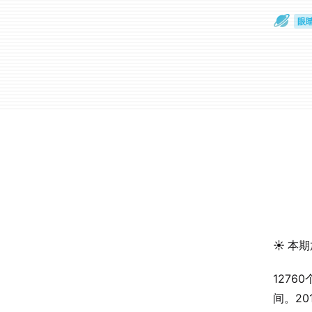
眼
一
☀️ 本
127
间。2