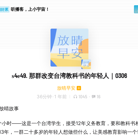
听播客，上小宇宙！
睛好累
个人
s4e49. 那群改变台湾教科书的年轻人｜0306
放晴早安
36分钟
·
1 年前
1045
·
16
期放晴故事
60个小时——这是一个台湾学生，接受12年义务教育，要和教科书
013年，一群二十多岁的年轻人想做些什么，让美感教育影响一个