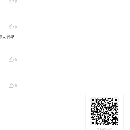
0
0
輕人們學
0
0
微信扫一扫