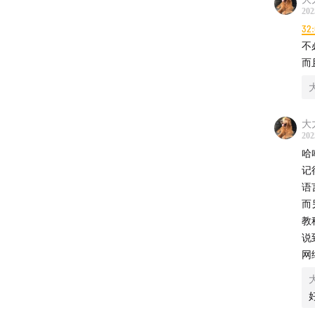
202
32:
不
而
大
202
哈
记
语
而
教
说
网