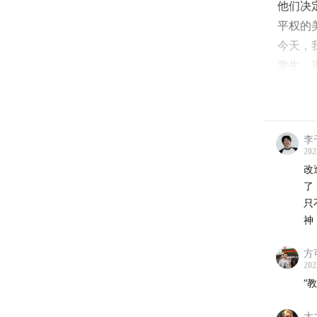
他们决
平权的
今天，
学生、
轻人始
☀️ 时
李
03:15
为
202
改
06:41
大
了
15:40
「
只
17:26
小
神
21:11
当
23:11
我
方
202
28:33
所
“
31:38
想
大