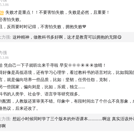
5.3.06
09
失败才是重点！！不要害怕失败，失败是必然，且重要！
必害怕失败。
且，反而要时时记得，不害怕失败，拥抱失败💙
大力强
:
这种精神，做教科书多好啊，这才是教育可以拥抱的无限😋
力强
5.3.06
哈 凭自己一下子就听出来千寻啦 早安🌞🌞🌞☀☀☀放晴！
得好像是高低语境，还有学习心理学，看过教科书的语言对比，比如我国
言，就是偏向培养一些品质，比如：坚韧，任劳任怨，克制，
另一些国家，偏向则是，比如，乐观，独立……
科书的人类学、社会学、语言学等研究很多。
到配图，人教版还算审美不错。印象中，有段时间出了个什么不良形象，
络热议，后来还改了。
大力强
:
想起小时候同时学了三个版本的外语课本…………啊这 真实活该外
好啊