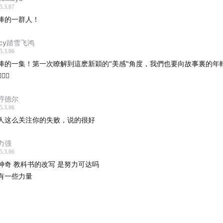
5.3.07
棒的一群人！
ucy踏雪飞鸿
5.3.06
棒的一集！第一次瞭解到這麽新穎的"美感"角度，我們也要向故事裏的年
‍♀️
哼德尔
5.3.06
人这么关注你的失败，说的很好
力强
5.3.06
神奇 教科书的改写 是努力可达吗
有一些力量