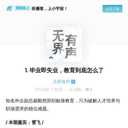
散步时
通勤路上
听播客，上小宇宙！
点击下载
1. 毕业即失业，教育到底怎么了
无界有声
57分钟
·
1 年前
1335
·
8
知名外企副总裁毅然辞职献身教育，只为破解人才培养与
职场需求的错位难题。
/ 本期嘉宾：雪飞 /