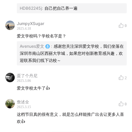
HD862245j
:
自己把自己养一遍
00:00
雪飞老师：从知名外企到国际学校，
教育初心不变
JumpyXSugar
0
04:08
2025.4.18
企业需求与人才培养
脱节错位
，到底是谁的错？
爱文学校吗？学校名字是？
10:02
转行的契机：支教经历引发对
教育现状反思
Avenues爱文
:
感谢您关注深圳爱文学校，我们坐落在
深圳市南山区西丽大学城，如果您对创新教育感兴趣，欢
28:19
青春期孩子的
自我同一性
，应该是家长需要关注的重
迎联系我们线下访校～
点
蛋了个丹尼
2
32:22
从孩子的兴趣爱好出发，支持并帮助TA找到终其一
2025.3.06
生
热爱的领域
爱文学校太牛了👍
詹述全
38:39
合作优于竞争
，职场从来不是一个人的战场
0
2025.3.15
这档节目真的很有意义，就是怎么样能推广出去让更多人喜
53:58
给家长的小建议：
关注自身与伴侣
，为孩子营造健
欢👍
康环境