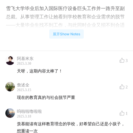
雪飞大学毕业后加入国际医疗设备巨头工作并一路升至副
总裁。从事管理工作让她看到学校教育和企业需求的脱节
——大量毕业生找不到工作，与此同时企业又招不到合适
的人。雪飞毅然辞职，踏上教育之路，将多年来对企业需
展开Show Notes
求的深刻洞察融入课堂，探索未来人才的培养之道。
教育无界、思想有声，我们邀请身处创新教育一线的实践
阿基米东
3
者，分享他们的洞察与思考。
2025.3.30
天呀，这期内容太棒了！
「无界有声」由
深圳爱文学校
出品。如果您也对创新教育
詹述全
感兴趣，欢迎报名参加「爱文校园开放日」和「爱文公开
2
2025.3.15
教育论坛」，我们在线下面对面直接交流。报名请在微信
现在的教育真的与社会脱节严重
搜索公众号「Avenues爱文」。
呜啦啦噜啦啦
1
2025.3.18
羡慕能读有这样教育理念的学校，好希望自己还是小孩子，
想重读一次
/ 本期节目Highlights /