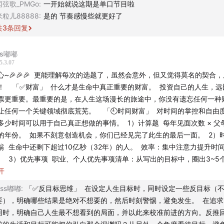
像对待一栋还会住 70 年的房子一样，保养你的身体
闻弦歌_PMGo
:
一开始就说这期是单口节目啦
米粒儿88888
:
是的 节奏感慢些就更好了
惊，居然有公司，把健康的心肺功能作为了员工晋升的重要考
共
3
条回复
ss嘟嘟
精神财富: 那些让你愿意光速起床，全心投入每一个明天的理由
5.3.07
心~🎉🎉🎉 更能理解每次的选题了，虽然会意外，但又觉得莫名的契合
何增加精神财富？3 个小方法：散步；深度年&沉思日；记日记
！ 「✅财富」 什么才是生命中真正重要的财富。 投资自己的人生，远
票更重要。最重要的是，在人生这场漫长的旅途中，你没有遗忘任何一种
钱财富:帮助我们通向美好生活的桥梁
让任何一个关键领域彻底荒芜。 「🕘时间财富」 对时间的掌控和自由
多少时间可以用于自己真正想做的事情。 1）计算题 每年见面次数 × 父
目标思维：罗列出我们绝不想看到的人生局面，以此校准我们
的年份。 如果不刻意创造机会，你们已经见完了此生的最后一面。 2）
翁 生命中还剩下超过10亿秒（32年）的人。 效率：集中注意力提升时
。 3）优先事项 职业、个人优先事项清单：从写出的目标中，圈出3~5
（必须完成），剩下是“不惜一切代价避免”清单。 不存在兼顾，不要心
开
以知行小酒馆为例，我们通过确立这些「不想要」，来一步步建
时间就是谋财害命。比起所有的时间管理方法，最重要的是看你做事的决
要」创造的播客
Ass嘟嘟
:
「✅反目标思维」 在设定人生目标时，同时设定一些反目标（
。 Tips：每天早上列出自己当天最重要的事项（＜3），或者重点事项
要），明确哪些结果是绝对不想要的，然后时刻警惕，避免发生。 在追求
项较差进行。
19:00
超级有用，还有“奖赏桶”概念，现在每天都会先完成
生剃刀：每个人都应该有一本属于自己的《原则》📓
同时，明确自己人生最不想看到的局面，并以此来校准前进的方向。反推
，剩下时间再忙别的。有时候忙几个小时很费神，中途会干点别的，耗时