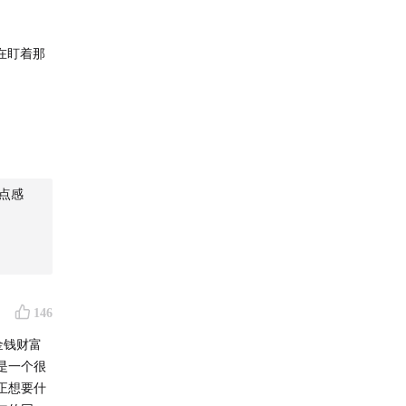
在盯着那
助大家变
健康、关
，因为
的五种
1点感
」具体包
些实用的
，更好地
146
己的幸福
金钱财富
是一个很
正想要什