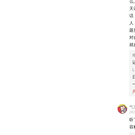
么
如果你
天
话
🪡 时
人
题
01:30
知
对
就
09:09
时
有多少
L
14:30
每
流失
24:29
社
福的因
气
202
听
32:18
健
容
35:09