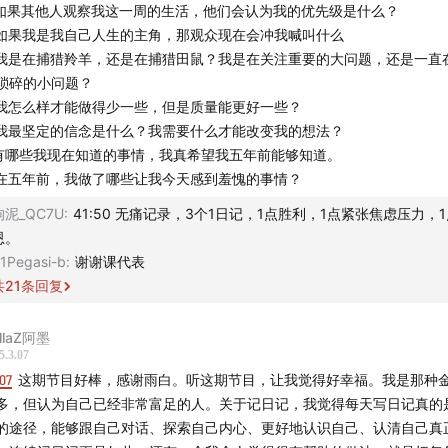
是指投资股票和基金，还包括投资我们自己的人生。
.如果其他人观察我这一周的生活，他们会认为我的优先级是什么？
.如果我是我自己人生的主角，那观众现在会冲我喊叫什么
酒馆关注投资，但我们更关注「怎样更好地生活」。
.我是在捕猎羚羊，还是在捕猎田鼠？我是在关注重要的大问题，还是一直
我
们希望帮
琐碎的小问题？
有，指的不仅是让大家的钱包鼓起来，更是希望听友们在时间、
.我怎么样才能做得少一些，但是质量能更好一些？
心方面都能够达到满足的状态。 所以我们才会聊各种各样的主题
.我最坚定的信念是什么？我需要什么才能改变我的想法？
是「财富」的重要组成部分。
.有哪些我现在知道的事情，我真希望我五年前能够知道。
.在五年前，我做了哪些让我今天感到羞愧的事情？
节目，我会结合最近启发我的一本书——萨西尔·布鲁姆的
《财富
拘泥_QC7U
:
41:50 无痛记录，3个1日记，1点胜利，1点紧张焦虑压力，
（
The 5 Types of Wealth
），和大家系统探讨「你一生的财富
恩。
方面，我们又该如何平衡和获取这些财富。同时，我还会分享一
1Pegasi-b
:
谢谢课代表
比如反目标思维和「人生剃刀」，帮助你避免「假成功」的陷阱
共
21
条回复
合自己的人生决策。
llaZ阿墨
完这一期，你不仅能对财富有全新的理解，也能更清晰地规划自
5.3.07
07
这期节目好棒，感谢雨白。听这期节目，让我觉得好幸福。我是那种
多，但认为自己已经非常富足的人。关于记日记，我觉得每天写日记真的
方地址
的途径，能够跟自己对话、探索自己内心、更好地认识自己、认清自己真