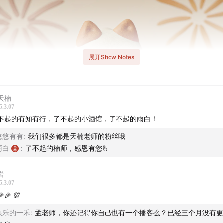
展开Show Notes
天楠
5.3.07
不起的有知有行，了不起的小酒馆，了不起的雨白！
悠悠有有
:
我们很多都是天楠老师的粉丝哦
雨白
:
了不起的楠师，感恩有您🫰
岩
5.3.07
🎉🎉 💯
快乐的一禾
:
孟老师，你还记得你自己也有一个播客么？已经三个月没有更