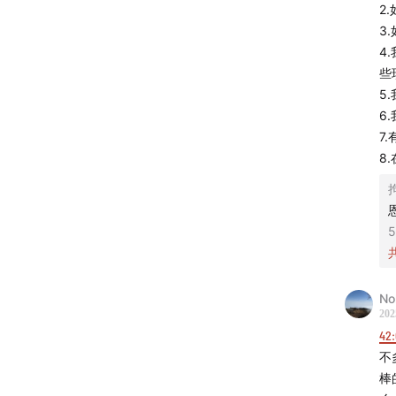
也不仅
2
3
知行小
4
些
得更富
5
系和内
6
这些都
7
8
这一期
类型》
含哪些
5
方法，
做出适
No
希望听
202
人生。
42:
不
🔗 官
棒