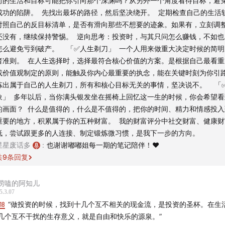
前的生活和目标可能把你引向那个深渊吗？从另外一个角度看待目标，避
了一件事，有满足感和成就感。 4）提高时间自主权 可以自由支配，不
语：最重要的是，在人生这场漫长的旅途中，你没有遗忘任何
成功的陷阱。 先找出最坏的路径，然后坚决绕开。 定期检查自己的生活
安排和外界压力左右。 你不主动，就被别人支配了。尝试划出不可侵犯
对照自己的反目标清单，是否有滑向那些不想要的迹象。如果有，立刻调
、适当的学会拒绝勇敢说不。 帕金森定律：工作会自动膨胀，填满所有
彩蛋：财富评分系统
还没有，继续保持警惕。 逆向思考：投资时，与其只问怎么赚钱，不如也
时间。 时间财富≠闲暇时间，把宝贵的时间花在真正重要的人和事情上。
怎么避免亏到破产。 「✅人生剃刀」 一个人用来做重大决定时候的简明
财富」 人和人之间的关系和连接，在这个世界上所拥有的情感连接和人
你想看
者准则。 在人生选择时，选择最符合核心价值的方案。是根据自己最看重
能影响人一生的幸福和健康的因素是亲密关系的质量。 增加社交财富：
或价值观制定的原则，能触及你内心最重要的执念，能在关键时刻为你引路
和人之间的关系。需要主动创造和维护。发自内心的和人在一起，互相关
哈佛成人发展研究
（Harvard Study of Adult Development
炼出属于自己的人生剃刀，所有和核心目标无关的事情，坚决说不。 「
持。 范围：家人、朋友，以及你在社会中建立的信誉和声望。 给予和连
8 年，是一项长期纵向研究，旨在探讨影响人类幸福和健康的因素
象」 多年以后，当你满头银发坐在摇椅上回忆这一生的时候，你会希望看
一种财富，它会在某个时间点回馈到自己身上。 「✅健康财富」 闭上
的画面？ 什么是值得的，什么是不值得的，把你的时间、精力和情感投入
两组男性：一组为哈佛大学本科生，另一组为波士顿贫困地区的
80岁生日庆典。 每个人都知道它重要，但都觉得可以暂时牺牲一下换取
重要的地方，积累属于你的五种财富。 我的财富评分中社交财富、健康财
果显示，亲密关系的质量对个人的幸福和健康有着重要影响。
。很少有人愿意真正花时间精力好好经营它（无法量化）。 积累健康财
低，尝试跟更多的人连接、制定锻炼微习惯，是我下一步的方向。
、营养、恢复。 需要长期和持续的经营，像对待一栋还会住 70 年的房
星星废话多
:
也谢谢嘟嘟姐每一期的笔记陪伴！❤️
详见罗伯特·瓦尔丁格（Robert Waldinger）博士与马克·舒尔
你的身体。 从现在开始，请把你的身体当做自己最重要的资产来看待。 
共
9
条回复
c Schulz）博士合著的
《美好生活》
一书。更多信息亦可访问
哈
、保证睡眠、坚持运动、定期体检、管理好压力。 最起码保持7~8小时
。
33:20
正美美的想跳舞呢，结果被扎心了，也惊醒了，意识到后者不是
官方网站
。
唠嗑的阿知儿
，那就得为了能做到前者做出一点改变了。 「✅精神财富」 一个人的
5.3.07
、人生意义感以及心理上的富足程度。= 1）精神财富。 意义感：让你
：Buecker, S., Mund, M., Chwastek, S., Sostmann, M., &
18
“做投资的时候，找到十几个互不相关的现金流，是投资的圣杯。在生
，全心投入每一个明天的理由。 投资的时候找到十几个互不相关的现金
, M. (2021). Is loneliness in emerging adults increasing ov
几个互不干扰的生存意义，就是自由和快乐的源泉。”
圣杯。在生活中找到几个互不干扰的生存意义是自由和快乐的源泉。 自