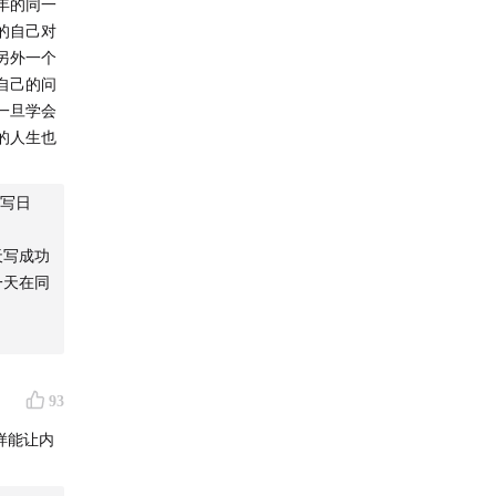
年的同一
的自己对
另外一个
自己的问
一旦学会
节目吗？
的人生也
这辈子还
写日
天写成功
「财富」
一天在同
影响人幸
93
样能让内