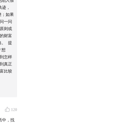
免陷入假
受他人日
一种财富
轨迹，
的个人时
整；如果
分配给他
问一问
 「✅社
原则或
脉资源。
的财富
用心经营
。 提
心、互相
）：始于
✅想
接本身就
。研究对
到怎样
眼睛，想
到真正
青少年。
其他财
富比较
富：运
子一样，保
茨
合理饮
佛成人发
睡眠时
我想要
120
内在满足
愿意光速起
活中，找
流是投资
er
我成长、