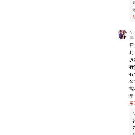
34:39
震
🫁
A
36:03
202
开
39:24
如
此
股
42:42
金
有
有
47:15
反
余
富
向
率
项
展
50:46
碎
们「想
大
事
51:45
人
的