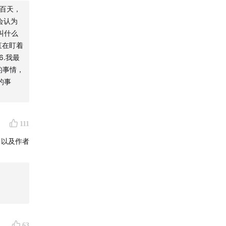
ic
一百天，
难的韧
会认为
步观察和
叫什么
100
90
直在盯着
他们会认
6.我最
我喊叫什
的事情，
一直在盯
的事
更好一
哪些我现在
天感到羞
情？ 三
111
录今天的一
h）以及作者
止无休止
学会适可
务自由并
富足线/满
63