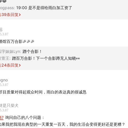
😂
ogpass
:
19:00 是不是得给雨白加工资了
欢迎来到知行小酒馆，这是一档有知有行出品的播客节目，我们关注
共
39
条回复
怎样更好地生活。我是雨白。
远
酒馆创立四年以来的第一期单口节目，也是一期在我大脑后台里
5.3.07
酒馆百万合影🎉🎉🎉
年的节目。
四字妹妹Lyn
:
蹭个合影！
节目上线时，小酒馆在小宇宙平台上的订阅即将突破百万。在这
萱萱王
:
蹭百万合影！下一个合影蹲无人知晓👀
我们的支持。
在这样一个年代，是你用来聆听我们的时间，让我
共
24
条回复
要。
对得起你的时间，也是我们做每一期节目的准则。
gno
行小酒馆成立之初，我们聚焦于投资理财的话题，但随着节目的
5.3.07
节目质量对得起观众时间，雨白的表达真的很诚恳
拓展了讨论范围。不少同行和听友在与我们交流时，都会提出一
馆的话题现在这么广，从投资聊到健康、家庭、幸福，是不是有
财是只柴犬
这个问题让我觉得有必要专门用一期节目，聊聊财富的真正含义
5.3.07
57
询问自己的八个问题：
仅仅是金钱，一个人的生活幸福与否，不能只看银行账户上的数
.如果我把我现在典型的一天重复一百天，我的生活会变得更好还是更糟？