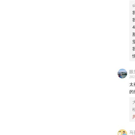
time? A
s
充
review
性
审
26:43
天
为
么
着
点
知
愧
眼
202
个
太
点
的播
的
而
不
足
马