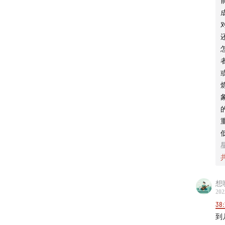
干
55:16
结
程
间
60:24
的
交
🔍 猜
最
人
25:29
扶
193
是
象包括
象
研究结
富
动
研究成果
养
（Mar
食
间
展研究
想
的
202
感
26:33
出处
38:
床
Luhmann
到
的