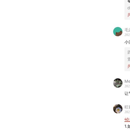

d
💯 
更关注
毛
这是小
202
小
概有半
当这期
大家对
贵和重
Me
回想知
202
让
们逐渐
「小酒
旺
了？」
202
40:
财富不
1