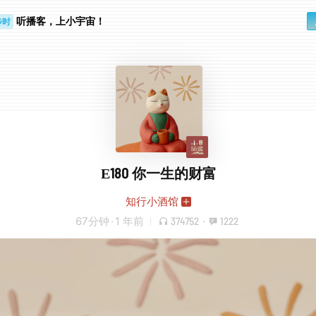
步时
勤路上
听播客，上小宇宙！
E180 你一生的财富
知行小酒馆
67分钟
·
1 年前
374752
·
1222