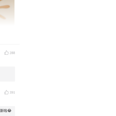
288
391
新啦😂