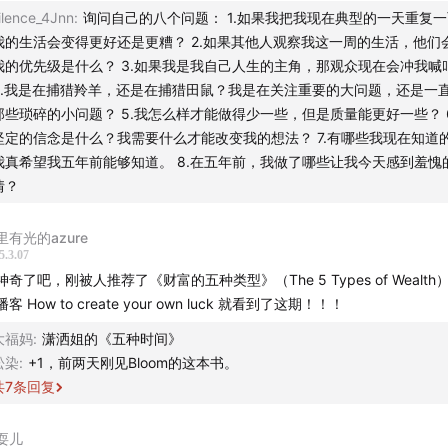
 preregistered cross-temporal meta-analysis and systemat
ilence_4Jnn
:
询问自己的八个问题： 1.如果我把我现在典型的一天重复
实：保持求知欲和好奇心。 心态和情绪管理：乐观开朗的心态、面对困
.
Psychological Bulletin, 147
(8), 787–805.
我的生活会变得更好还是更糟？ 2.如果其他人观察我这一周的生活，他们
、调节情绪的能力。 2）增加精神财富 散步；深度年 & 沉思日（退后一
我的优先级是什么？ 3.如果我是我自己人生的主角，那观众现在会冲我喊
视）；记日记🚶 思考提示（每月）： ① 如果我把我现在典型的一天重复
出处：
American Perspectives Survey, May 2021; Gallup, 19
4.我是在捕猎羚羊，还是在捕猎田鼠？我是在关注重要的大问题，还是一
，我的生活会变得更好还是更糟？ ② 如果其他人观察我这一周的生活，
那些琐碎的小问题？ 5.我怎么样才能做得少一些，但是质量能更好一些？ 
我的优先级是什么呢？ ③ 如果我是我自己人生的主角，那观众现在会冲
坚定的信念是什么？我需要什么才能改变我的想法？ 7.有哪些我现在知道
？ ④ 我是在捕猎羚羊还是在捕猎田鼠？我是在关注重要的大问题，还是
我真希望我五年前能够知道。 8.在五年前，我做了哪些让我今天感到羞愧
那些琐碎的小问题。 ⑤ 我怎么样才能做的少一些，但是我做的质量能够
情？
。 ⑥ 我最坚定的信念是什么？我需要什么才能改变我的想法？ ⑦ 有
道的事情，我真希望我五年前能够知道。 ⑧ 在五年前我做了哪些让我今
的事情？那今天也就是现在，我又做了哪些五年后我可能会感到羞愧的事
里有光的azure
5.3.07
1日记：记录今天的一点胜利，记录今天的一点紧张、焦虑或者压力，记
神奇了吧，刚被人推荐了《财富的五种类型》（The 5 Types of Wealt
感恩。 「✅金钱财富」 真正的富有在于懂得何时可以说足够，从而停
客 How to create your own luck 就看到了这期！！！
贪婪。 一个人自由不自由，取决于你拥有的资源和欲望能否取得平衡。 
止，把握平衡。在确保金钱财富足够的前提下，善用金钱改善生活。 财
大福妈
:
潇洒姐的《五种时间》
是人生的终极目标，更像是一种手段。追求金钱财富时，最好给自己设定
松染
:
+1，前两天刚见Bloom的这本书。
点。之后适当把注意力从赚更多转向用好已有的财富。
共
7
条回复
耍儿