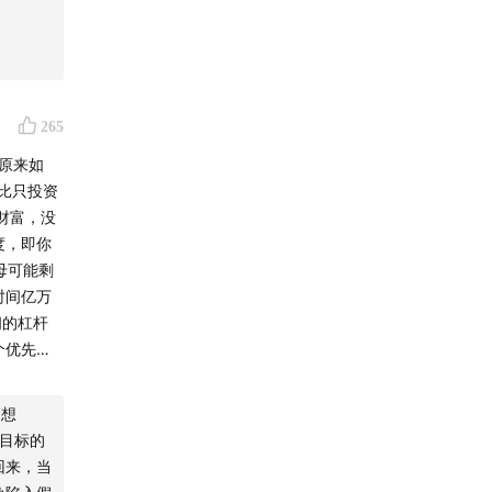
核指标
265
，原来如
🚶
比只投资
财富，没
度，即你
母可能剩
前进的方
时间亿万
间的杠杆
个优先事
存幻想。切
造出我
心有多
不想
和耗时短的
目标的
该完成
回来，当
少，但也