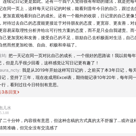
。连续记日记更是如此。还有一个我个人觉得很有帮助的做法，就是把每
所使用的客户端显示不全，请点此访问有知有行的官网查看全文
记在同一页上，这样每天记日记的时候，能看到昔年今日的自己，跟过去
，更加直观地看到自己的成长。还有一个额外的收获，日记里的自己更像
间戳
，对待过去自己的态度能更接近于对待朋友的态度，更宽容、更友善，对
更容易采取理性分析并给出可行性方案的态度，而不是只会自我谴责。而
行小酒馆的节目选题都是如何敲定的？你们真的还算投资理财
自己更加宽松和友善，接受自己的不足，鼓励自己去积极面对生活，自己
自然而然更加松弛、自由、积极和幸福了。
间财富：
一个计算题，如果你每年见自己重要的人 2 次，你们
雎鸠
:
把一天记在同一页对比自己的成长，一个很好的思路诶！我以前每年
次见面？🕘
记，但是几乎很少回看，这样感觉让写日记更有趣了！
aura_ncty
:
我是从2019年开始这样写日记的，之前买了本3年日记，每
个年轻人都是「时间亿万富翁」，但大部分人只是眼睁睁看着
日记，坚持了三年，现在改成用Excel表，期待能记录10年20年，每年同
一行，看到过往今日特别有意思。
共
3
条回复
交财富: 用心经营人和人之间的关系，研究表示，它可能是最
素之一
泡儿水
5.3.08
了二十分钟，内容很有意思，但这种念稿的方式真的太不舒服了…或许这
康财富: 闭上眼睛，和我们做一个思想实验
精简准确，但完全没有交流感了