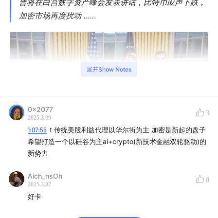
普将在白宫数字资产峰会发表讲话，比特币应声下跌，
加密市场再度扰动 ……
展开Show Notes
0x2077
3
2025.3.09
1:07:55
t 传统美股利益代理以华尔街为主 加密是新起的盘子
希望打造一个以硅谷为主ai+crypto(新技术金融双轮驱动)的
新势力
Aich_nsOh
0
从去年 11 月 5 日美国大选川普获胜，到今年 1 月 18 日川
2025.3.07
好卡
普突然推出个人模因币 $TRUMP，到 2 月对外开打关税
战、对内 DOGE 大查账，到 3 月 2 日川普社交媒体发文