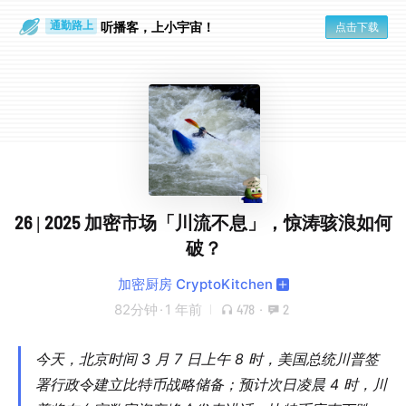
散步时
通勤路上
听播客，上小宇宙！
点击下载
26 | 2025 加密市场「川流不息」，惊涛骇浪如何
破？
加密厨房 CryptoKitchen
82分钟
·
1 年前
478
·
2
今天，北京时间 3 月 7 日上午 8 时，美国总统川普签
署行政令建立比特币战略储备；预计次日凌晨 4 时，川