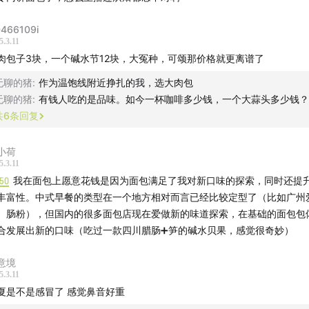
海面包消费：客单价、购买频次与消费场景
466109i
红面包越来越短命？背后原因是什么？
5.3.11
肉包子3块，一个碱水节12块，大冤种，可颂那价格就更离谱了
面包时，颜值、口感、健康等因素的优先级是怎样的？
无聊的猪
:
作为温饱线附近挣扎的我，选大肉包
无聊的猪
:
有钱人吃的是品味。如今一杯咖啡多少钱，一个大蒜头多少钱？
内生吐司溢价现象背后隐藏着什么？
共
6
条回复
层/ 负一层现烤烘焙店：借香气提高成交率？
小荷
5.3.11
果“瘦身”大揭秘：是品牌套路还是降成本所需？
:50
我在面包上愿意花钱是因为面包满足了我对新口味的探索，同时还提
丰富性。中式早餐的类型在一个地方相对而言已经比较定型了（比如广州
传健康低卡，实则高糖，全麦面包表里为何不一？
、肠粉），但国内的很多面包店现在爱做新的味道探索，在基础的面包包
合发展出新的口味（吃过一款四川腊肠➕笋的碱水贝果，感觉很奇妙）
未来一年值得关注的面包新趋势
意境
小夏倾情安利私藏面包店！
5.3.11
夏是不是感冒了 感觉鼻音好重
的店
】