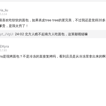
via_liu
5.3.14
级喜欢吃软软的面包，如果表皮tree tree的更完美，不过我还是觉得20
嗲贵，是我太穷了！
yt_JVgU
:
24:02 北方人瞧不起南方人吃面包，这算鄙视链嘛
Kyra
5.7.03
ims是现烤面包？不是冷冻的直接复烤吗，看到店员是从冷冻里拿出来的啊