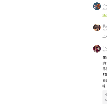
【
参考
木
202
企鹅吃
56
2024
装
202
年度碳
上
2023
小
202
在
一年吃了
的
得
《上海
都
丽
上海新
味
《火上
火上热