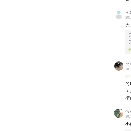
06:48
上
HD
16:09
网
202
大
22:31
选
30:01
国
39:03
一
尖
202
51:09
贝
20
的
58:06
宣
面
结
01:11:38
假
01:16:45
202
小
【
推荐