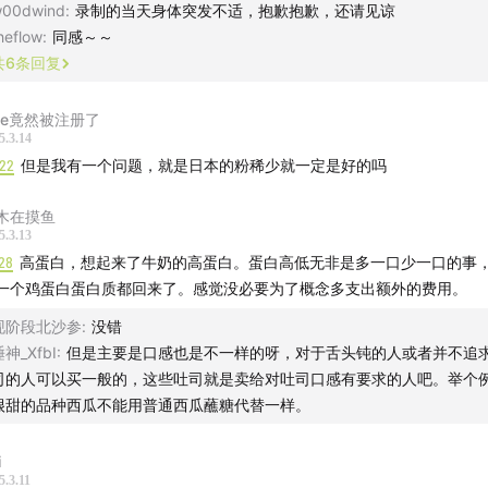
00dwind
:
录制的当天身体突发不适，抱歉抱歉，还请见谅
heflow
:
同感～～
佐敦面包铺
共
6
条回复
有线下门店；微店APP搜店名可网购快递
ine竟然被注册了
产品：中国不同品种小麦做的硬欧，咖喱法棍、庞多米吐司等等
5.3.14
红书@黄佐敦Jordan·H
:22
但是我有一个问题，就是日本的粉稀少就一定是好的吗
e_lab火星大象实验室
木在摸鱼
5.3.13
工作室微信me_lab，每周快团团预定可网购快递
28
高蛋白，想起来了牛奶的高蛋白。蛋白高低无非是多一口少一口的事
产品：碱水布里欧修、二八酱巴布卡等等
一个鸡蛋白蛋白质都回来了。感觉没必要为了概念多支出额外的费用。
现阶段北沙参
:
没错
夕野面包
神_XfbI
:
但是主要是口感也是不一样的呀，对于舌头钝的人或者并不追
司的人可以买一般的，这些吐司就是卖给对吐司口感有要求的人吧。举个
有线下门店，目前门店厨房装修升级中，暂未开放营业，预计4
很甜的品种西瓜不能用普通西瓜蘸糖代替一样。
可搜公众号“夕野面包Wildough”，底部菜单→买面包，加客服
递。
i
产品：树番茄可颂、牛干巴可颂等等
5.3.11