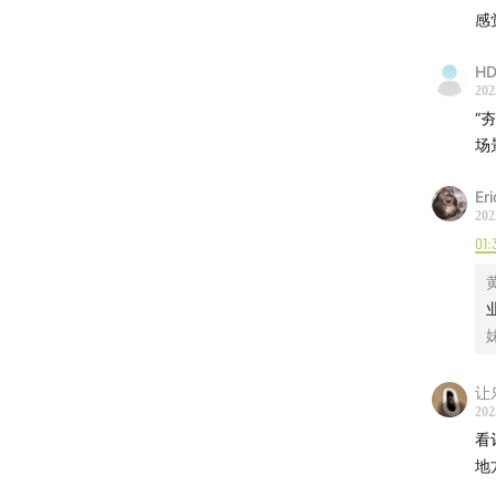
感
店家小
主厨小
HD
202
上海 BR
“
场
特色
吐司
Er
店家小
202
01:
上海 Slo
特色
店家小
让
上海 Ma
202
看
特色
地