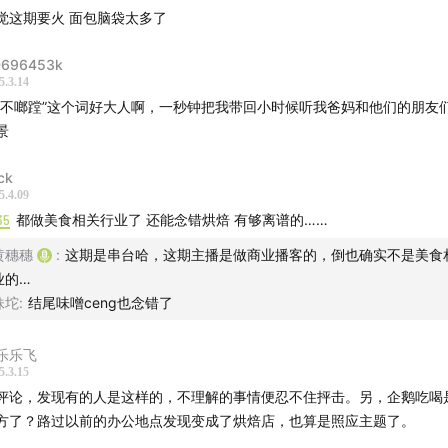
觉这期要火 面包脑袋太多了
红书@夕野面包_Wildough
红书@不甜_Wildough
696453k
5.3.14
EAdFAST
（不邮寄）
夯不啷蹚”这个词好大人啊，一秒钟把我带回小时候听我爸妈和他们的朋友
景
产品：口味超多的恰巴塔（原mbd核心班底）、味噌海苔海盐卷
ick
红书@BREAdFAST
5.4.09
35
都做美食相关行业了 还能念错烘焙 有够离谱的……
ppy Gin
（不邮寄）
黄穗穗
:
这期是串台哈，这期主播是做商业播客的，倒也确实不是美食
业的…
产品：口味超多的甜甜圈、季节水果酥皮、原麦可颂
妹坨
:
结尾味噌ceng也念错了
红书@SloppyGin
乐乐飞
dre
（不邮寄）
5.3.15
评论，发现有的人是这样的，不理解的事情便忍不住抨击。另，企鹅吃喝
产品：黄金潘多洛（圣诞季限定）、意式蜂蜜羊角、橄榄油佛卡
方了？路过以前的办公地点发现变成了烘焙店，也算是照应主题了。