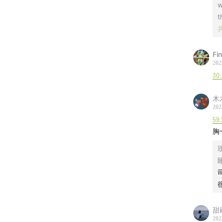
w
t
重庆 
当地
F
特色
202
主厨小
30
北京 m
木
202
添加
59:
特色
胸
昆明 
睡
当地
后续
可快
甜i
特色
202