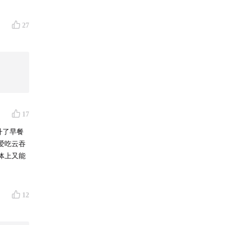
27
17
升了早餐
爱吃云吞
体上又能
12