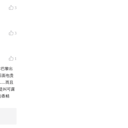
3
3
1
年巴黎出
后面包贵
……而且
（是叫可露
的香精