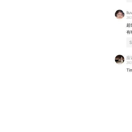
llu
202
超
有
S
应诺
202
T