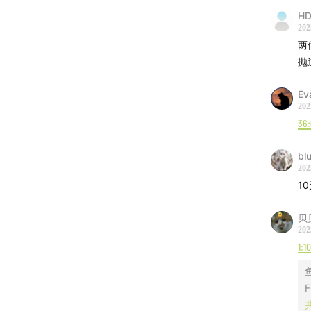
HD
CIB烘
202
两
《只有
抛
只有1
Ev
202
36
bl
202
1
贝
202
1:1
F