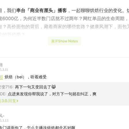
目，我们
串台「商业有厘头」播客
，一起聊聊烘焙行业的变化。
破6000亿，为何近半数门店熬不过两年？网红单品的生命周期
短？高价面包的背后，藏着商家的哪些套路？健康风潮下，面包
注的新趋势？
展开Show Notes
尾还有小夏倾情安利私藏面包店，记得听完噢！
成员】
翔
5.3.11
厘头」主播 Cecilia
13
烘焙（bei），听着难受
变变716
:
再下一句又变回去了😹
喝指南面包榜单编辑 小夏
DE
:
点进来发现你帮我说了，对方下一句就在纠正，爽
共
3
条回复
轴
】
风-
024-2025烘焙趋势：有哪些新花样？
5.3.13
专门讲面包了，怎么主播连烘焙都念不对啊