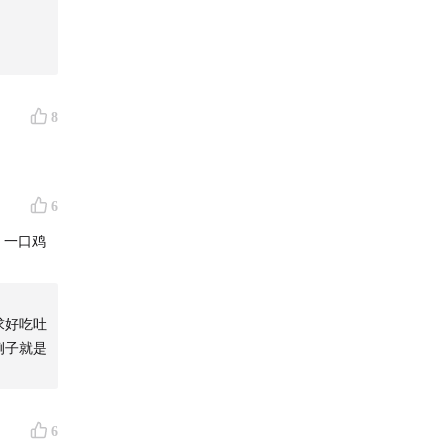
8
6
，一口鸡
求好吃吐
例子就是
月开放；
确认单品
6