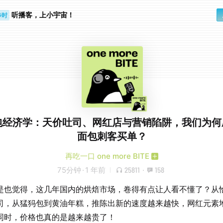
听播客，上小宇宙！
步时
勤路上
.面包经济学：天价吐司、网红店与营销陷阱，我们为
面包刺客买单？
再吃一口 one more BITE
75分钟
·
1 年前
25811
·
158
是也觉得，这几年国内的烘焙市场，卷得有点让人看不懂了？从
司，从猛犸包到黄油年糕，推陈出新的速度越来越快，网红元素
同时，价格也真的是越来越贵了！