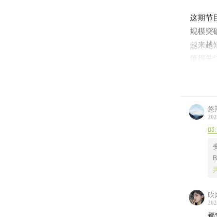
这期节
规模突
越来越
值得关
节目末
【对话
悠
202
「商业有
03:
企鹅吃
B
【
时间
吹
02:14
2
202
都