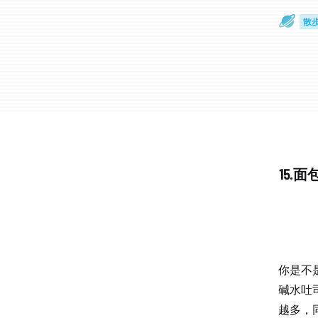
散
通
15
你是不
碱水吐
越多，