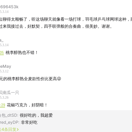
696453k
焙技术研究所
5.3.14
位聊得太顺畅了，听这场聊天就像看一场打球，羽毛球乒乓球网球这种，
1%全麦粉也能叫全麦面包？非常遗憾，是的。》
过来我接过去，好默契，四手联弹般的合奏曲，很美妙。谢谢。
%全麦粉也能叫全麦面包？非常遗憾，是的。
a_
5.3.14
:05
桃李醇熟也不错！
ueMay
5.3.12
0元的桃李醇熟全麦款性价比更高😜
贝南瓜一只
5.3.26
0:29
花椒巧克力，好阴暗！
鱼包_dtSD
:
很好吃的，我超爱
red_eyDP
:
非常好吃
共
4
条回复