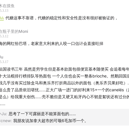
资料
】
木在摸鱼
5.3.13
喝指南
:44
代糖这事不靠谱，代糖的稳定性和安全性是没有很好被验证的，
年度上海面包榜单
在瓶子里的Moni
5.3.12
水炸弹 ｜ 上海4700+家面包店，这些是我们今年的最爱
海的网红恰巴塔，老家意大利来的人咬一口估计会直接吐掉
年度上海面包榜单
Ju
5.3.17
法国读书三年 虽然是穷学生但是基本款面包很便宜基本随便买 会追着每
1000只面包，2023年度面包榜单，来了| 企鹅吃喝指南
十大法棍排行榜排队等热面包 一个人住也会买一整条brioche。然鹅回国
我几乎没有买过除盒马和奥乐齐打折商品以外的面包（奥乐齐贝果好吃）
新晋网红面包店，挺难评的。》
这么贵了品质依旧堪忧……正大广场一进门的好利来15+一个的canelés
是么）给我重大创伤……壳不脆但是又硬又粘牙内心不韧是絮状还有过分
晋网红面包店，挺难评的。
……
热搜的“天价”吐司店值不值？我们忍不住说两句大实话。》
小Ju
:
思考了一下可露丽是不能算面包的……
Ncnew
:
我朋友说加拿大超市的可颂6毛加币一个。
搜的“天价”吐司店值不值？我们忍不住说两句大实话。