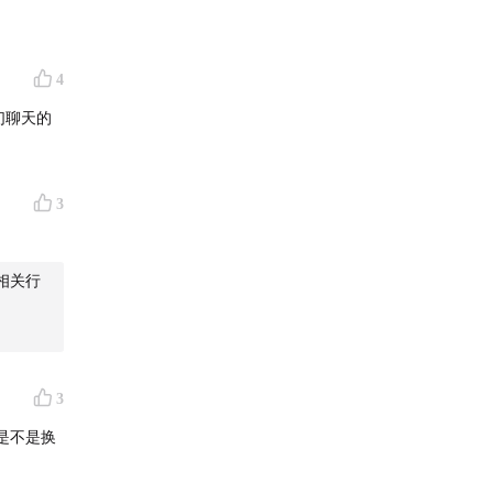
4
们聊天的
、原味
3
相关行
3
是不是换
夏