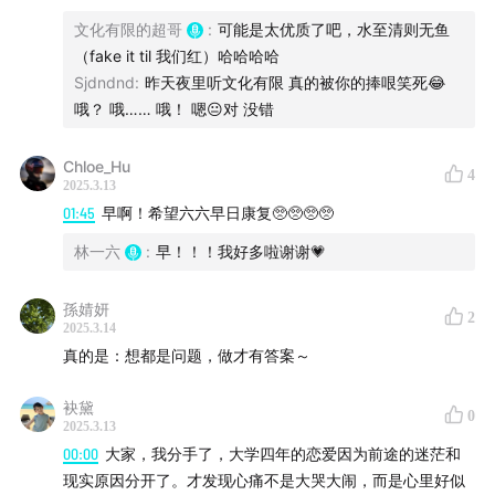
文化有限的超哥
:
可能是太优质了吧，水至清则无鱼
祝六六早日康复！
（fake it til 我们红）哈哈哈哈
Sjdndnd
:
昨天夜里听文化有限 真的被你的捧哏笑死😂
哦？ 哦…… 哦！ 嗯😐对 没错
Chloe_Hu
4
2025.3.13
01:45
早啊！希望六六早日康复🥺🥺🥺🥺
林一六
:
早！！！我好多啦谢谢💗
孫婧妍
2
2025.3.14
真的是：想都是问题，做才有答案～
袂黛
0
2025.3.13
00:00
大家，我分手了，大学四年的恋爱因为前途的迷茫和
现实原因分开了。才发现心痛不是大哭大闹，而是心里好似