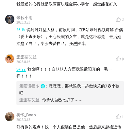
我最近的心得就是取两百块现金买小零食，感觉能花好久
米粒小雨
2
2025.3.25
26:14
说到讨好型人格，前段时间，在B站刷到视频讲解 台偶
《爱上查美乐》，王心凌演的女主，就是这种感觉。最后她
治愈了自己，学会去爱自己。强烈推荐。
歪歪蒂艾丝
0
2025.8.16
54:22
救命啊！！！自欺欺人方面我跟孟阳真的一毛一
样！！！
孟阳话很多
:
嘿嘿嘿，那就跟我一起做快乐的7岁小孩
吧
歪歪蒂艾丝
:
你承认自己七岁了～～
树懒_Bnab
1
2025.3.13
好有趣的观点！找一个人假装自己是他，然后越来越接近他