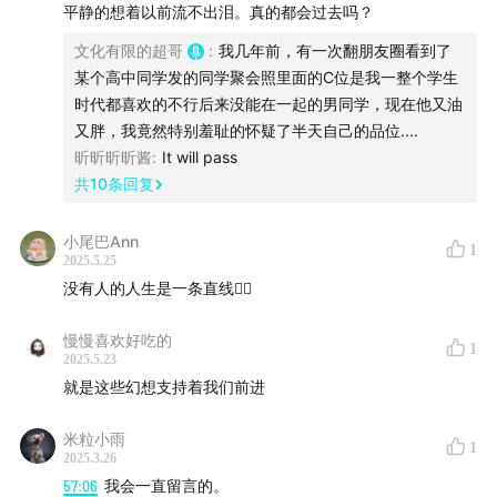
平静的想着以前流不出泪。真的都会过去吗？
文化有限的超哥
:
我几年前，有一次翻朋友圈看到了
某个高中同学发的同学聚会照里面的C位是我一整个学生
时代都喜欢的不行后来没能在一起的男同学，现在他又油
又胖，我竟然特别羞耻的怀疑了半天自己的品位....
昕昕昕昕酱
:
It will pass
共
10
条回复
小尾巴Ann
1
2025.5.25
没有人的人生是一条直线✌🏻
慢慢喜欢好吃的
1
2025.5.23
就是这些幻想支持着我们前进
米粒小雨
1
2025.3.26
57:06
我会一直留言的。