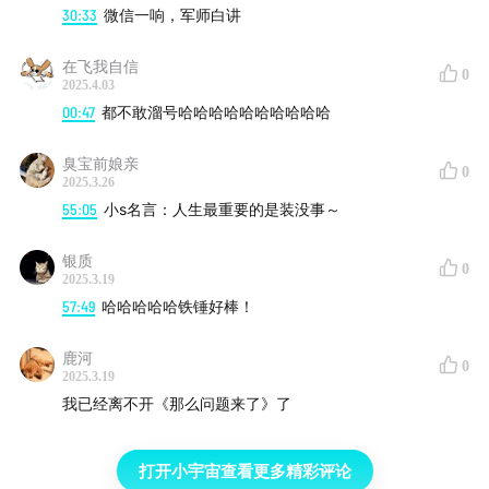
30:33
微信一响，军师白讲
在飞我自信
0
2025.4.03
00:47
都不敢溜号哈哈哈哈哈哈哈哈哈哈
臭宝前娘亲
0
2025.3.26
55:05
小s名言：人生最重要的是装没事～
银质
0
2025.3.19
57:49
哈哈哈哈哈铁锤好棒！
鹿河
0
2025.3.19
我已经离不开《那么问题来了》了
打开小宇宙查看更多精彩评论