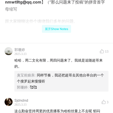
nmwtlltg@qq.com
】（“那么问题来了投稿”的拼音首字
母缩写
跟大家聊聊这些个缠绕我们多年的问题。
展开Show Notes
也许不一定能真的帮到大家，但希望我们的回答至少可以
让你们安心一些：大家都一样！孟阳的内核也摇摇欲坠，
超哥的人生也是各种破碎（dbq有点沉迷押韵了
郭珊婷
13
2025.3.13
打今儿起，咱先允许自己，搞砸一切！（从最后一个字没
哈哈，周二文化有限，周四问题来了。我就是追随超哥来
押上开始
的。
臭宝前娘亲
:
同样节奏，我还把超哥去其他台串台的一个
大家的投稿我们都有第一时间看的！没有回复是希望可以
个搜罗起来慢慢听
在定期的“答听友”系列中统一回复。谢谢大家的支持！
郭珊婷
:
🥰🥰
同时，孟阳谨代表那么问题来了全体主播，感谢孟阳发起
Sjdndnd
3
的投稿活动。多亏了孟阳的聪明才智和执行力，才能够让
2025.3.13
这么勤奋坚持周更的优质播客为啥粉丝量上不去呢 郁闷
我台在六六因病缺席的情况下，维持周更。