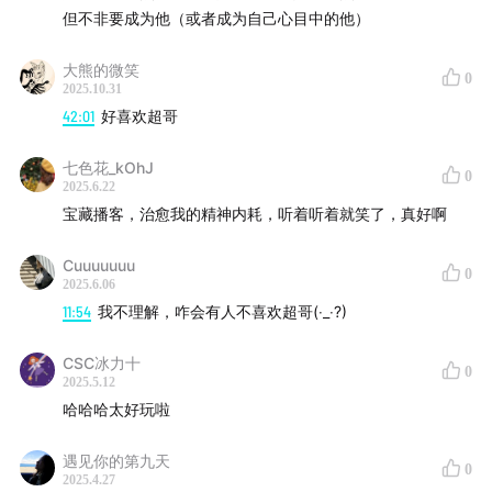
但不非要成为他（或者成为自己心目中的他）
大熊的微笑
0
2025.10.31
42:01
好喜欢超哥
七色花_kOhJ
0
2025.6.22
宝藏播客，治愈我的精神内耗，听着听着就笑了，真好啊
Cuuuuuuu
0
2025.6.06
11:54
我不理解，咋会有人不喜欢超哥(‧_‧?)
CSC冰力十
0
2025.5.12
哈哈哈太好玩啦
遇见你的第九天
0
2025.4.27