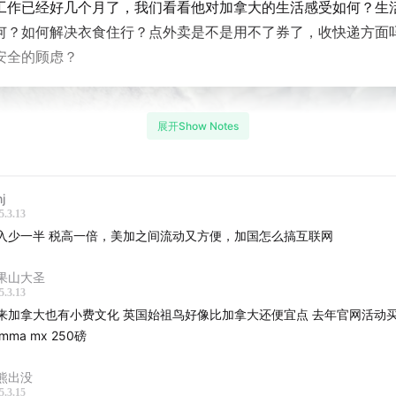
工作已经好几个月了，我们看看他对加拿大的生活感受如何？生
何？如何解决衣食住行？点外卖是不是用不了券了，收快递方面
安全的顾虑？
展开Show Notes
hj
5.3.13
入少一半 税高一倍，美加之间流动又方便，加国怎么搞互联网
果山大圣
5.3.13
大也有小费文化 英国始祖鸟好像比加拿大还便宜点 去年官网活动买了件
mma mx 250磅
熊出没
5.3.15