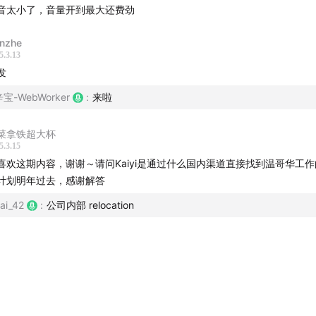
音太小了，音量开到最大还费劲
nzhe
5.3.13
aiyi 的加拿大生活：采暖、时差、税收、小费、衣食住行、公共
发
eb Worker 怎么还没有聊 Deepseek 啊，好的，分成三点：dee
宝-WebWorker
:
来啦
前、爆火之后、破圈之后对 AI 产品的感受如何？
AI 这么火和前端工程师有什么关系，我们还能干多久？
菜拿铁超大杯
5.3.15
喜欢这期内容，谢谢～请问Kaiyi是通过什么国内渠道直接找到温哥华工
计划明年过去，感谢解答
辛宝Otto、瑞丰、Smart、Kaiyi、小白菜
ai_42
:
公司内部 relocation
辛宝Otto
辛宝Otto、Smart
辛宝Otto