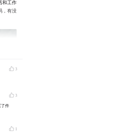
活和工作
吗，有没
3
3
1