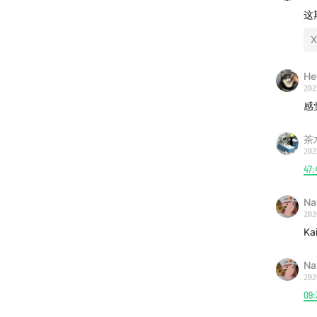
这
X
He
在节目的
202
感
茶
202
47:
Na
202
K
Na
202
09: