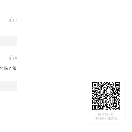
1
交通等等
pseek
0
作的吗？我
微信扫一扫
手机收听更方便