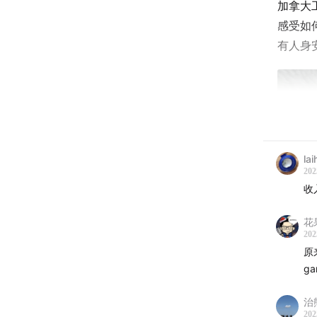
加拿大
感受如
有人身
lai
202
收
花
202
原来加拿
ga
治
202