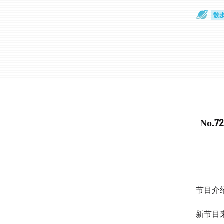
散
通
No.
节目介
新节目