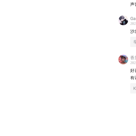
声
时间轴
Ga
202
01:10
K
沙
47:51
W
辛
爆火之
01:17:15
香
202
幕后
好
有
主播：
K
监制：
后期：
发布：