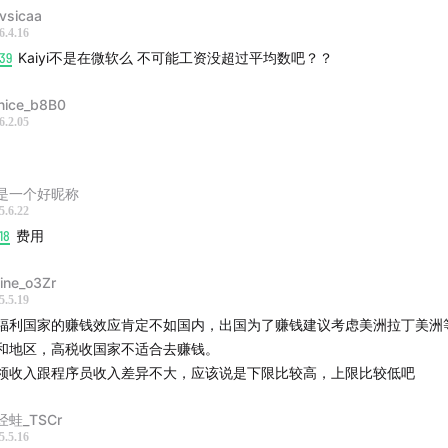
vsicaa
6.4.16
39
Kaiyi不是在微软么 不可能工资没超过平均数吧？？
nice_b8B0
6.2.05
是一个好昵称
5.6.22
18
费用
aine_o3Zr
5.5.19
福利国家的赚钱效应肯定不如国内，出国为了赚钱建议考虑美洲拉丁美洲
和地区，高税收国家不适合去赚钱。
领收入跟程序员收入差异不大，应该说是下限比较高，上限比较低吧
经蛙_TSCr
5.5.16