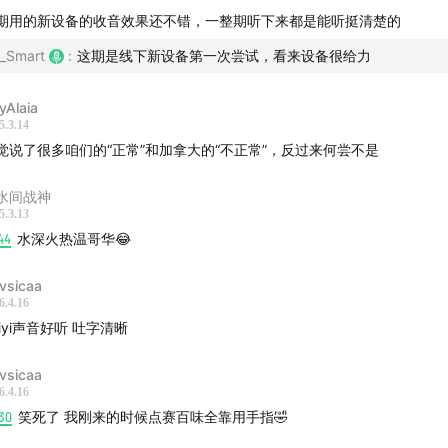
期用的新设备的收音效果还不错，一整期听下来都是能听挺清楚的
_Smart
:
这期是线下新设备第一次尝试，看来设备很给力
yAlaia
后半程，我们聊了聊春节期间 Deepseek 带给我们的感受和想
5.3.14
觉说了很多咱们的“正常”和加拿大的“不正常”，反过来何尝不是
水间战神
5.3.13
44
水深火热温哥华😂
vsicaa
6.4.16
aiyi声音好听 吐字清晰
vsicaa
6.4.16
30
笑死了 我刚来的时候点赛百味全靠用手指🤣