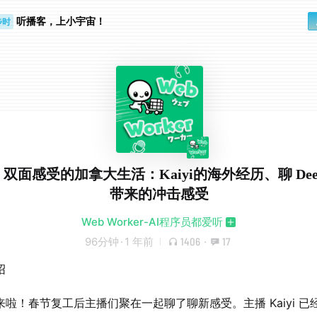
听播客，上小宇宙！
步时
勤路上
72 双面感受的加拿大生活：Kaiyi的海外经历、聊 Deep
带来的冲击感受
Web Worker-AI程序员都爱听
96分钟
·
1 年前
1406
·
17
绍
来啦！春节复工后主播们聚在一起聊了聊新感受。主播 Kaiyi 已