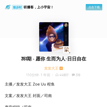
听播客，上小宇宙！
点击下载
散步时
通勤路上
351期 - 愿你 生而为人·日日自在
发发大王
110分钟
·
1 年前
44807
·
319
主播／发发大王 Zoe Uu 程鱼
文案／发发大王 封面／司南