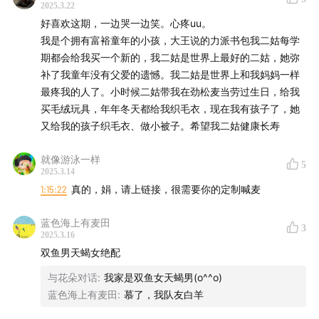
2025.3.22
好喜欢这期，一边哭一边笑。心疼uu。
我是个拥有富裕童年的小孩，大王说的力派书包我二姑每学
期都会给我买一个新的，我二姑是世界上最好的二姑，她弥
补了我童年没有父爱的遗憾。我二姑是世界上和我妈妈一样
最疼我的人了。小时候二姑带我在劲松麦当劳过生日，给我
买毛绒玩具，年年冬天都给我织毛衣，现在我有孩子了，她
又给我的孩子织毛衣、做小被子。希望我二姑健康长寿
就像游泳一样
5
2025.3.14
1:15:22
真的，娟，请上链接，很需要你的定制喊麦
蓝色海上有麦田
3
2025.3.16
双鱼男天蝎女绝配
与花朵对话
:
我家是双鱼女天蝎男(o^^o)
蓝色海上有麦田
:
慕了，我队友白羊