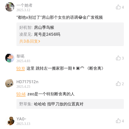
一个她者
4
2025.3.12
“都他x别过了”房山那个女生的语调😂金广发视频
好机智
:
房山季鸟猴
凌星见
:
尾号是2456吗
共
3
条回复
黎噶
3
2025.4.03
50:10
这里 跳转左一搬家那一期👨🏿‍🦳 《断舍离》
HD717512n
2
2025.4.25
50:46
zeo是一个特别断舍离的人
野草集
:
哈哈哈 指甲刀放的位置真对
YA0-
4
2025.3.13