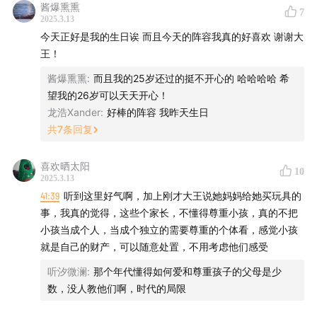
酱爆熏熏
7
58:44
你的生日，妈妈的受难日？
2025.3.13
今天正好是我的生日诶 而且今天的阵容我真的好喜欢 谢谢大
63:20
这一天是孩子与妈妈的纪念日，是这一天你们互相
王！
认识的。
酱爆熏熏
:
而且我的25岁还过的挺不开心的 哈哈哈哈 希
望我的26岁可以天天开心！
80:40
曾经的生日套路，曾经的朋友们。
龙浩Xander
:
好棒的阵容 我昨天生日
共
7
条回复
89:55
已经不像小时候那么爱热闹，希望朋友们总黏在一
起。
喜欢晒太阳
10
2025.3.13
99:45
动森里的妈妈，生日时治愈着我们。
41:39
听到这里好气啊，加上刚才大王说她妈妈给她买玩具的
事，我真的觉得，这些个家长，不懂得尊重小孩，真的不把
✨👩✨🎂✨👨✨
小孩当成个人，当成个独立的需要尊重的个体看，感觉小孩
就是自己的财产，可以随意处置，不用考虑他们感受
公众号：发发大王国
听汐微澜
:
那个年代懂得如何爱和尊重孩子的父母是少
数，没人教他们啊，时代的局限
微博/小红书：发发大王