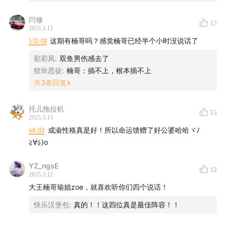
闫修
17
2025.3.12
1:13:09
这期有楠哥吗？感觉楠哥已经半个小时没说话了
彩彩凤
:
双鱼男伤感去了
狡诈恶徒
:
楠哥：插不上，根本插不上
03:52
南哥说他越来越不爱过生日了。
共
3
条回复
06:25
但他父母开始注重生日了。
托儿拖拉机
15
2025.3.13
21:55
对小时候过生日的印象有些模糊，记住的往往是“特
46:03
成渝性格真是好！所以命运馈赠了好公婆哈哈ヾﾉ
殊的”。
≧∀≦)o
33:25
没有得到的生日礼物，记很久。
YZ_ngsE
12
2025.3.12
大王楠哥瑜姐zoe，就喜欢听你们四个说话！
45:45
程鱼的新衣服，送给左一的贺卡。
快乐汉堡包
:
真的！！这四位真是最佳阵容！！
51:40
刘娟儿的怨念，立派书包。