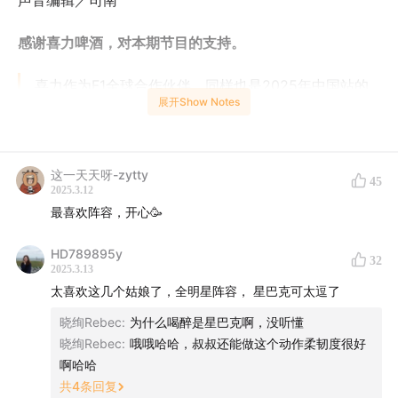
声音编辑／司南
感谢喜力啤酒，对本期节目的支持。
喜力作为F1全球合作伙伴，同样也是2025年中国站的
展开Show Notes
冠名赞助商。
“共享此刻，不止为轰鸣”。走出家门，享受车迷间，球
迷间，朋友间，陌生人之间社交的快乐，
这一天天呀-zytty
45
2025.3.12
这也是创建自1873，152年前，Freddy海尼根先生所说
最喜欢阵容，开心🥳
的：”I don’t sell beer，I sell good time”，啤酒，为了
HD789895y
32
庆祝美好时光而生。
2025.3.13
太喜欢这几个姑娘了，全明星阵容， 星巴克可太逗了
晓绚Rebec
:
为什么喝醉是星巴克啊，没听懂
晓绚Rebec
:
哦哦哈哈，叔叔还能做这个动作柔韧度很好
啊哈哈
共
4
条回复