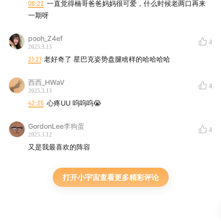
08:22
一直觉得楠哥爸爸妈妈很可爱，什么时候老两口再来
一期呀
pooh_Z4ef
4
2025.3.13
21:21
老好奇了 星巴克姿势盘腿啥样的哈哈哈哈
西西_HWaV
4
2025.3.13
42:35
心疼UU 呜呜呜😭
GordonLee李狗蛋
4
2025.3.12
又是我最喜欢的阵容
打开小宇宙查看更多精彩评论