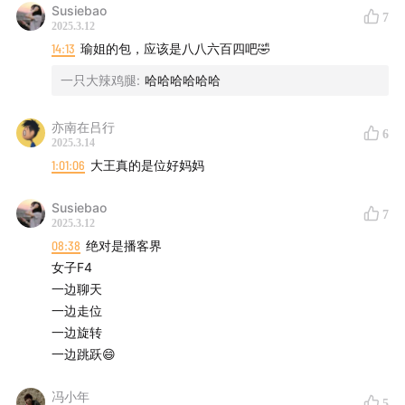
Susiebao
邮箱：
12835961@qq.com
7
2025.3.12
14:13
瑜姐的包，应该是八八六百四吧🤣
一只大辣鸡腿
:
哈哈哈哈哈哈
亦南在吕行
6
2025.3.14
1:01:06
大王真的是位好妈妈
Susiebao
7
2025.3.12
08:38
绝对是播客界
女子F4
一边聊天
一边走位
一边旋转
一边跳跃😄
冯小年
5