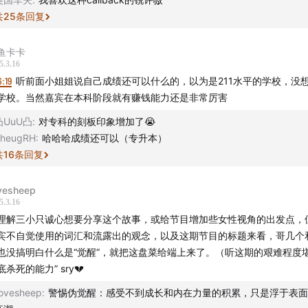
共
25
条回复
0
大学时期新男友是个精神小伙是个渣男
鱼卡卡
0
大二遇到了温暖的他
5.3.16
6:19
听前面小姐姐说自己成绩还可以什么的，以为是211水平的学校，没
专升本 我为了他交了白卷
学校。当然嘉宾在本科阶段就有赚钱能力还是非常厉害
凸UuU凸
:
对专科的刻板印象增加了😭
分手后自我意识开始觉醒
heugRH
:
哈哈哈成绩还可以（专升本）
共
16
条回复
白熊男友面临结婚
形婚的搋子男出现了
ovesheep
5.3.16
理解三小只诚心想要分享这个故事，或给节目增加些女性视角的出发点，
交往五年他出轨了
宾不自觉使用的词汇和流露出的观念，以及这期节目的标题来看，哥几个
也没搞明白什么是“觉醒”，就把这盘菜给端上来了。（听这期的艰难程度堪
0
开始相亲之旅花了几万元
彻底杀死的能力” sry💔
0
dating app遇到了演我男
lovesheep
:
警惕伪觉醒：感受不到成长和内在力量的积累，只是浮于表面