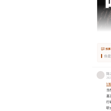
投票
你是
陈
202
1:1
当
嘉
行
听