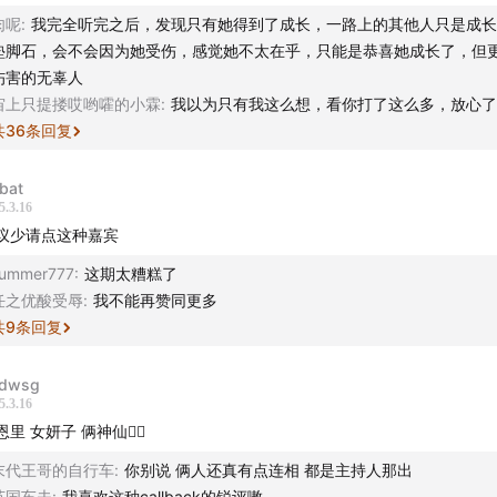
肉呢
:
我完全听完之后，发现只有她得到了成长，一路上的其他人只是成长
垫脚石，会不会因为她受伤，感觉她不太在乎，只能是恭喜她成长了，但
伤害的无辜人
乞讨到为自己加冕——一位女性撕碎恋爱剧本的十四年重生路
宙上只提搂哎哟嚯的小霖
:
我以为只有我这么想，看你打了这么多，放心了
共
36
条回复
也曾为爱情卑微到尘埃里？是否用青春喂养过“他/她会改变”的
ibat
目，我们请来了嘉宾妍子，由她来讲述；
5.3.16
议少请点这种嘉宾
到职场，从冷暴力到相亲市场的“商品化”标签，她尝尽爱情的苦
ummer777
:
这期太糟糕了
跌倒中长出反骨。本周日晚，我们将揭开一段令人唏嘘的“浪漫史
任之优酸受辱
:
我不能再赞同更多
脑”如何被现实肢解，一个女人如何在废墟上重建自我王权。
共
9
条回复
———————————————————
dwsg
5.3.16
定义恋爱脑
里 女妍子 俩神仙🤷‍♂️
末代王哥的自行车
:
你别说 俩人还真有点连相 都是主持人那出
高中时期篮球队队长是初恋，费翔
英国车夫
:
我喜欢这种callback的锐评嗷