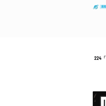
通
眼
22