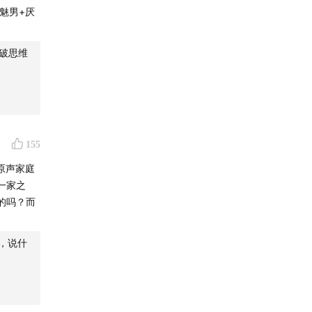
魅男+厌
打破思维
155
原声家庭
一家之
的吗？而
，说什