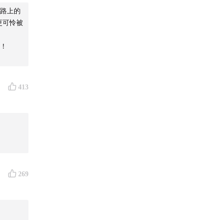
路上的
更可怜被
！
幻觉？
413
，却在一
”——看
269