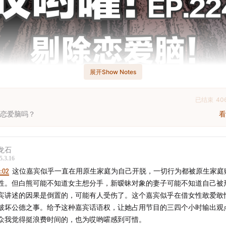
展开Show Notes
已结束
40
恋爱脑吗？
看
龙石
5.3.16
6:02
这位嘉宾似乎一直在用原生家庭为自己开脱，一切行为都被原生家庭
性。但白熊可能不知道女主想分手，新暧昧对象的妻子可能不知道自己被
宾讲述的因果是倒置的，可能有人受伤了。这个嘉宾似乎在借女性敢爱敢
破坏公德之事。给予这种嘉宾话语权，让她占用节目的三四个小时输出观
众我觉得挺浪费时间的，也为哎哟嚯感到可惜。