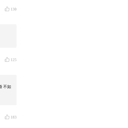
130
125
婚 不如
183
。