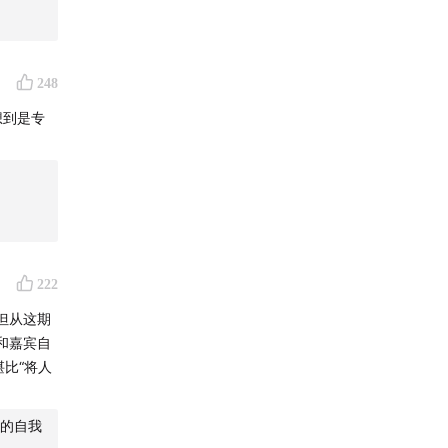
248
想到是专
222
但从这期
和嘉宾自
比“将人
的自我