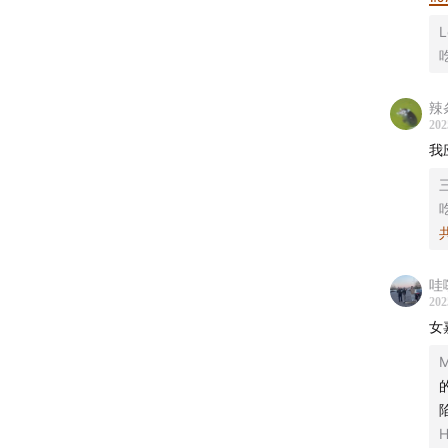
哎哟嚯
中！
我们精
辣
202
前去捧
我
———
本期主
节目收听平
哇
202
拉雅/ 
女
视频版：
（全平台
H