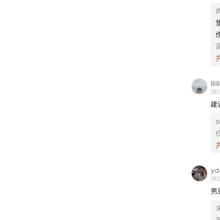
从为爱
你是否
Bil
本期节
202
建
从高中
s
次次的
“恋爱
———
yd
202
00:01:43
男恩
00:14:10