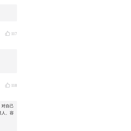
在热播
迎大家
117
i/ 喜马
118
，对自己
男人、容