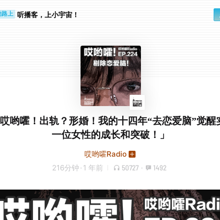
听播客，上小宇宙！
勤路上
睛好累
4「哎哟嚯！出轨？形婚！我的十四年“去恋爱脑”觉醒
一位女性的成长和突破！」
哎哟嚯Radio
216分钟
·
1 年前
50727
·
1492