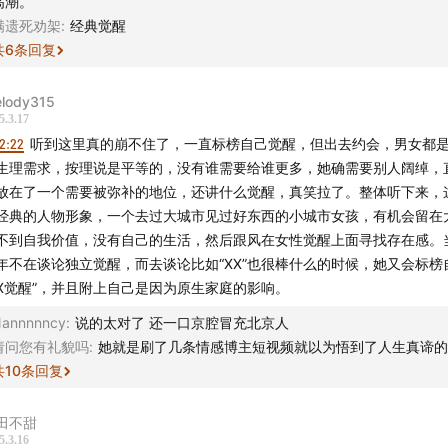
高潮。
0
这个世界没有安全感，大家都是都是光着脚在这个世界跑
满遗死劝架
:
经典觉醒
共
6
条回复
—————————————————
lody315
adio最新周边T恤现已上架淘宝：哎哟嚯Radio周边小店！
5.3.17
2:22
听到这里真的崩不住了，一直标榜自己觉醒，但出去约会，男女都
可以前去看看哦～
生理需求，按理说是平等的，没有谁需要给谁更多，她确需要别人阔绰，
放在了一个需要被弥补的地位，还讲什么觉醒，真笑拉了。整体听下来，
经典的人物形象，一个去过大城市见过好东西的小城市女孩，有机会留在
不到自我价值，没有自己的生活，然后跟风在女性觉醒上面寻找存在感。
年不在谈论独立觉醒，而去谈论比如“XX”也很棒什么的时候，她又会标榜
XX觉醒”，并且附上自己是因为原生家庭的影响。
annnnncy
:
说的太对了 还一口京腔冒充北京人
请问您有礼貌吗
:
她就是刷了几条情感博主短视频就以为悟到了人生真谛的
共
10
条回复
田不甜
5.3.16