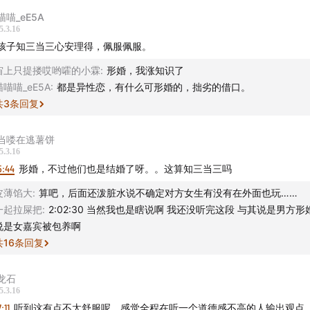
喵喵_eE5A
5.3.16
孩子知三当三心安理得，佩服佩服。
宙上只提搂哎哟嚯的小霖
:
形婚，我涨知识了
喵喵喵_eE5A
:
都是异性恋，有什么可形婚的，拙劣的借口。
共
3
条回复
—————————————————
当喽在逃薯饼
5.3.16
5:44
形婚，不过他们也是结婚了呀。。这算知三当三吗
皮薄馅大
:
算吧，后面还泼脏水说不确定对方女生有没有在外面也玩……
一起拉屎把
:
2:02:30 当然我也是瞎说啊 我还没听完这段 与其说是男方形
说是女嘉宾被包养啊
共
16
条回复
龙石
5.3.16
:11
听到这有点不太舒服呢，感觉全程在听一个道德感不高的人输出观点