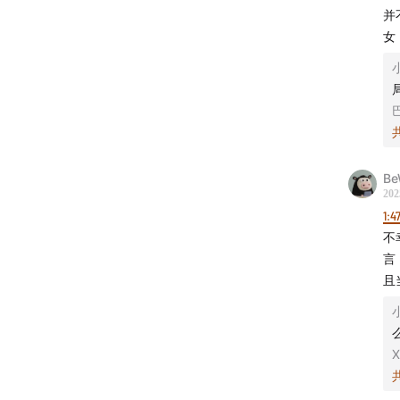
并
女
Be
202
1:4
不
言
且
X