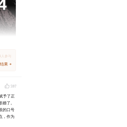
6
人参与
结果
597
赋予了正
形婚了。
恨的口号
点，作为