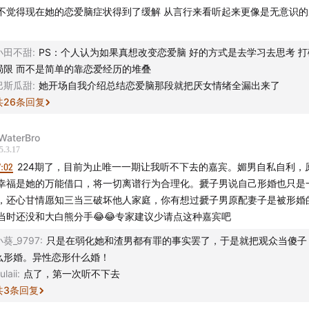
不觉得现在她的恋爱脑症状得到了缓解 从言行来看听起来更像是无意识的
小田不甜
:
PS：个人认为如果真想改变恋爱脑 好的方式是去学习去思考 
局限 而不是简单的靠恋爱经历的堆叠
巴斯瓜甜
:
她开场自我介绍总结恋爱脑那段就把厌女情绪全漏出来了
共
26
条回复
WaterBro
5.3.17
7:02
224期了，目前为止唯一一期让我听不下去的嘉宾。媚男自私自利，
幸福是她的万能借口，将一切离谱行为合理化。搋子男说自己形婚也只是
，还心甘情愿知三当三破坏他人家庭，你有想过搋子男原配妻子是被形婚
当时还没和大白熊分手😂😂专家建议少请点这种嘉宾吧
小葵_9797
:
只是在弱化她和渣男都有罪的事实罢了，于是就把观众当傻子
么形婚。异性恋形什么婚！
ulaii
:
点了，第一次听不下去
共
3
条回复