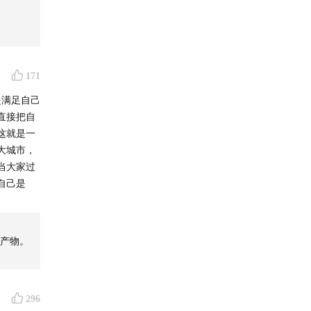
171
是满足自己
直接把自
这就是一
大城市，
当大家过
自己是
产物。
296