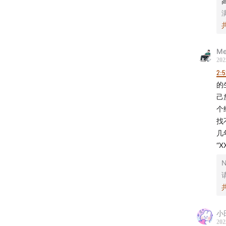
03:20:0
———
Me
哎哟嚯R
202
2:5
感兴趣
的
己
个
找
几
“
N
小
202