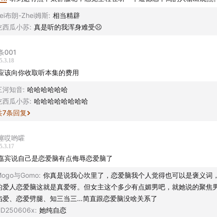
Radio首款付费系列节目「哎哟嚯！小王聊书之聊斋系列！」正
Lei布朗-Zhei姆斯
:
相当精辟
吃西瓜小苏
:
真是听的我浑身难受☹️
选了聊斋志异中的6则长篇3则短篇故事，首期节目免费试听，欢
条001
5.3.18
场！
应该向你收取听本集的费用
——————————————————
三河知音
:
哈哈哈哈哈哈
吃西瓜小苏
:
哈哈哈哈哈哈哈哈
播：Skywang，比利，任小之，妍子
共
7
条回复
台：网易云音乐/ 小宇宙App/微博音频/Podcasts/ B站Bilibil
噻哎哟嚯
5.3.17
荔枝FM/ QQ音乐/微博
嘉宾说自己是恋爱脑有点侮辱恋爱脑了
B站（Bilibili）每周三晚八点
Mogo与Gomo
:
你真是说我心坎里了，恋爱脑我个人觉得也可以是褒义词
的爱人恋爱脑这就是真爱呀。但女主这个多少有点媚男吧，就她说的聚焦
同名：哎哟嚯Radio）
陷爱、恋爱劈腿、知三当三…简直跟恋爱脑没啥关系了
D250606x
:
她纯自恋