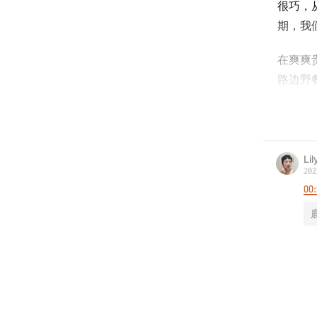
很巧，
期，我
在爽爽
路边野
在这里
「山是
Li
202
「玫瑰
00:
编辑：
设计：
剪辑：