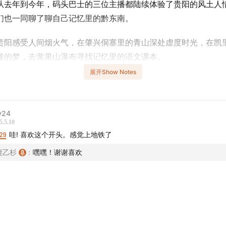
从去年到今年，码头巴士的三位主播都陆续体验了贵阳的风土人
们也一同聊了聊自己记忆里的黔东南。
贵阳感受人间烟火气，在肇兴侗寨里的青山深处虚度时光，在凯
餐的梦，去黄果山瀑布寻找记忆里的语文课本。
展开Show Notes
，
山的影子，狗懒得进化」
ly24
5.5.10
吸收光芒，大地按耐清香」
29
哇! 喜欢这个开头。感觉上地铁了
鹿乙杉
:
嘿嘿！谢谢喜欢
斯嘉丽
OK海倫
鹿乙杉