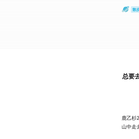
散
通
总要去
鹿乙杉
山中走