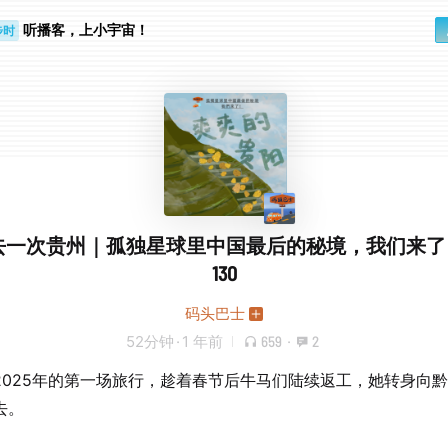
听播客，上小宇宙！
步时
勤路上
一次贵州｜孤独星球里中国最后的秘境，我们来了！ 
130
码头巴士
52分钟
·
1 年前
659
·
2
2025年的第一场旅行，趁着春节后牛马们陆续返工，她转身向
去。