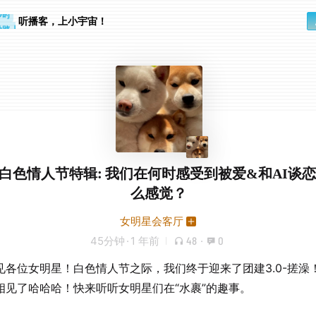
步时
勤路上
听播客，上小宇宙！
.62 白色情人节特辑: 我们在何时感受到被爱&和AI谈
么感觉？
女明星会客厅
45分钟
·
1 年前
48
·
0
见各位女明星！白色情人节之际，我们终于迎来了团建3.0-搓澡
相见了哈哈哈！快来听听女明星们在“水裹”的趣事。