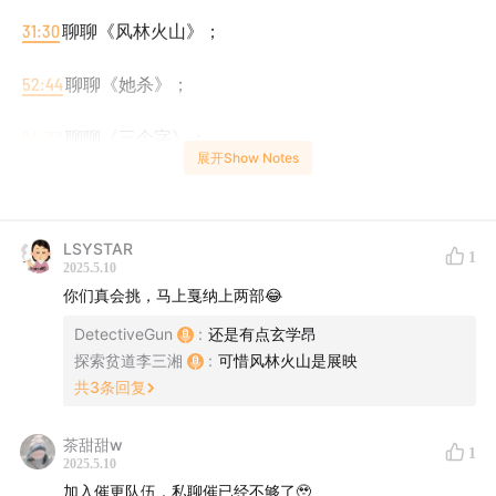
31:30
聊聊《风林火山》；
52:44
聊聊《她杀》；
64:33
聊聊《三个字》；
展开Show Notes
83:51
聊聊《画怪兽的男孩》；
109:06
聊聊《小妖怪的夏天：从前有座浪浪山》！
LSYSTAR
1
2025.5.10
128:18
你们真会挑，马上戛纳上两部😂
电台一周年！记得评论留言！会从评论里抽奖！
DetectiveGun
:
还是有点玄学昂
【电台成员】
探索贫道李三湘
:
可惜风林火山是展映
共
3
条回复
后期：蓝桥
茶甜甜w
1
2025.5.10
加入催更队伍，私聊催已经不够了🥹