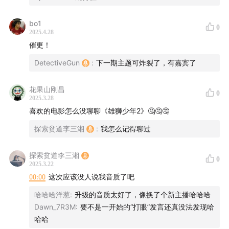
bo1
0
2025.4.28
催更！
DetectiveGun
:
下一期主题可炸裂了，有嘉宾了
花果山刚昌
0
2025.3.28
喜欢的电影怎么没聊聊《雄狮少年2》🤔🤔🤔
探索贫道李三湘
:
我怎么记得聊过
探索贫道李三湘
0
2025.3.22
00:00
这次应该没人说我音质了吧
哈哈哈洋葱
:
升级的音质太好了，像换了个新主播哈哈哈
Dawn_7R3M
:
要不是一开始的“打眼”发言还真没法发现哈
哈哈