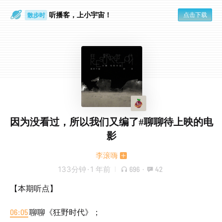
散步时
听播客，上小宇宙！
点击下载
通勤路上
因为没看过，所以我们又编了#聊聊待上映的电
影
李滚嗨
133分钟
·
1 年前
696
·
42
【本期听点】
06:05
聊聊《狂野时代》；