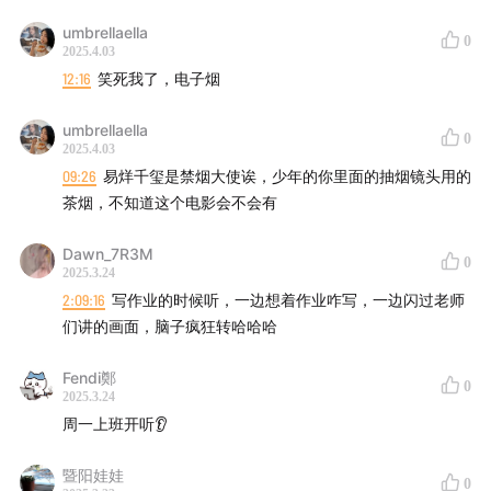
umbrellaella
0
2025.4.03
12:16
笑死我了，电子烟
umbrellaella
0
2025.4.03
09:26
易烊千玺是禁烟大使诶，少年的你里面的抽烟镜头用的
茶烟，不知道这个电影会不会有
Dawn_7R3M
0
2025.3.24
2:09:16
写作业的时候听，一边想着作业咋写，一边闪过老师
们讲的画面，脑子疯狂转哈哈哈
Fendi鄭
0
2025.3.24
周一上班开听👂
暨阳娃娃
0