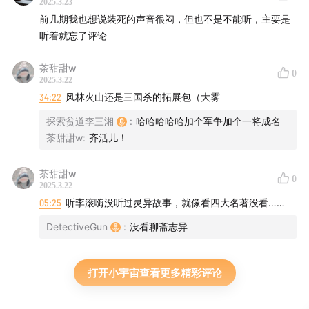
2025.3.23
前几期我也想说装死的声音很闷，但也不是不能听，主要是
听着就忘了评论
茶甜甜w
0
2025.3.22
34:22
风林火山还是三国杀的拓展包（大雾
探索贫道李三湘
:
哈哈哈哈哈加个军争加个一将成名
茶甜甜w
:
齐活儿！
茶甜甜w
0
2025.3.22
05:25
听李滚嗨没听过灵异故事，就像看四大名著没看……
DetectiveGun
:
没看聊斋志异
打开小宇宙查看更多精彩评论