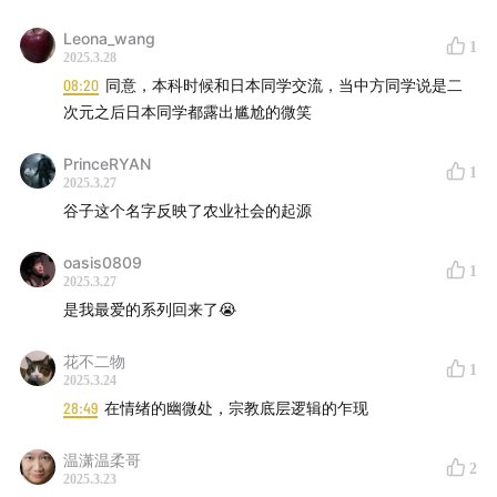
Leona_wang
1
2025.3.28
08:20
同意，本科时候和日本同学交流，当中方同学说是二
次元之后日本同学都露出尴尬的微笑
PrinceRYAN
1
2025.3.27
谷子这个名字反映了农业社会的起源
oasis0809
1
2025.3.27
是我最爱的系列回来了😭
花不二物
1
2025.3.24
28:49
在情绪的幽微处，宗教底层逻辑的乍现
温潇温柔哥
2
2025.3.23