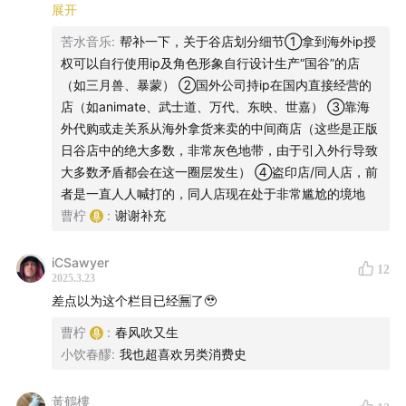
直都做得很好，之所以看起来体量不大不如考虑一下本身人
展开
家的人口基数及老龄化问题。日本二次元的“痛屋”（就是整
15:31
谷圈“地三鲜”和手办逻辑的差别
苦水音乐
:
帮补一下，关于谷店划分细节①拿到海外ip授
个屋子铺满各式周边）展示文化也影响了国内二次元的展现
权可以自行使用ip及角色形象自行设计生产“国谷”的店
形式，也是国内二次元会大量购买重复谷子的源头。错误太
18:14
“善良”的原神开放 IP
（如三月兽、暴蒙） ②国外公司持ip在国内直接经营的
多了，我一个不算二次元只是因为看推理小说会接触很多日
店（如animate、武士道、万代、东映、世嘉） ③靠海
本二次元文化的“路人”都知道的表述错误。对于不熟悉的领
20:15
谷子经济缘起粉丝二创的风潮
外代购或走关系从海外拿货来卖的中间商店（这些是正版
域，如果需要聊其商业模式，建议不如请一个了解的嘉宾一
日谷店中的绝大多数，非常灰色地带，由于引入外行导致
同参与。
24:15
中日韩合流：发币模式、征税模式、传教模式
大多数矛盾都会在这一圈层发生） ④盗印店/同人店，前
者是一直人人喊打的，同人店现在处于非常尴尬的境地
32:15
情感消费需求与人才供给的错配
曹柠
:
谢谢补充
35:15
AI 革命之后，创作者的出路只有“用真心”
iCSawyer
12
2025.3.23
37:15
二次元的“洗白”：恋物癖、小确幸、萌宠
差点以为这个栏目已经🈚️了🥹
曹柠
:
春风吹又生
40:14
亚文化的自我更新：韩国的嘻哈
小饮春醪
:
我也超喜欢另类消费史
45:13
新的机会是长出来的，假装努力白用功
黃鶴樓