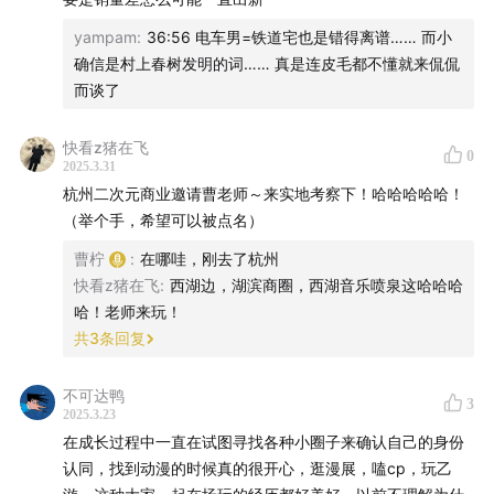
yampam
:
36:56 电车男=铁道宅也是错得离谱…… 而小
确信是村上春树发明的词…… 真是连皮毛都不懂就来侃侃
而谈了
快看z猪在飞
0
2025.3.31
杭州二次元商业邀请曹老师～来实地考察下！哈哈哈哈哈！
（举个手，希望可以被点名）
曹柠
:
在哪哇，刚去了杭州
快看z猪在飞
:
西湖边，湖滨商圈，西湖音乐喷泉这哈哈哈
哈！老师来玩！
共
3
条回复
不可达鸭
3
2025.3.23
在成长过程中一直在试图寻找各种小圈子来确认自己的身份
认同，找到动漫的时候真的很开心，逛漫展，嗑cp，玩乙