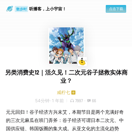
听播客，上小宇宙！
点击下载
散步时
通勤路上
另类消费史12｜活久见！二次元谷子拯救实体商
业？
咸柠七
54分钟
·
1 年前
7997
·
66
元元回归！谷子经济方兴未艾，本期节目是两个充满好奇
的三次元麻瓜在班门弄斧：谷子经济可谓日本二次元、中
国供应链、韩国饭圈的集大成。从亚文化的主流化趋势