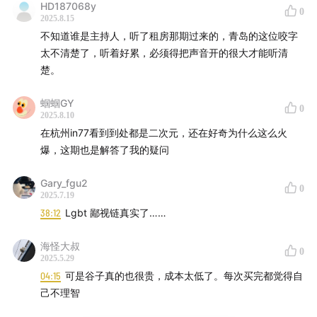
HD187068y
0
2025.8.15
不知道谁是主持人，听了租房那期过来的，青岛的这位咬字
太不清楚了，听着好累，必须得把声音开的很大才能听清
楚。
蝈蝈GY
0
2025.8.10
在杭州in77看到到处都是二次元，还在好奇为什么这么火
爆，这期也是解答了我的疑问
Gary_fgu2
0
2025.7.19
38:12
Lgbt 鄙视链真实了……
海怪大叔
0
2025.5.29
04:15
可是谷子真的也很贵，成本太低了。每次买完都觉得自
己不理智