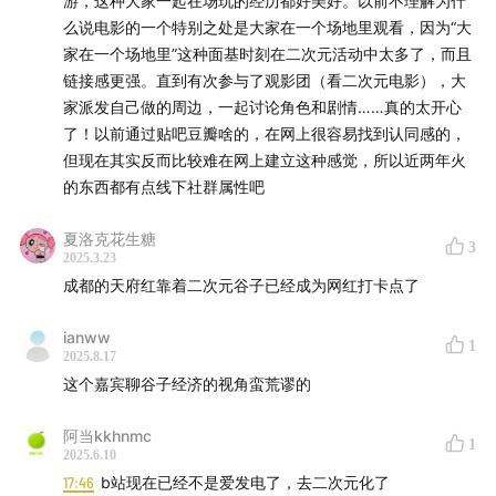
游，这种大家一起在场玩的经历都好美好。以前不理解为什
么说电影的一个特别之处是大家在一个场地里观看，因为“大
家在一个场地里”这种面基时刻在二次元活动中太多了，而且
链接感更强。直到有次参与了观影团（看二次元电影），大
家派发自己做的周边，一起讨论角色和剧情……真的太开心
了！以前通过贴吧豆瓣啥的，在网上很容易找到认同感的，
但现在其实反而比较难在网上建立这种感觉，所以近两年火
的东西都有点线下社群属性吧
夏洛克花生糖
3
2025.3.23
成都的天府红靠着二次元谷子已经成为网红打卡点了
ianww
1
2025.8.17
这个嘉宾聊谷子经济的视角蛮荒谬的
阿当kkhnmc
1
2025.6.10
17:46
b站现在已经不是爱发电了，去二次元化了