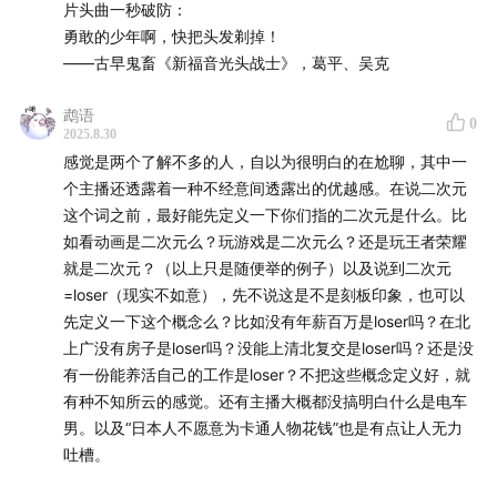
片头曲一秒破防：
勇敢的少年啊，快把头发剃掉！
——古早鬼畜《新福音光头战士》，葛平、吴克
鹉语
0
2025.8.30
感觉是两个了解不多的人，自以为很明白的在尬聊，其中一
个主播还透露着一种不经意间透露出的优越感。在说二次元
这个词之前，最好能先定义一下你们指的二次元是什么。比
如看动画是二次元么？玩游戏是二次元么？还是玩王者荣耀
就是二次元？（以上只是随便举的例子）以及说到二次元
=loser（现实不如意），先不说这是不是刻板印象，也可以
先定义一下这个概念么？比如没有年薪百万是loser吗？在北
上广没有房子是loser吗？没能上清北复交是loser吗？还是没
有一份能养活自己的工作是loser？不把这些概念定义好，就
有种不知所云的感觉。还有主播大概都没搞明白什么是电车
男。以及“日本人不愿意为卡通人物花钱”也是有点让人无力
吐槽。