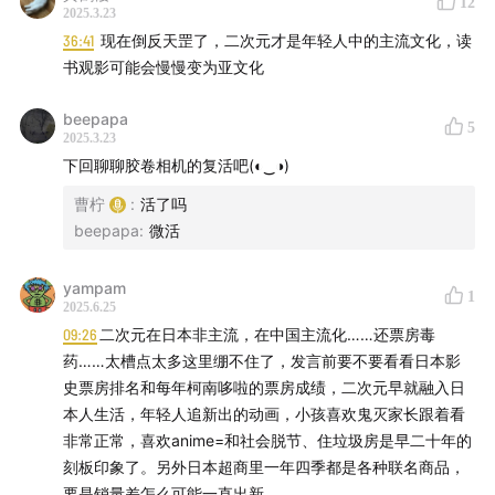
12
2025.3.23
48:15
游戏第九艺术：风之旅人与宗教体验之种种
36:41
现在倒反天罡了，二次元才是年轻人中的主流文化，读
书观影可能会慢慢变为亚文化
制作 曹福楼
beepapa
5
2025.3.23
下回聊聊胶卷相机的复活吧(◐‿◑)
配乐 高橋洋子 - 残酷な天使のテーゼ
曹柠
:
活了吗
beepapa
:
微活
yampam
1
2025.6.25
09:26
二次元在日本非主流，在中国主流化……还票房毒
药……太槽点太多这里绷不住了，发言前要不要看看日本影
史票房排名和每年柯南哆啦的票房成绩，二次元早就融入日
本人生活，年轻人追新出的动画，小孩喜欢鬼灭家长跟着看
非常正常，喜欢anime=和社会脱节、住垃圾房是早二十年的
刻板印象了。另外日本超商里一年四季都是各种联名商品，
要是销量差怎么可能一直出新