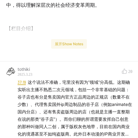
中，得以理解深层次的社会经济变革周期。
【栏目介绍】
由主播曹柠和品牌广告营销专家王元元联合主持，用新奇
展开Show Notes
的脑洞和跨度极大的思维方式揭开消费品日用而不知的另
一面，展示广告之魅的同时想象生活的另一种可能。愿我
们都清醒而主动地生活。
tothiki
20
2025.3.23
37:19
这个说法不准确，宅里没有因为“领域”分高低。这期确
实听出主播不熟悉二次元领域，包括一个非常基础的问题：
【你将会听到】
谷子店也有分是售卖国内官方正品周边的正规店（数量不在
少数）、代理售卖国外ip周边制品的谷子店（例如animate在
04:51
老商城自救偶遇二次元“一窝蜂”
国内分店）、还有售卖盗版周边的店（也就是主播一直整期
在说的那类“谷子店”）。而你们聊的所谓需要发挥自己创意
06:30
从日本的非主流变成中国的新消费
的那种叫做同人二创，属于版权灰色地带，目前在国内商业
化的境遇甚至不如纯盗版商。此外日本动漫的IP商业开发一
11:39
社会理想破灭，日本年轻人需要可以逃避的世界