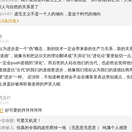
识人与自然的关系罢了
zv147
:
虚无主义不是一个人的倾向，是这个时代的倾向
共
3
条回复
春
5.3.25
认为进步是一个“伪”概念，新的技术一定会带来新的生产力关系，新的关
“道德”，就像当初把达尔文的理论翻译成“天演论”比“进化论”要更贴切一点
一定会push道德的“演化”。而后世的人站在他们的当代，也必然会觉得他们
道德是比“古代”的我们的道德更进步，就像我们现在认为我们的道德比商
一样。 还没听，不知道树老师会不会在播客里表达类似观点，先留个言然
上床盖好被再听着老师的声音入眠
西瓜吖
5.3.25
37
好可爱的拜拜拜拜拜
小饮春醪
:
可爱又机灵！
知奥敏儿
:
但真的令我鸡皮疙瘩掉一地 （无恶意无恶意 ） 纯属个人感受