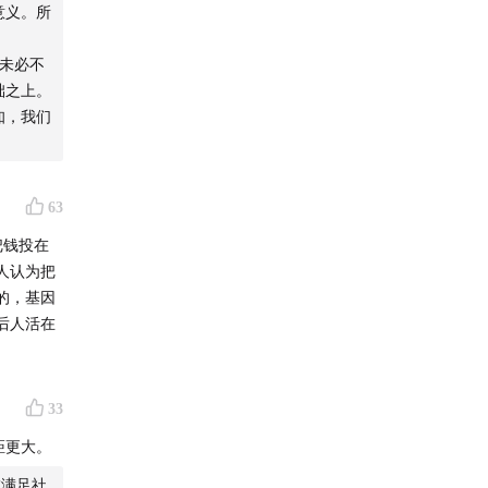
意义。所
人未必不
础之上。
知，我们
63
把钱投在
人认为把
的，基因
后人活在
33
距更大。
虑满足社