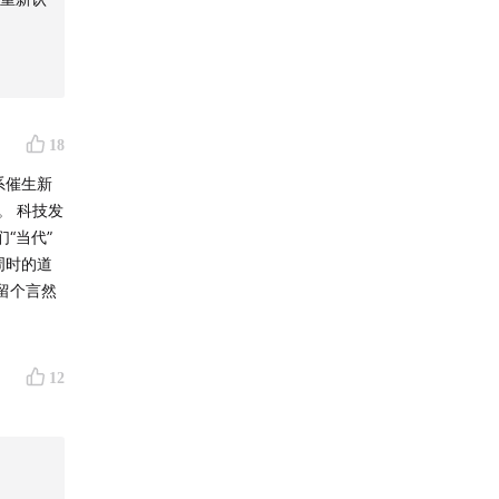
18
系催生新
。 科技发
“当代”
周时的道
12