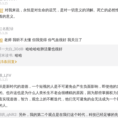
5.3.25
07
对我来说，永恒是对生命的诅咒，是对一切意义的消解。死亡的必然
着的意义。
红名配绿
5.3.26
00
老师 我听不太懂 但我觉得 你气血很好 我关注了
浮一大白_30d8
:
哈哈哈哈肺活量也很好
阿米读书
:
哈哈
共
5
条回复
_Lj1V
5.3.25
识是新时代的道德，一个短视的人是不可避免会产生负面影响，即使他的
的。也许这也是为什么人类长生不老会很糟糕的原因，因为那些掌握权力
直实现道德，智力，观念上的不断迭代，他们无可避免的会无法成为一个
的人。
哄哄_qNR2
:
另外，我的第二个观点是在我们这个时代，科技已经足够的