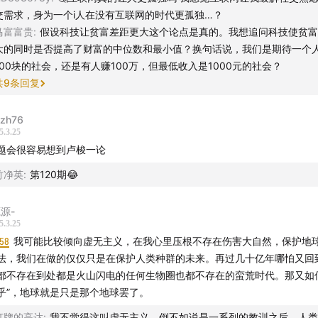
交需求，身为一个i人在没有互联网的时代更孤独…？
马富富贵
:
假设科技让贫富差距更大这个论点是真的。我想追问科技使贫富
大的同时是否提高了财富的中位数和最小值？换句话说，我们是期待一个
100块的社会，还是有人赚100万，但最低收入是1000元的社会？
共
9
条回复
ezh76
5.3.25
题会很容易想到卢梭一论
竹净英
:
第120期😂
源源-
5.3.25
:58
我可能比较倾向虚无主义，在我心里压根不存在伤害大自然，保护地
法，我们在做的仅仅只是在保护人类种群的未来。再过几十亿年哪怕又回
都不存在到处都是火山闪电的任何生物圈也都不存在的蛮荒时代。那又如
乎”，地球就是只是那个地球罢了。
打牌的高达
:
我不觉得这叫虚无主义，倒不如说是一系列的教训之后，人类