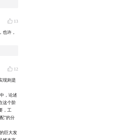
13
，也许，
12
实现则是
》中，论述
在这个阶
要，工
配”的分
术的巨大发
足够丰富