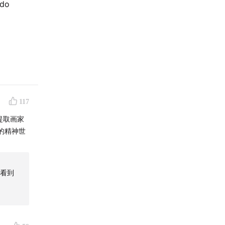
do
117
提取画家
的精神世
又看到