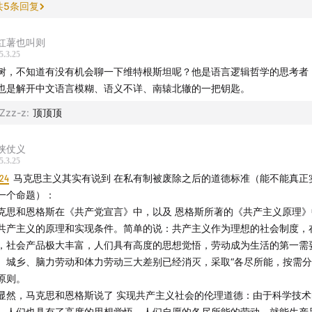
共
5
条回复
红薯也叫则
5.3.25
树，不知道有没有机会聊一下维特根斯坦呢？他是语言逻辑哲学的思考者
也是解开中文语言模糊、语义不详、南辕北辙的一把钥匙。
Zzz-z
:
顶顶顶
侠仗义
5.3.25
:24
马克思主义其实有说到 在私有制被废除之后的道德标准（能不能真正
一个命题）：
克思和恩格斯在《共产党宣言》中，以及 恩格斯所著的《共产主义原理
共产主义的原理和实现条件。简单的说：共产主义作为理想的社会制度，
，社会产品极大丰富，人们具有高度的思想觉悟，劳动成为生活的第一需
、城乡、脑力劳动和体力劳动三大差别已经消灭，采取“各尽所能，按需分
原则。
显然，马克思和恩格斯说了 实现共产主义社会的伦理道德：由于科学技
，人们也具有了高度的思想觉悟，人们自愿的各尽所能的劳动，就能生产