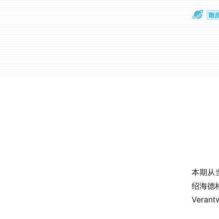
散
通
本期从
绍海德格
Veran