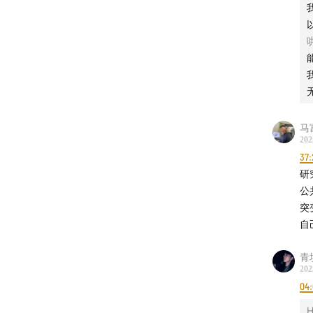
马
202
37:
研
公
突
自
青
202
04
H