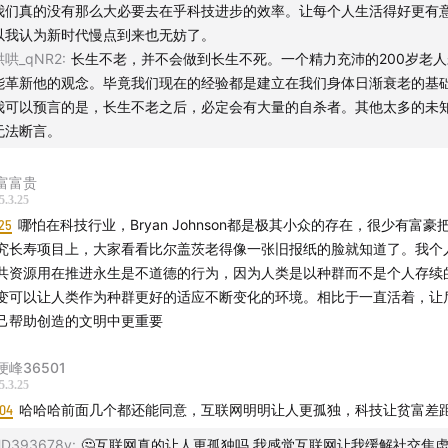
我们真的没有那么大必要去在乎科技进步的效率。让每个人生活得好更有
以我认为新时代慢点到来也无妨了。
哄哄_qNR2
:
长生不老，并不会做到长生不死。一个精力充沛的200岁老
能革新他的观念。毕竟我们现在的经验都是建立在我们身体日渐衰老的基
我可以预言的是，长生不老之后，必定会有大量的自杀者。其他太多的未
无法断言。
富富贵
5.3.25
25
哪怕在科技行业，Bryan Johnson都是极其小众的存在，很少有富豪
究长寿项目上，大家看看比尔盖茨老得像一张旧报纸的脸就知道了。我个
共资源用在推进永生是不道德的行为，因为人类是以种群而不是个人存续
变可以让人类作为种群更好的适应不断变化的环境。相比于一直活着，让
己帮助创造的文明中更重要
埂峰36501
5.3.25
:04
哈哈哈前面几个都还能同意，互联网明明让人更孤独，科技让贫富差
D393678y
:
🤔互联网真的让人更孤独吗 我感觉互联网让我缓解社交焦