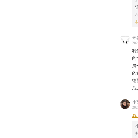
a
怀
202
我
的
展
的
德更“进步”
后
小
202
39: