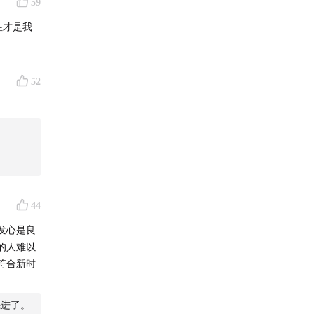
59
性才是我
52
44
发心是良
的人难以
符合新时
先进了。