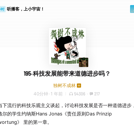
步时
听播客，上小宇宙！
勤路上
195-科技发展能带来道德进步吗？
独树不成林
40分钟
·
1 年前
54306
·
217
当下流行的科技乐观主义谈起，讨论科技发展是否一种道德进步
尔的学生约纳斯Hans Jonas《责任原则Das Prinzip
twortung》 里的第一章。