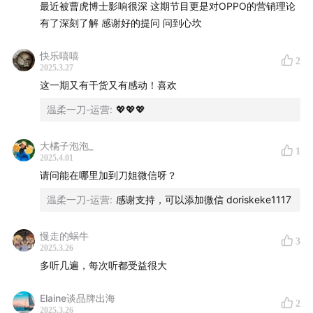
最近被曹虎博士影响很深 这期节目更是对OPPO的营销理论
有了深刻了解 感谢好的提问 问到心坎
快乐嘻嘻
2
2025.3.27
这一期又有干货又有感动！喜欢
温柔一刀-运营
:
💖💖💖
大橘子泡泡_
1
2025.4.01
请问能在哪里加到刀姐微信呀？
温柔一刀-运营
:
感谢支持，可以添加微信 doriskeke1117
慢走的蜗牛
3
2025.3.26
多听几遍，每次听都受益很大
Elaine谈品牌出海
2
2025.3.26