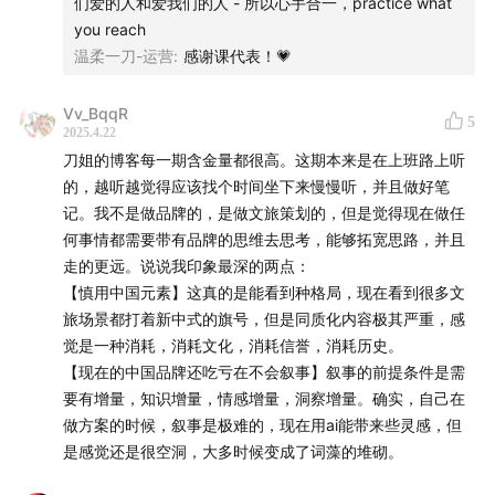
们爱的人和爱我们的人 - 所以心手合一，practice what
而不是AI识别形式，风气陨落，这些带来满足和快乐，一般
you reach
刚需都是机器做得比人好
温柔一刀-运营
:
感谢课代表！💗
- 品牌的体现是对生活方式的拆解，换句话说，生活方式帮
助构建品牌发展路径
Vv_BqqR
5
- 其他点
2025.4.22
- **当下年轻人相信未来是不确定的，那么当下的体验陪伴
刀姐的博客每一期含金量都很高。这期本来是在上班路上听
就是确定的**
的，越听越觉得应该找个时间坐下来慢慢听，并且做好笔
- 传播成功一大核心就是**简单**
记。我不是做品牌的，是做文旅策划的，但是觉得现在做任
何事情都需要带有品牌的思维去思考，能够拓宽思路，并且
走的更远。说说我印象最深的两点：
【慎用中国元素】这真的是能看到种格局，现在看到很多文
旅场景都打着新中式的旗号，但是同质化内容极其严重，感
觉是一种消耗，消耗文化，消耗信誉，消耗历史。
【现在的中国品牌还吃亏在不会叙事】叙事的前提条件是需
要有增量，知识增量，情感增量，洞察增量。确实，自己在
做方案的时候，叙事是极难的，现在用ai能带来些灵感，但
是感觉还是很空洞，大多时候变成了词藻的堆砌。