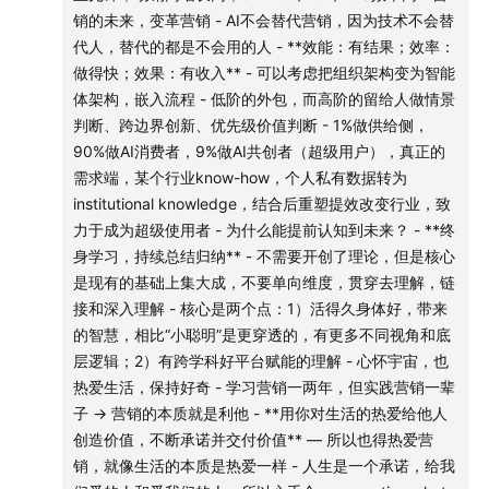
渠道和社媒下，approach到最适合自己的价值
销的未来，变革营销 - AI不会替代营销，因为技术不会替
|本期团队|
- 比如出海时，想清楚用中国元素前，对国外消费者沟通和
代人，替代的都是不会用的人 - **效能：有结果；效率：
降低认知产生关系是促进还是抑制作用
做得快；效果：有收入** - 可以考虑把组织架构变为智能
内容制作：小水井、舒雅
- 比如官网像美国可能更加靠谱，去国外
体架构，嵌入流程 - 低阶的外包，而高阶的留给人做情景
- 喜茶出国不会考虑中国茶文化，而是直接说全球茶道
判断、跨边界创新、优先级价值判断 - 1%做供给侧，
剪辑：子涵
- **文化为根，理念和体验才是抓手：**讲述文化故事作为
90%做AI消费者，9%做AI共创者（超级用户），真正的
叙事，通过理念和体验讲述文化的先进，比如意向和表达回
需求端，某个行业know-how，个人私有数据转为
|片头片尾BGM|
到当下的场景和体验、审美和生活方式
institutional knowledge，结合后重塑提效改变行业，致
- 要会如何叙事：叙事的核心不是侧面宣传产品，而是思考
力于成为超级使用者 - 为什么能提前认知到未来？ - **终
片头：中国雅痞-CEM records/By.L
是否带来价值增量
身学习，持续总结归纳** - 不需要开创了理论，但是核心
- **你的故事是否带来价值增量？包括信息、知识、洞察、
是现有的基础上集大成，不要单向维度，贯穿去理解，链
片尾：一身焰火去罗马-莫文蔚
情感增量**
接和深入理解 - 核心是两个点：1）活得久身体好，带来
- 比如：充电快屏幕好又怎么样？关注你的手机在我生活中
的智慧，相比“小聪明”是更穿透的，有更多不同视角和底
什么不一样，带入场景而不直接讲产品
层逻辑；2）有跨学科好平台赋能的理解 - 心怀宇宙，也
- 营销人都是热爱生活的人，生活中的场景情景moment，然
热爱生活，保持好奇 - 学习营销一两年，但实践营销一辈
后用narrative叙事
子 → 营销的本质就是利他 - **用你对生活的热爱给他人
- **营销的底层也是通过narrative来丰富民众对大千世界的
创造价值，不断承诺并交付价值** — 所以也得热爱营
感受**
销，就像生活的本质是热爱一样 - 人生是一个承诺，给我
- **很多非刚需的东西才恰恰带来满足快乐：**比如审美，