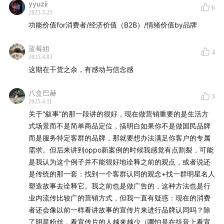
yyuzii
6
2025.3.25
功能价值for消费者/经济价值（B2B）/情绪价值by品牌
蓝莓姐
4
2025.4.03
这期在干货之余，有感动与信念感
八盒巴赫
3
2025.4.11
关于“叙事”的那一段讲的很好，现在做营销重要的是生活方
式场景而不是简单商品定位，搞明白如果你不是做国民品牌
而是服务特定客群的品牌，那就要想办法满足你客户的专属
需求。但后来讲到oppo新案例的时候我感觉有点割裂，可能
是我认为这个例子并不能很好地诠释之前的观点，或者说还
是传统的那一套：找到一个客群认同的观念+找一群明星名人
塑造故事去诠释它。我之前也是做广告的，这种方法也是行
业内流传比较广的营销方式，但我一直有疑惑：现在的消费
者还会像以前一样看讲故事的宣传片来进行品牌认同吗？除
了明星粉丝，看宣传片的人越来越少（哪怕是在抖音上看宣