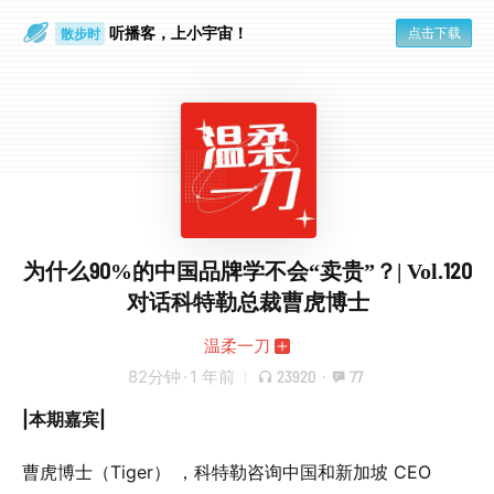
散步时
听播客，上小宇宙！
点击下载
通勤路上
为什么90%的中国品牌学不会“卖贵”？| Vol.120
对话科特勒总裁曹虎博士
温柔一刀
82分钟
·
1 年前
23920
·
77
|本期嘉宾|
曹虎博士（Tiger） ，科特勒咨询中国和新加坡 CEO