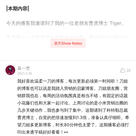
|本期内容|
今天的播客我邀请到了我的一位老朋友曹虎博士 Tiger。
曹虎博士一直都是我非常敬佩的前辈，师从营销大师科特
展开Show Notes
勒，是科特勒咨询集团在中国三号员工之一，现在是科特
勒咨询中国和新加坡的 CEO。
葛一梵
科特勒在营销界的鼻祖地位不用多说，我自己也是看着科
20
2025.3.26
特勒的《市场营销管理》长大的，每年还会重新温习一
我好喜欢温柔一刀的博客，每次更新必须第一时间听！刀姐
下，这本书这么多年一直在更新，现在已经出到 16 版。
的博客也可以说是我踏入营销的启蒙博客。刀姐朋友圈，营
销群我也在，每周的活动氛围真是相当不错，有固定的话题
我一直以来都非常相信科特勒一派的理论，无论是最早的
小花藤们也和大家一起讨论。上周讨论的是小米营销出圈的
1.0 时代还是今天的 5.0时代，科特勒都有一个非常核心的
几步关键动作，我也参与到了集中。这期请到了科特勒总裁
观点：营销其实是为消费者创造和传递需求。
曹虎博士，自觉的把倍速放慢到1.3倍，准备认真仔细听。希
望刀姐多更新博客，时长80分钟也太爱了。这期播客必须打
碎片化下的营销已经发生了非常大的变化，我去年还专门
印出来逐字稿好好看看！👀