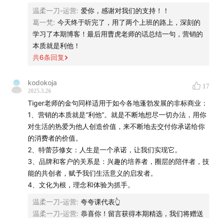
写了一篇文章
《营销大变天》
来说这件事，这篇文章写出
温柔一刀-运营
:
爱你，感谢对我们的支持！！
了很多人的心声。
葛一梵
:
今天终于听完了，用了两个上班的路上，深刻的
学习了本期博客！最后用曹虎老师的话总结一句，营销的
另一方面，品牌也遇到了很多时代的机会，比如现在有句
本质就是利他！
共
6
条回复
话是这么说的：
“不出海，就出局。”
我知道很多品牌都很困惑：
明明知道出海是风口，明明知
kodokoja
17
2025.3.26
道营销已经大变天，但是就不知道怎么做！
Tiger老师的金句同样适用于如今各地蓬勃发展的非标商业：
1、营销的本质就是“利他”。就是不断地想尽一切办法，用你
刚好，曹虎博士去年出版了两本新书《溢出》《增长革
对生活的热爱为他人创造价值，来不断地去交付你承诺给你
命》，里面凝聚着科特勒咨询的理论精华，里面就讲到今
的消费者的价值。
天品牌正在面临的两个时代机遇，到底应该怎么做？
2、特蕾莎修女：人生是一个承诺，让我们实现它。
3、品牌和客户的关系是：兴趣的培养者，圈层的陪伴者，技
这次我和他激情对谈了几个小时，中途都把收音设备搞没
能的共创者，赋予我们生活意义的启发者。
电了，还是挡不住我们对当下思考和对未来的想象。
4、文化为根，理念和体验为抓手。
温柔一刀-运营
:
夸夸课代表👆
听完像上了价值几个亿的营销管理课，你完全没有理由错
温柔一刀-运营
:
恭喜你！留言获得本期精选，我们将赠送