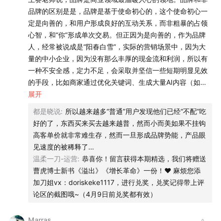
01:09:00
营销，是一门可以让经济规律失效的学科
品牌的区别是是，品牌是基于使命初心的，这个使命初心一
定是向善的，和用户形成良好的互动关系，而非粗暴的占领
01:16:24
94岁的科特勒如何感受生活？不热爱生活的人不
心智，和“你”形成单次交易。但正因为是向善的，作为品牌
可能成为大师
人，经常被说成是“阳春白雪”，实际的营销场景中，因为大
量的中小企业，因为没有那么丰厚的现金流和利润，所以有
|补充阅读|
一种不安全感，定力不足，会采取并坚信一些短期明显见效
的手段，比如商家通过优化关键词、生成大量AI内容（如文
我直说了，中国营销已经大变天
章、评测），提升自身在AI搜索结果中的排名，类似于传统
展开
搜索引擎的SEO策略。以污染公共数据等手段，影响消费者
曹虎：从乐高和Patagonia，看品牌资产如何转化为增
都是晓说
:
所以越来越多“普通”用户发现他们已经“不配”吃
决策；比如电商的“补单”、问大家引导、评价维护，虚假信
好的了，东西买来买去越来越普，然而小而美如果不挂钩
长？
任背书创造，小红书深度伪造真实用户分享，评论区碓楼；
高客单价就非常难生存，然而一旦形成品牌势能，产品眼
因为急躁，更容易接受一些所谓电商黄埔军校教的快速打造
见速度的被稀释了…
Vol.14 中国会像日本一样进入第四消费时代吗？ | 对谈科
所谓“品牌感“，一些看起来逻辑清晰的，充满竞争策略的品
温柔一刀-运营
:
恭喜你！留言获得本期精选，我们将赠送
特勒咨询合伙人曹虎
类定位理论。毕竟百余年前，可口可乐也是功能性产品，卖
曹虎博士新书《溢出》《增长革命》一份！❤ 麻烦您添
货思维。这些都让信奉长期主义的品牌观践行者，有时候显
加刀姐vx：doriskeke1117，进行兑奖，兑奖记得带上评
|关于我们|
得功力不足见效慢。即时有些企业前面已经赚到一笔钱，决
论区的截图哦~（4月9日前兑奖都有效）
定做脱离卖货思维做品牌，也依然是“外儒内法”。品牌的价
主播：刀姐doris（刀法 Digipont 创始人兼CEO）
值，品牌人的价值当怎么衡量？企业创始人的集体观念在什
Marras