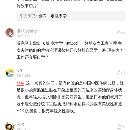
传故事切片）
阳光阿乃
:
也不一定概率学
谌菲Sophy
4
2025.3.27
听完马上拿出16版 我大学当时念会计 好朋友念工商管理 每
次去蹭他们的营销管理课都好开心好想自己学一遍 现在为了
工作还真要自学了
N9
3
2025.4.01
31:47
这一点真的认同，最有体验的是中国中医传统儿豆，就
是很小的膏贴通过贴在耳朵上相应的穴位来改善治疗身体状
况，但年轻人很少用除非是爱好养生，但是日本他们就用了
这个理念把传统耳豆贴换成那种水钻样式的很有美观性有点
Y2K 的感觉，很受年轻女性喜欢。
浅淡
3
2025.3.27