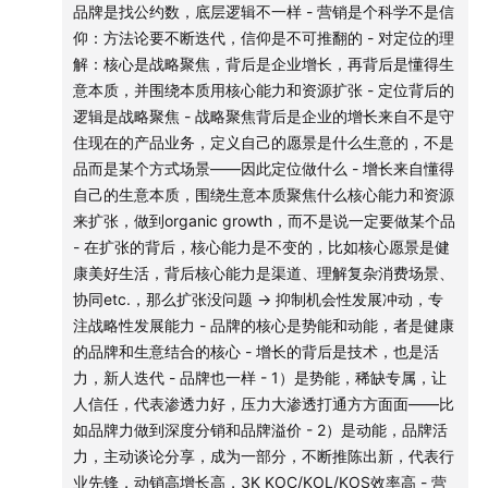
品牌是找公约数，底层逻辑不一样 - 营销是个科学不是信
类，但品类就是生产思维
仰：方法论要不断迭代，信仰是不可推翻的 - 对定位的理
- 对应生活思维比如生活场景etc.
解：核心是战略聚焦，背后是企业增长，再背后是懂得生
- 做消费者为中心的mindset
意本质，并围绕本质用核心能力和资源扩张 - 定位背后的
- 一定会一直存在品牌，才能给到人信任和茫茫里面的选择
逻辑是战略聚焦 - 战略聚焦背后是企业的增长来自不是守
住现在的产品业务，定义自己的愿景是什么生意的，不是
**一个好的品牌要真诚和真实，做好消费者的陪伴，用叙事
品而是某个方式场景——因此定位做什么 - 增长来自懂得
带来价值增量**
自己的生意本质，围绕生意本质聚焦什么核心能力和资源
来扩张，做到organic growth，而不是说一定要做某个品
- 品牌要从仰视变成陪伴，真诚和真实才是必杀技
- 在扩张的背后，核心能力是不变的，比如核心愿景是健
- **真实真诚才是长久之道**
康美好生活，背后核心能力是渠道、理解复杂消费场景、
- 真诚感和真实，不避讳不好的点和脆弱性
协同etc.，那么扩张没问题 → 抑制机会性发展冲动，专
- 做到兴趣和陪伴，圈层，技能共创，意义和启发
注战略性发展能力 - 品牌的核心是势能和动能，者是健康
- **核心是mindset，真正的身体力行而不是抄袭，从骨子里
的品牌和生意结合的核心 - 增长的背后是技术，也是活
相信**
力，新人迭代 - 品牌也一样 - 1）是势能，稀缺专属，让
- 从生产材料到工艺到营销方式到公司股权利益分配到商业
人信任，代表渗透力好，压力大渗透打通方方面面——比
模式，都有信仰，不做假的不地道的事情
如品牌力做到深度分销和品牌溢价 - 2）是动能，品牌活
- 消费者越来越精明趋优购买，在有限消费下买最好
力，主动谈论分享，成为一部分，不断推陈出新，代表行
- 比如一方面性价比，一方面情绪，本质都是在极为发达的
业先锋，动销高增长高，3K KOC/KOL/KOS效率高 - 营