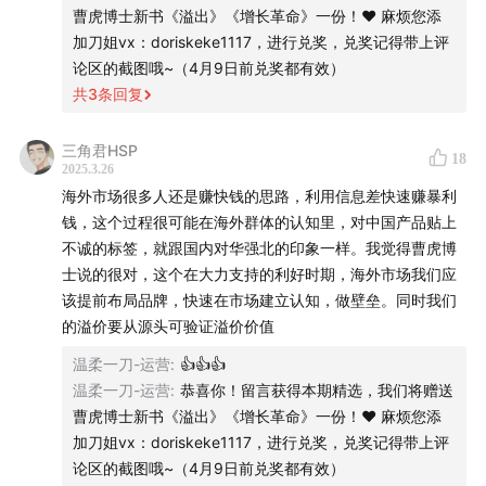
过！
曹虎博士新书《溢出》《增长革命》一份！❤ 麻烦您添
加刀姐vx：doriskeke1117，进行兑奖，兑奖记得带上评
|本期福利|
论区的截图哦~（4月9日前兑奖都有效）
共
3
条回复
评论点赞前5名，将会获得两本曹虎博士的新书《溢出》
《增长革命》。 (截止2025年4月2日中午12点前)
三角君HSP
18
2025.3.26
|时间戳|
海外市场很多人还是赚快钱的思路，利用信息差快速赚暴利
钱，这个过程很可能在海外群体的认知里，对中国产品贴上
06:40
吃喝玩乐、衣食住行被海外大公司包围，为什么无
不诚的标签，就跟国内对华强北的印象一样。我觉得曹虎博
法诞生“中国版可口可乐”？
士说的很对，这个在大力支持的利好时期，海外市场我们应
该提前布局品牌，快速在市场建立认知，做壁垒。同时我们
10:16
出海、出海，出来混，最重要的是先出来！
的溢价要从源头可验证溢价价值
温柔一刀-运营
:
👍👍👍
12:10
出海一定要做品牌，一定要学会“卖贵”
温柔一刀-运营
:
恭喜你！留言获得本期精选，我们将赠送
曹虎博士新书《溢出》《增长革命》一份！❤ 麻烦您添
16:17
中国企业的“底裤思维”：当一个人手上拿着锤子的时
加刀姐vx：doriskeke1117，进行兑奖，兑奖记得带上评
候，看什么都像钉子
论区的截图哦~（4月9日前兑奖都有效）