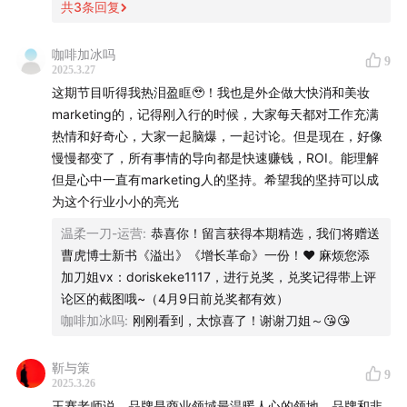
共
3
条回复
29:42
奈雪、安克创新、小米为什么能让海外消费者爱
上？品牌要学会讲全球普适的价值观
咖啡加冰吗
9
2025.3.27
35:31
OPPO 的叙事：与其说产品功能，不如说“你将是八
这期节目听得我热泪盈眶🥹！我也是外企做大快消和美妆
marketing的，记得刚入行的时候，大家每天都对工作充满
万人体育场中第一个拍下爱豆照片的人”
热情和好奇心，大家一起脑爆，一起讨论。但是现在，好像
慢慢都变了，所有事情的导向都是快速赚钱，ROI。能理解
38:53
叙事 vs 广告：不打卖点、功能，回归到消费者的具
但是心中一直有marketing人的坚持。希望我的坚持可以成
体场景和时刻
为这个行业小小的亮光
41:04
平台型大公司 vs 小而美的人群品牌，谁才是品牌的
温柔一刀-运营
:
恭喜你！留言获得本期精选，我们将赠送
未来？
曹虎博士新书《溢出》《增长革命》一份！❤ 麻烦您添
加刀姐vx：doriskeke1117，进行兑奖，兑奖记得带上评
47:00
定位理论盛行，纯粹是因为好懂？
论区的截图哦~（4月9日前兑奖都有效）
咖啡加冰吗
:
刚刚看到，太惊喜了！谢谢刀姐～😘😘
01:01:50
营销人未来要成为 9% 的 AI 共创者和超级用户，
像一棵树一样扎根
靳与策
9
2025.3.26
王赛老师说，品牌是商业领域最温暖人心的领地。品牌和非