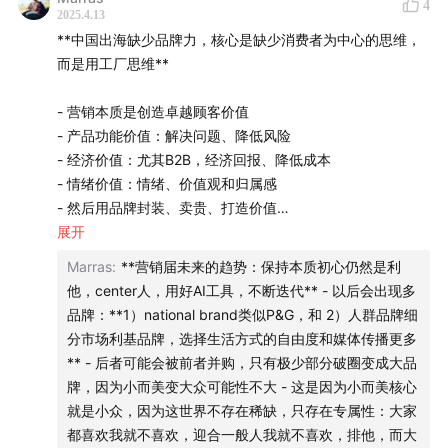
4
么点会产生较大扭转，这是不是能让“品牌部”穿越波动存在
2025.4.13
前互联网平台衣二三 CMO、北美支付宝市场运营负责
下去，让更多优秀人成为品牌人的动因？
**中国出海缺少品牌力，核心是缺少消费者为中心的思维，
人、纽约 MK 传播经理、北美联合利华护肤品类品牌经
而是用工厂思维**
理。同时也是一个营销圈和消费圈的头部 KOL，全网百万
粉丝。
- 营销本质是创造卓越顾客价值
- 产品功能价值：解决问题、降低风险
刀法致力于打造全球品牌的营销智库。秉承「成就中国好
- 经济价值：尤其B2B，经济回报、降低成本
品牌，带领走向全世界」的核心目标，为中国品牌找到企
- 情绪价值：情绪、价值观和归属感
- 然后用品牌封装、卖贵、打造价值
业发展所需要的「品牌之道」、「效果之术」，以及拥有
- 建立在中国供应链上的设计和功能价值后，**下一步是讲
展开
同样价值观的人才及合作伙伴，助力品牌加速。
故事，没人为了买而买，而是融入工作和生活**
Marras
:
**营销届未来的趋势：保持本质初心仍然是利
- 以人为本，不要按照生产思维、物的思维理解
《温柔一刀》是一档聚焦于消费品牌、营销趋势、职业发
他，center人，用好AI工具，不断迭代** - 以后会出现多
- 没有品牌就没有商业性，才能保持price，然后持续研发、
展以及多元人生等领域的对谈性播客。由刀姐doris和刀法
品牌：**1）national brand类似P&G，和 2）人群品牌细
吸引人才，才能持续出海
分市场利基品牌，选择生活方式的自由度和媒体传播更多
的小伙伴们一起制作。
- 不搞品牌价格一定会降低的，有内卷和抄袭的问题，也比
** - 后者可能会被前者并购，只有极少部分破圈变成大品
如生产效率越来越高反而让你越来越便宜
牌，因为小而美变大众可能性不大 - 这是因为小而美核心
- 不是赚快钱，必须做sustainable，要all-in：才符合时代大
就是小众，因为这世界不存在稀缺，只存在专属性：大家
趋势，创始人亲自下场，有资源倾斜
都喜欢我就不喜欢，迎合一般人我就不喜欢，排他，而大
- 什么叫不好的工厂思维？比如谈定位，定位的背后是品