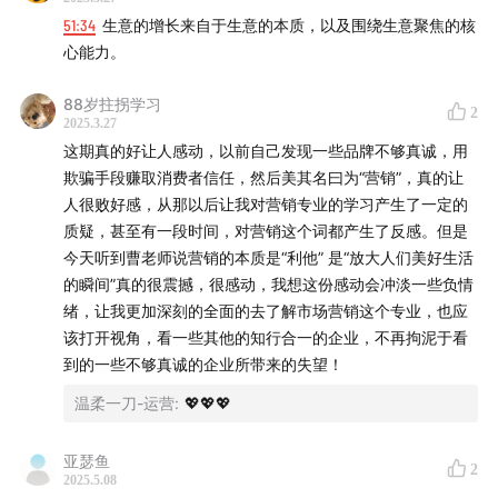
51:34
生意的增长来自于生意的本质，以及围绕生意聚焦的核
心能力。
88岁拄拐学习
2
2025.3.27
这期真的好让人感动，以前自己发现一些品牌不够真诚，用
欺骗手段赚取消费者信任，然后美其名曰为“营销”，真的让
人很败好感，从那以后让我对营销专业的学习产生了一定的
质疑，甚至有一段时间，对营销这个词都产生了反感。但是
今天听到曹老师说营销的本质是“利他” 是“放大人们美好生活
的瞬间”真的很震撼，很感动，我想这份感动会冲淡一些负情
绪，让我更加深刻的全面的去了解市场营销这个专业，也应
该打开视角，看一些其他的知行合一的企业，不再拘泥于看
到的一些不够真诚的企业所带来的失望！
温柔一刀-运营
:
💖💖💖
亚瑟鱼
2
2025.5.08