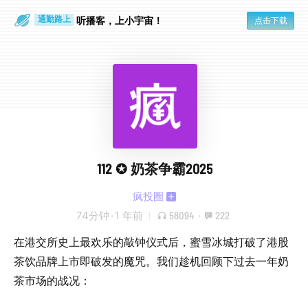
听播客，上小宇宙！
点击下载
通勤路上
眼睛好累
112 ✪ 奶茶争霸2025
疯投圈
74分钟
·
1 年前
58094
·
222
在港交所史上最欢乐的敲钟仪式后，蜜雪冰城打破了港股
茶饮品牌上市即破发的魔咒。我们趁机回顾下过去一年奶
茶市场的战况：