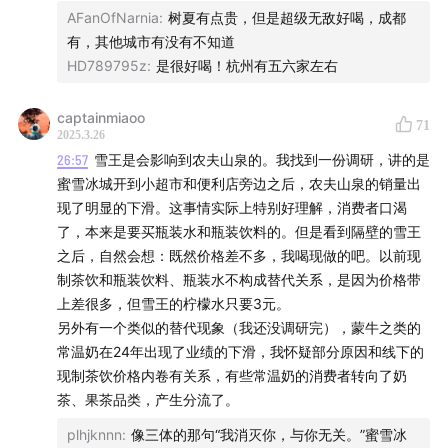
补氨糖、护关节，认准「益节」、有益关节。
AFanOfNarnia
:
树夏有点贵，但是超级无敌好喝，成都
有，其他城市有没有不知道
「MoveFree益节」是有80多年历史的知名营养品公司
HD789795z
:
是很好喝！杭州有五六家左右
Schiff旗下的专业关节健康品牌，连续七年位居天猫国际
captainmiaoo
氨糖类目销量第一。
71
2025.3.26
26:57
雪王是会影响到农夫山泉的。我找到一份调研，讲的是
蜜雪冰城开到小超市和便利店旁边之后，农夫山泉的销量出
现了明显的下滑。这事情实际上特别好理解，消费者口渴
了，本来是要买瓶装水和瓶装饮料的。但是看到隔壁的雪王
之后，自然会想：既然价格差不多，我喝现做的吧。以前现
制茶饮和瓶装饮料、瓶装水不构成替代关系，是因为价格带
上差很多，但雪王的柠檬水只要3元。
另外有一个类似的替代现象（我还没调研完），蒙牛之类的
常温奶在24年出现了业绩的下滑，我怀疑部分原因和线下的
现制茶饮价格内卷有关系，有些常温奶的消费者转向了奶
茶、果茶品类，产生分流了。
plhjknnn
:
像三体的那句“我消灭你，与你无关。”蜜雪冰