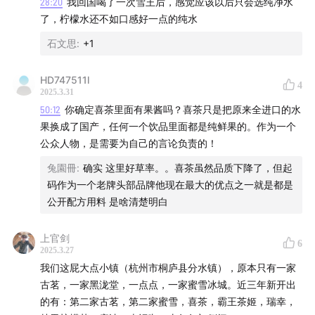
28:20
我回国喝了一次雪王后，感觉应该以后只会选纯净水
了，柠檬水还不如口感好一点的纯水
石文思
:
+1
HD747511l
4
2025.3.31
50:12
你确定喜茶里面有果酱吗？喜茶只是把原来全进口的水
果换成了国产，任何一个饮品里面都是纯鲜果的。作为一个
公众人物，是需要为自己的言论负责的！
兔園冊
:
确实 这里好草率。。喜茶虽然品质下降了，但起
码作为一个老牌头部品牌他现在最大的优点之一就是都是
公开配方用料 是啥清楚明白
上官剑
6
2025.3.27
我们这屁大点小镇（杭州市桐庐县分水镇），原本只有一家
古茗，一家黑泷堂，一点点，一家蜜雪冰城。近三年新开出
的有：第二家古茗，第二家蜜雪，喜茶，霸王茶姬，瑞幸，