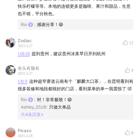
已经成熟且未来在中国可能获得同样发展的商业趋势，包
快乐柠檬等等。本地的连锁更多是咖啡、果汁和甜品，生意
括银发经济、情绪价值、大健康、全球化等。
也不错，平分秋色。
Rio
:
感谢分享！😄
微信搜索关注「疯投圈」服务号，发送关键词「日本」获
取行程信息和报名方式。
Zodiac
12
2025.3.27
会员社群
1:09:26
提到贵州，建议贵州冰浆早日开到杭州
我们开设有专供会员交流互助的微信群。您可以结识志同
有头有脑有
9
2025.3.27
道合的朋友、发现业务合作的伙伴。每年我们会在北京、
1:10:11
这种超窄赛道云南有个「麒麟大口茶」，在昆明看到有
上海、深圳、广州四个城市举办仅限会员参加的线下活
很多装修和地段都很好的门店，看到菜单的单一我震惊了 🤣
动，其他城市也会不定期举行小型的会员聚餐、聚会。你
Rio
:
对！非常极致！😄
可以通过面对面的交流，与其他会员进一步加深了解、促
Ashley_3SzB
:
只做大单品
成合作。会员可以阅读由疯投圈播客节目内容重新人工整
共
4
条回复
理编辑而成的《疯投圈文字精选》，适合阅读习惯，方便
查询检索节目中提到的图表、数据、观点、结论等。
Picazo
8
2025.3.28