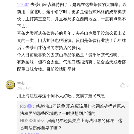
加入会员社群，请微信搜索关注「疯投圈」服务号。
1:06:07
去茶山应该算特例了，是现在这些茶饮的大前辈。以
前用「宜北町」这个名字时，更多是偏台式风格的奶茶类茶
饮，主打第三空间。并且布局多在西南地区，一度有点熬不
下去。
喜茶之类新式茶饮兴起的几年，去茶山也属于没怎么跟上节
奏的一类，门店扩张也很谨慎。反倒是茶饮行业洗了几年牌
后，去茶山才迈出向东拓店的步伐。
个人目前最喜欢的去茶山单品依然是「贵阳冰茶气泡嗨」，
有刺梨味，但不会太重。气泡口感很清爽，适合热天或者搭
配重口味食物。目前没找到平替
兰初
5
2025.3.28
用上海法租界这个词不太好吧，充满了殖民气息
Rio
:
感谢指出问题😅 现在应该用什么词准确描述原来
法租界的那些区域呢？一时没想到合适的
HD233959z
:
河南兄弟还挺关注上海法租界的称呼，这
么叫法伤你自卑了嘛？