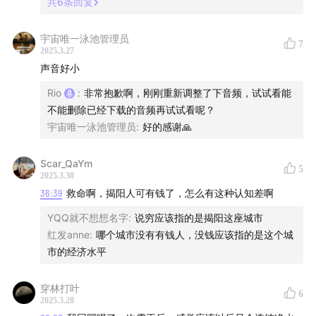
共
6
条回复
宇宙唯一泳池管理员
7
2025.3.27
声音好小
Rio
:
非常抱歉啊，刚刚重新调整了下音频，试试看能
不能删除已经下载的音频再试试看呢？
宇宙唯一泳池管理员
:
好的感谢🙏
Scar_QaYm
5
2025.3.30
36:39
救命啊，揭阳人可有钱了，怎么有这种认知差啊
YQQ就不想想名字
:
说穷应该指的是揭阳这座城市
红发anne
:
哪个城市没有有钱人，没钱应该指的是这个城
市的经济水平
穿林打叶
6
2025.3.28