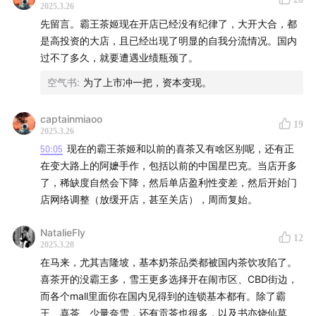
糖】，除了关节的日常养护，还能增增强体能，恢复精
2025.3.26
先留言。霸王茶姬现在开店已经没有纪律了，大开大合，都
力。
是高投资的大店，且已经出现了明显的自我分流情况。国内
疯投圈的听众朋友们可以通过以下方式获取听友福利：
过不了多久，就要遭遇业绩瓶颈了。
空气书
:
为了上市冲一把，资本变现。
点击跳转淘宝专属购买链接
sourl.cn
复制淘口令「48💲NXqzeuljRbu✔
s.tb.cn
HU287 疯投
captainmiaoo
19
圈」然后打开淘宝app
2025.3.26
淘宝搜索「MoveFree官方海外旗舰店」找客服报暗号
50:05
现在的霸王茶姬和以前的喜茶又有啥区别呢，还有正
在变大路上的阿嬷手作，包括以前的中国星巴克。当店开多
「疯投圈」
了，稀缺度自然会下降，然后单店盈利性变差，然后开始门
下单时请记得备注「疯投圈」哟～
店网络调整（放缓开店，甚至关店），周而复始。
NatalieFly
疯投圈日本游学第三期
12
2025.3.28
在马来，尤其吉隆坡，基本奶茶品类都被国内茶饮攻陷了。
理解中国消费趋势，日本是最好的参考对象。日本消费需
喜茶开的没霸王多，雪王更多选择开在闹市区、CBD街边，
求高度细分，当下日本社会的许多消费现象代表着市场成
而各个mall里面你在国内见得到的连锁基本都有。除了霸
熟、变化减缓后的稳定状态。本次考察重点关注日本社会
王、喜茶、少量奈雪，还有贡茶也很多，以及书亦烧仙草、