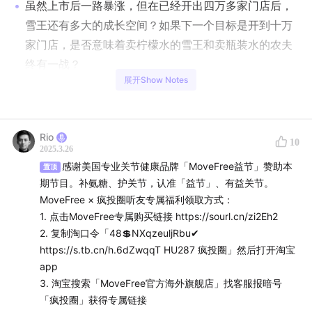
虽然上市后一路暴涨，但在已经开出四万多家门店后，
雪王还有多大的成长空间？如果下一个目标是开到十万
家门店，是否意味着卖柠檬水的雪王和卖瓶装水的农夫
终有一战？
展开Show Notes
古茗、茶百道、沪上阿姨等各路诸侯鏖战中端市场。古
茗靠什么底气自封「主流价格带茶饮第一名」？
霸王茶姬代表的原叶轻乳茶会是很快过气的细分品类
Rio
吗？对标星巴克、想在美股上市的茶姬能否让海外投资
10
2025.3.26
者相信「茶拿铁」永恒经典叙事？
感谢美国专业关节健康品牌「MoveFree益节」赞助本
置顶
喜茶收紧加盟、重回高端的尝试能成功吗？如果成了，
期节目。补氨糖、护关节，认准「益节」、有益关节。
会对行业造成什么影响？
MoveFree × 疯投圈听友专属福利领取方式：
1. 点击MoveFree专属购买链接 https://sourl.cn/zi2Eh2
除了上面那些耳熟能详的全国连锁品牌，地方小众茶饮
2. 复制淘口令「48💲NXqzeuljRbu✔
品牌怎么破局？
https://s.tb.cn/h.6dZwqqT HU287 疯投圈」然后打开淘宝
app
特别鸣谢
3. 淘宝搜索「MoveFree官方海外旗舰店」找客服报暗号
「疯投圈」获得专属链接
感谢专业关节健康品牌「MoveFree益节」赞助本节目。