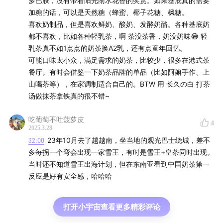
多巴胺，没有带着阳光雨水花香的奖赏。如果基底真的需要
加糖的话，可以是天然糖（蜂蜜、椰子花糖、枫糖。
✨为什么高端品牌不敢涨价？
喜欢奶制品，但是喜欢鲜奶、酸奶、发酵奶酪。各种基底奶
高端品牌不敢涨价是因为中国消费者对20元以上一杯的奶茶
都不喜欢，比如各种轻乳茶，啊 茶没茶香，奶没奶味😂 轻
难以接受，全国性的高端品牌若定价过高，消费者会有所反
乳茶真不如1点点的奶茶换A2乳，还有点童年回忆。
弹。同时，中端和高端品牌在当前市场环境下都不敢轻易涨
可能口味太小众，满足需求的奶茶，比较少，很多在港式茶
价，因为消费者对价格敏感，容易转向其他品牌。
餐厅。有时会借鉴一下奶茶品牌的单品（比如阿嫲手作、上
山喝茶等），在家调制适合自己的。BTW 用 长久の白 打茶
✨雪王为何调整价格？对于像雪王这样拥有定价权的企业有
汤做抹茶拿铁真的很不错~
哪些例子？
雪王从四块涨到五块是因为它原本价格较低，且在同价位竞
吃葡萄不吐菠萝皮
4
争者较少的情况下，提价相对容易。在消费行业中，拥有定
2025.3.28
价权的企业并不多见，因为市场竞争激烈。不过，举例来
32:00
23年10月去了趟越南，坐当地的观光巴士绕城，差不
说，老干妈和茅台在各自行业中具有较高的定价权，但这类
多每拐一个弯会出现一家雪王，有时是雪王+皇茶同时出现。
企业数量有限。
当时还不知道雪王出海计划，但在东南亚看到中国奶茶第一
反应是好有安全感，哈哈哈
✨为何蜜雪冰城能获得定价权并竞争对手较少？
蜜雪冰城通过供应链垂直整合，控制了吸管、纸杯及部分食
打开小宇宙查看更多精彩评论
材的生产，降低了成本并提升了性价比，从而在众多品牌中
脱颖而出，形成了较强的定价权。