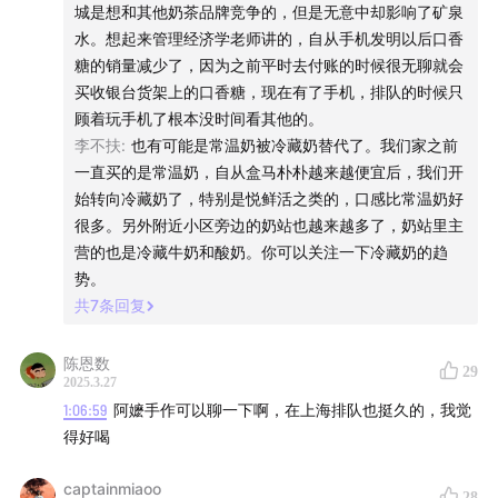
城是想和其他奶茶品牌竞争的，但是无意中却影响了矿泉
水。想起来管理经济学老师讲的，自从手机发明以后口香
糖的销量减少了，因为之前平时去付账的时候很无聊就会
买收银台货架上的口香糖，现在有了手机，排队的时候只
顾着玩手机了根本没时间看其他的。
李不扶
:
也有可能是常温奶被冷藏奶替代了。我们家之前
「MoveFree益节」四款氨糖产品选择推荐：
一直买的是常温奶，自从盒马朴朴越来越便宜后，我们开
始转向冷藏奶了，特别是悦鲜活之类的，口感比常温奶好
缓痛首选【绿标瓶】，成分配比科学，有效缓解关节不
很多。另外附近小区旁边的奶站也越来越多了，奶站里主
营的也是冷藏牛奶和酸奶。你可以关注一下冷藏奶的趋
适，有效修复受损的关节软骨，缓痛效果最明显。
势。
补钙优选【五合一高钙氨糖】，重视有补钙需求和需要
共
7
条回复
多方补充营养的老人，一瓶多补，高含量钙+维生素D，
不需要吃其他钙片。
陈恩数
29
女士气色差、精神不振、关节酸胀首选【女士多元氨
2025.3.27
1:06:59
阿嬷手作可以聊一下啊，在上海排队也挺久的，我觉
糖】，除了关节的日常养护，还能呵护肌肤，提高免疫
得好喝
力。
男士体力差、易疲惫、关节僵硬首选【男士多元氨
captainmiaoo
28