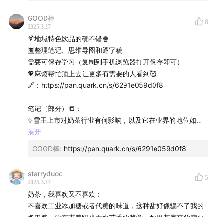
GOOD棒
8
2025.3.27
🍹地域特色饮品的确不错🍿
🈶️整理笔记、思维导图和逐字稿
需要可保存学习（复制到手机浏览器打开保存即可）
💖麻烦帮忙顶上去让更多有需要的人看到🥰
🔗：https://pan.quark.cn/s/6291e059d0f8
笔记（部分）📒：
✨雪王上市对奶茶行业有何影响，以及它在业界的地位如
何？
展开
雪王（蜜雪冰城）在2025年初成功上市，并取得了显著的成
GOOD棒
:
https://pan.quark.cn/s/6291e059d0f8
功，首日上市股价涨幅高达40%，一周内市值增长至约1500
亿港币，超越了海底捞和瑞幸等餐饮行业受关注的企业，成
starryduoo
5
为“中国餐饮第一股”。雪王在全球连锁品牌中门店数量排名
2025.3.27
第一，超越了麦当劳和星巴克，尽管市值上还未达到这两者
奶茶，我喜欢又不喜欢：
的水平，但其快速的增长势头吸引了全球投资人的关注，证
不喜欢工业添加糖或者代糖的味道，这种甜好像骗不了我的
明了中国餐饮企业有机会在全球范围内获得关注和成功。