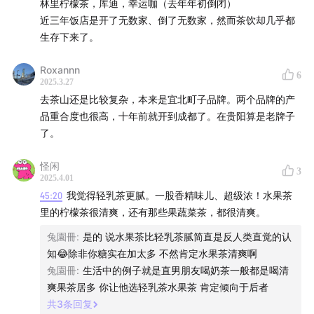
林里柠檬茶，库迪，幸运咖（去年年初倒闭）
近三年饭店是开了无数家、倒了无数家，然而茶饮却几乎都
生存下来了。
Roxannn
6
2025.3.27
去茶山还是比较复杂，本来是宜北町子品牌。两个品牌的产
品重合度也很高，十年前就开到成都了。在贵阳算是老牌子
了。
怪闲
3
2025.4.01
45:20
我觉得轻乳茶更腻。一股香精味儿、超级浓！水果茶
里的柠檬茶很清爽，还有那些果蔬菜茶，都很清爽。
兔園冊
:
是的 说水果茶比轻乳茶腻简直是反人类直觉的认
知😂除非你糖实在加太多 不然肯定水果茶清爽啊
兔園冊
:
生活中的例子就是直男朋友喝奶茶一般都是喝清
爽果茶居多 你让他选轻乳茶水果茶 肯定倾向于后者
共
3
条回复