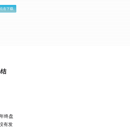
点击下载
小结
年终盘
没有发