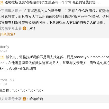
:06
道格拉斯说完“都是值得的”之后还有一个非常明显的轻蔑的笑……
小宇宙匿名用户
:
在有些恶臭的人的脑子里，并不存在什么利用权力优势地
女性这种事，而只有女人可以用肉体轻易得到这种“很不公平”的情况。这
很容易在判断性侵害疑案的时候，下意识找女人有目的陷害男人的证据。
重力泉零号土著
:
对！
共
3
条回复
terfly
5.4.23
7:21
抓个虫，道格拉斯说的不是回去找爸妈，而是phone your mom or be
riend，在他潜意识里依然默认这事与男人，甚至与父亲无关，看到这句真
太牛，台词处处体现细节
ctoriaLi27
5.3.31
全程：fuck fuck fuck fuck
重力泉零号土著
:
哈哈哈哈