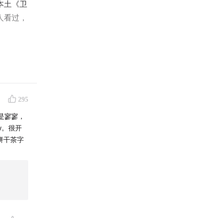
本土《卫
人看过，
秃炮怪字
单，时至
295
节目。
是寥寥，
w。很开
制。
饼干茶字
急诊