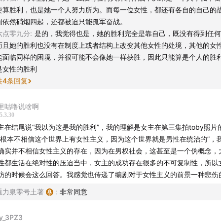
两集讨论：what's the joke?
使算胜利，也是她一个人努力所为。而每一位女性，都还有各自的自己的
周依然硝烟四起，还都被迫只能孤军奋战。
德林“摆布”道格拉斯的5个小技巧
六点零九分
:
是的，我觉得也是，她的胜利完全是靠自己，既没有得到任何
而且她的胜利也没有在制度上或者结构上改变其他女性的处境，其他的女
三集剧情讨论
能面临同样的困境，并很可能不会像她一样获胜，因此只能算是个人的胜
是女性的胜利
四集剧情讨论
共
4
条回复
话公布以后
里咕噜说啥啊
5.3.30
主在结尾说“我以为这是我的胜利”，我的理解是女主在第三集拍toby照片
视剧中的新视角：为什么是道格拉斯？
我根本不相信这个世界上有女性主义，因为这个世界就是男性在统治的”，
确实并不相信女性主义的存在，因为在男权社会，这甚至是一个伪概念，
ust me you will be fine
性都生活在绝对性的压迫当中，女主的成功存在很多的不可复制性，所以
访的时候会这么回答。我感觉也传递了编剧对于女性主义的前景一种悲伤
爽剧，还是圆满结局？
重力泉零号土著
:
非常同意
我以为是我的胜利”是否隐藏了魔法特的“私货”表达？
y_3PZ3