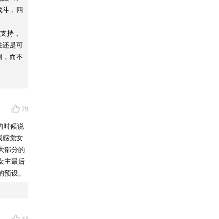
战斗，四
支持，
性还是可
利，而不
79
的时候说
我感觉女
大部分的
女主最后
的预设。