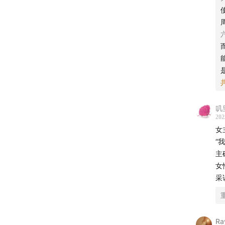
13:02
前
27:50
麦
32:52
第
45:56
第
53:14
笑
叽
202
女
59:04
影
“
主
69:30
Tr
女
采
70:33
是
76:00
“
Ra