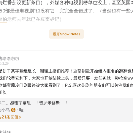
为烂番茄没更新条目），外媒各种电视剧榜单也没上，甚至英国
“50部最佳电视剧”也没有它，完完全全错过了。（当然也有一些
尔伯
老师去年就已在豆瓣标记）
好，在被我们发现、在群内口口相传并写
文章
按头安利后，再到
展开Show Notes
越来越多人在社媒上分享后，它也终于登上了豆瓣的热门剧集榜
“看过”它的人已逾4000，评分从原来的8.9上升到了9.2。
嘟噜噜啦啦
way，为了弥补去年没有推荐的遗憾，我们特意为它录制了一期长
5.3.29
是饼干茶字幕组组长，谢谢主播们推荐！这部剧最开始组内报名的翻翻也
过剧再听
我们轮番安利下，大家也开始陆续上头，最后只要一发任务就一秒抢空w
。指路微博@
FreezingWolf
和@
饼干茶字幕组
。感谢译
这部宝藏冷门剧最终被大家看到了！P.S.喜欢英剧的朋友们可以关注我们
目最后会聊到前三个月的追剧小结：
组🙋
李二_
:
感谢字幕组！！普罗米修斯！！
作用，混沌少年时，时光之轮，胜与败，乐活姐妹，Pitt，柏林
陆小鸟
:
哇
rlin ER，极乐凶间，奥斯汀小姐，1923
共
21
条回复
我们的周边（金属徽章如上图）：
afdian.com
末辣妹