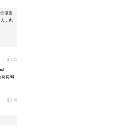
位侵害
种人，也
25
st
心觉得编
16