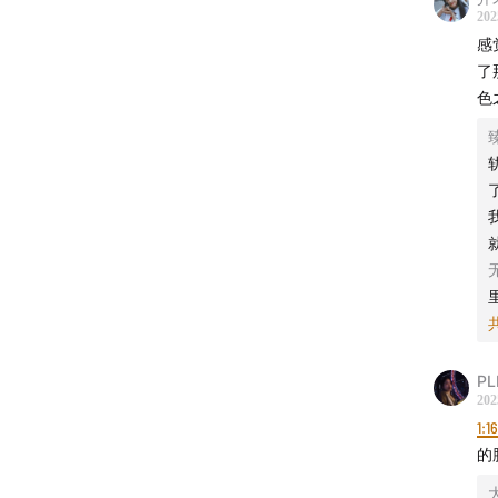
202
· 全新
感
了
- 话题成
色
又又
，
- 时间戳
00:36
为
03:43
道
06:19
录
P
202
09:03
你
1:1
的
——剧