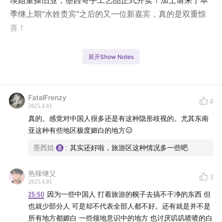
瑛姐重操旧业，墨西哥手工艺品正式开卖！加上请来了本
季继上期“水姓贵宾”之后的又一位新嘉宾，真的是双重惊
喜！
虽然疫情已经过去了好几年，但是其对大家生活方式产生
展开Show Notes
的影响不言而喻。远程办公更是导致了“数字游民”群体的
迅速壮大。我们的嘉宾小鲍就是这其中的一员。
FatalFrenzy
4
原本在上海打拼的都市白领小鲍，是如何一步一步“非自
2025.4.01
愿”的开始了数字游民的生活？
真的。感觉对中国人很多还是有这种隐形歧视的。尤其东南
亚这种有些地区极度媚白的地方😑
广阔天地任我闯，数字游民真的有大家在网络上看到的那
墨西姐
:
其实还好啦，旅游区这种情况多一些吧
么美好吗？
热辣继父
3
什么样的人适合做数字游民？数字游民如何养活自己？数
2025.4.01
字游民的真实生活又是什么样的？
25:50
因为一些中国人 打着旅游的幌子去搞不干净的东西 但
也就少部分人 可是却不代表全部人都不好。还有就是并不是
接下来的节目中，小鲍就跟大家分享三年“数字游民”生活
所有地方都媚白 一些领地意识中的地方 也讨厌叽叽喳喳的白