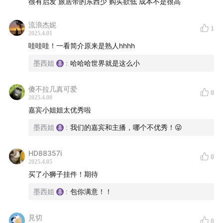
很有启发 旅居带的东西少 购买欲低 成本不是很高
流浪杰妮
1
2025.4.01
哇哇哇！一看简介原来是熟人hhhh
墨西姐
:
哈哈哈世界就是这么小
傻不拉几真可爱
0
2025.4.08
嘉宾小姐姐太优秀啦
墨西姐
:
我们的嘉宾和主播，哪个不优秀！😜
HD88357i
0
2025.4.05
买了小狮子挂件！期待
墨西姐
:
包你满意！！
見切
也请大家关注瑛姐的微店，选购瑛姐为大家精挑细选的墨
0