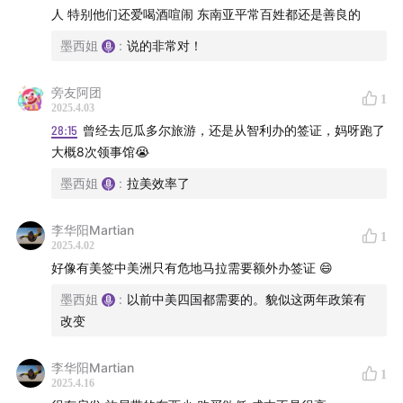
的苦与乐。
人 特别他们还爱喝酒喧闹 东南亚平常百姓都还是善良的
墨西姐
:
说的非常对！
如果你也是一名数字游民，或者对这种生活方式感兴趣，
想找小鲍交流或咨询，可以关注小鲍的小红书账号“数字游
旁友阿团
1
民埃莉”。
2025.4.03
28:15
曾经去厄瓜多尔旅游，还是从智利办的签证，妈呀跑了
大概8次领事馆😭
墨西姐
:
拉美效率了
李华阳Martian
1
2025.4.02
好像有美签中美洲只有危地马拉需要额外办签证 😄
墨西姐
:
以前中美四国都需要的。貌似这两年政策有
改变
李华阳Martian
1
2025.4.16