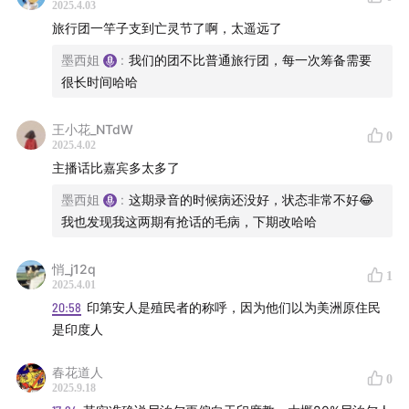
2025.4.03
西哥手工艺品，为《墨西姐生活》多续一秒！
旅行团一竿子支到亡灵节了啊，太遥远了
墨西姐
:
我们的团不比普通旅行团，每一次筹备需要
很长时间哈哈
王小花_NTdW
0
2025.4.02
主播话比嘉宾多太多了
墨西姐
:
这期录音的时候病还没好，状态非常不好😂
我也发现我这两期有抢话的毛病，下期改哈哈
悄_j12q
1
2025.4.01
20:58
印第安人是殖民者的称呼，因为他们以为美洲原住民
是印度人
春花道人
0
2025.9.18