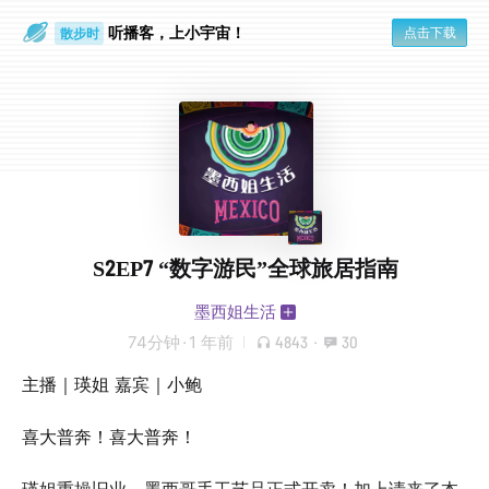
听播客，上小宇宙！
点击下载
散步时
通勤路上
S2EP7 “数字游民”全球旅居指南
墨西姐生活
74分钟
·
1 年前
4843
·
30
主播｜瑛姐 嘉宾｜小鲍
喜大普奔！喜大普奔！