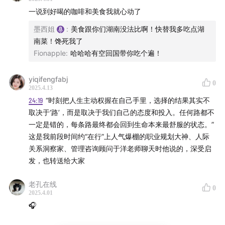
一说到好喝的咖啡和美食我就心动了
墨西姐
:
美食跟你们湖南没法比啊！快替我多吃点湖
南菜！馋死我了
Fionapple
:
哈哈哈有空回国带你吃个遍！
yiqifengfabj
0
2025.4.13
24:19
“时刻把人生主动权握在自己手里，选择的结果其实不
取决于‘路’，而是取决于我们自己的态度和投入。任何路都不
一定是错的，每条路最终都会回到生命本来最舒服的状态。”
这是我前段时间约“在行”上人气爆棚的职业规划大神、人际
关系洞察家、管理咨询顾问于洋老师聊天时他说的，深受启
发，也转送给大家
老孔在线
0
2025.4.01
🎧