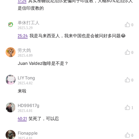
17:24
其实准确说尼泊尔更偏向于印度教，大概80%尼泊尔人
是信印度教的
单休打工人
0
2025.5.29
25:24
我是马来西亚人，我来中国也是会被问好多问题😂
本期节目图片集
劳大鸽
0
2025.4.09
Juan Valdez咖啡是不是？
LIYTong
0
2025.4.02
来啦
HD99617g
1
2025.4.01
40:21
笑死了，可以忍
Fionapple
0
2025.4.01