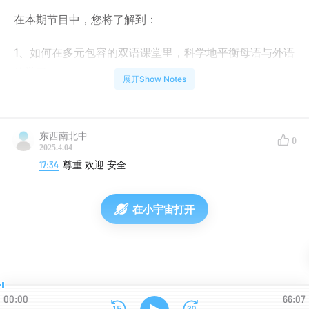
在本期节目中，您将了解到：
1、如何在多元包容的双语课堂里，科学地平衡母语与外语
的学习
展开Show Notes
2、如何巧妙地融合数学与诗歌，让诗词理解不再停留在
表层解析，更加生动和有趣
东西南北中
0
2025.4.04
3、如何让学生正确理解各种文化之间的冲突，如何引导
17:34
尊重 欢迎 安全
孩子用包容和发展的眼光看待文化冲突，跨文化课堂又会
引发哪些有趣的小插曲
在小宇宙打开
教育无界、思想有声，我们邀请身处创新教育一线的实践
者，分享他们的洞察与思考。
「无界有声」由
深圳爱文学校
出品。如果您也对创新教育
00:00
66:07
感兴趣，欢迎报名参加「爱文校园开放日」和「爱文公开