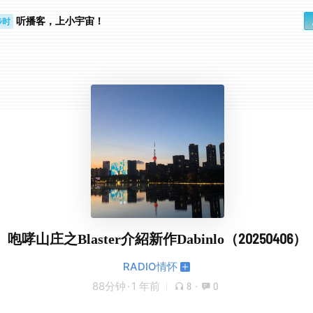
听播客，上小宇宙！
步时
勤路上
咆哮山庄之Blaster介紹新作Dabinlo（20250406）
RADIO情怀
88分钟
·
1 年前
8
·
0