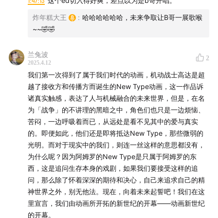
1:47:13
这个ed切入得好爽，差点以为是b哥开唱。
《机动战士高达AGE》（2011）——跨世代家族史诗‌
炸年糕大王
:
哈哈哈哈哈哈，未来争取让B哥一展歌喉
《机动战士高达：水星的魔女》（2022年)——以“星元
~~🤣🤣
（Ad Stella）”为全新世界观，讲述水星少女卷入机甲纷
兰兔波
争的故事。
2
2025.4.12
我们第一次得到了属于我们时代的动画，机动战士高达是超
《高达GQuuuuuuX》（2025年）——宇宙世纪（UC纪
越了接收方和传播方而诞生的New Type动画，这一作品诉
元）衍生
诸真实触感，表达了人与机械融合的未来世界，但是，在名
为「战争」的不讲理的黑暗之中，角色们也只是一边烦恼、
苦闷，一边呼吸着而已，从远处是看不见其中的爱与真实
OVA/外传作品
的。即便如此，他们还是即将抵达New Type，那些微弱的
光明。而对于现实中的我们，则连一丝这样的意思都没有，
《机动战士高达THE ORIGIN》——以现代动画重制初代
为什么呢？因为阿姆罗的New Type是只属于阿姆罗的东
背景‌4
西，这是追问生存本身的戏剧，如果我们要接受这样的追
问，那么除了怀着深深的期待和决心，自己来追求自己的精
《机动战士海盗高达》——衍生自小说，XM-X3机体登场‌
神世界之外，别无他法。现在，向着未来起誓吧！我们在这
里宣言，我们由动画所开拓的新世纪的开幕——动画新世纪
5
的开幕。