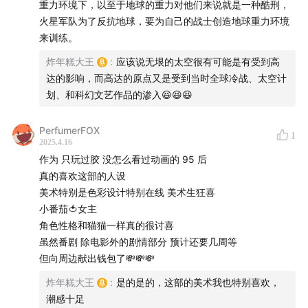
重力环境下，以至于地球的重力对他们来说就是一种酷刑，
火星军队为了反抗地球，要为自己的战士创造地球重力环境
来训练。
炸年糕大王
:
应该说无垠的太空很有可能是有受到高
达的影响，而高达的原点又是受到当时全球冷战、太空计
主播：BiG
划、和科幻文艺作品的渗入😆😆😆
嘉宾：B站UP 老p就是proce
PerfumerFOX
1
2025.4.16
听友群 +V：BiG202107
作为 只玩过胶 没怎么看过动画的 95 后
真的喜欢这部的人设
美术特别是色彩设计特别在线 美术生狂喜
【BGM】
小番茄🍅女主
角色性格和猫猫一样真的很讨喜
照井順政 - 目覚めたい魂たち（I_004）
虽然番剧 除电影外的剧情部分 预计还要几周等
但向周边献出钱包了💸💸💸
照井順政 - 秘密（I_017）
炸年糕大王
:
是的是的，这部的美术我也特别喜欢，
松山祐士 - 颯爽たるシャア
潮感十足