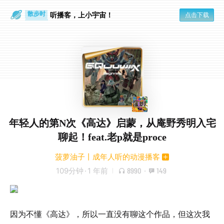
散步时
通勤路上
听播客，上小宇宙！
点击下载
年轻人的第N次《高达》启蒙，从庵野秀明入宅
聊起！feat.老p就是proce
菠萝油子丨成年人听的动漫播客
109分钟
·
1 年前
8990
·
149
因为不懂《高达》，所以一直没有聊这个作品，但这次我