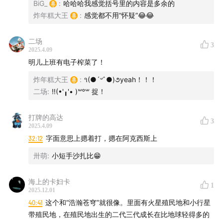
小店，打开了无数孩子对漫画世界大门。虽然那条路已经
BiG_
:
哈哈哈我感觉括号里的内容是多余的
炸年糕大王
:
感觉都不用“怀疑”😂😂
消失不见，但它却成了我们生命中，关于“漫画”所有记忆
的开始。
二场
3
2025.4.09
明儿上班有电子榨菜了！
（图自：摄影师吴正中老师）
炸年糕大王
:
૧(●´৺`●)૭yeah！！！
二场
:
‼(•'╻'• )꒳ᵒ꒳ 捉！
【支持＆酒】
打牌的高达
3
2025.4.09
32:12
字面意思上摁着打，摁在阿克西斯上
这期内容依旧精彩，希望你们的耳朵会喜欢。如果觉得这
期节目不错，请不要吝啬您的赞美，欢迎点赞评论任何您
卅萌
:
小短手沙扎比😁
的想法，并把这期节目分享给您重要的人。同时也欢迎酌
海上的卡妇卡
情在您收听的平台给我们打赏鼓励。
1
2025.12.01
40:41
这个和“浩瀚苍穹”就很像。里面有火星殖民地和小行星
同时，欢迎选购【菠萝油子“醉牛啤”啤酒】，同时获得我
带殖民地，在殖民地出生的二代三代成长在比地球轻得多的
们的专属“漫画卡牌”，独家呈现，仅此一家~