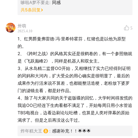
哆啦A梦不要走
:
同感
01:39:55
探索高达：它从来都不是只为一个群体而存在的
共
5
条回复
产物！
卅萌
5
2025.4.10
1、红男爵曼弗雷德·冯·里希特霍芬，红猪也是以他为原型
【本期作品整理】
的。
2、《跨时之战》的风格其实还是很鹤卷的，有一个参照物就
初代《机动战士高达》（高达0079）
是《飞跃巅峰2》，同样是机器人和双女主。
3、从水岛精二监督OO开始，又相继找了实力已经得到证明
《机动战士Z高达》（1985年）：延续UC纪元，引入提坦
的冈妈和大河内，扩大受众的用心确实是很明显了，最后的
斯与奥古的冲突。
成果作为行活来说不算差，也都能整活造梗，老粉放下婆罗
门的滤镜去看，都是好作品。
《机动战士高达ZZ》（1986年）：延续Z高达剧情，风格
4、除了与大家共同的关于盗版碟的回忆，大学时闲得发慌的
转向热血。
我追OO已经连下生肉看都不满足了，开始每周日用小水管追
TBS电视台，边看边刷论坛吐槽，也算是人类对弹幕的原始
《逆袭的夏亚》（1988年）：UC纪元剧场版巅峰，阿姆
渴求了。但是之后再没这么干过。
罗与夏亚的最终对决。
炸年糕大王
:
感谢补充！！🌟🌟🌟