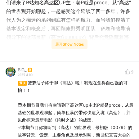
们请来了B站知名高达区UP主：老P就是proce。从“高达”
的世界观开始聊起，一起感受这个延续了四十多年，许多
代人为之痴迷的系列到底有怎样的魔力。而当我们摸清了
基本设定和概念后，再回顾庵野秀明团队，鹤卷和哉导演
领导下的这部最新《高达Guuuuuux》背后究竟隐藏着哪
展开Show Notes
些历史故事与时代变迁！
【时间轴】
BiG_
9
2025.4.09
菠萝油子终于聊《高达》啦！我现在觉得自己强的可
02:02
《高达》系列正统宇宙的世界观
置顶
怕！！
09:01
真实系与超级系的解释
😈本期节目我们有幸请到了高达区up主老P就是proce，从最
基础的世界观聊起，简单粗暴的带你快速入坑《高达》，并
18:05
机动战士的崛起：米诺夫斯基博士的突破与吉翁的
以此探索最新电影《跨时之战》的成因。
策略转变
✅本期节目你将听到《高达》的世界观，最初版《0079》的
故事背景、设定、主要角色及显示对照，新世纪宣言大会的
27:11
战争的转折点：地球联邦研发出光速步枪对抗吉翁的