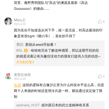
背景、庵野秀明团队与“高达”的渊源及最新《高达
侵略
Guuuuuux》的缘由……
36:20
宇宙中的新人类能力：空间认知与远程操作的神奇
Mizu_C
8
能力
2025.4.10
因为实在不知道该从何下手，就一直没追，对高达最深的印
45:24
中国互联网发展最快的几年，“高达”粉圈的形成与冲
象是有首bgm《晓の车》，喜欢的不得了
突
费囧
:
那就从seed开始看！
BiG_
:
哈哈哈完全了解这种感受，所以这期节目的目
54:26
日本动画重要转折点：新世纪宣言大会
的就是试着让有兴趣但没动力的朋友们提供入坑的信息~
共
5
条回复
01:12:40
日本动画行业的新尝试：电影院、番剧延展和
LIVEHOUSE的联动促进电影的经济效应
黄昏症候群
6
2025.4.10
01:21:45
日本动画人展览会：年轻创作者的交流平台与全
14:30
这段的逻辑有点像沙丘里为什么科技水平这么高，但是
两个人单挑的时候还是用冷兵器一样。都说通过设定做了限
新视野
制
01:30:50
战争与创意：庵野秀明的动画反向影响着高达
sadness_YcGT
:
或许跟日本的武士道精神有关系