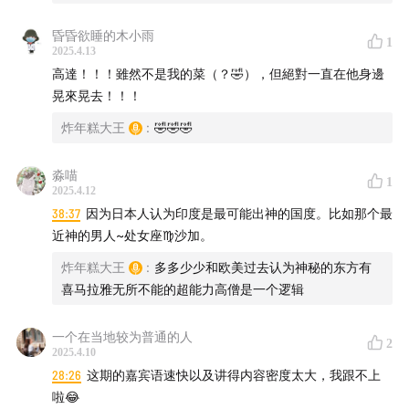
松山祐士 - 長い眠り
昏昏欲睡的木小雨
1
2025.4.13
高達！！！雖然不是我的菜（？🤣），但絕對一直在他身邊
松山祐士 - 悲愴、そして決然と
晃來晃去！！！
やしきたかじん - 砂の十字架
炸年糕大王
:
🤣🤣🤣
堀光一路 - シャアが来る
淼喵
1
2025.4.12
渡辺岳夫,松山祐士 - 安堵
38:37
因为日本人认为印度是最可能出神的国度。比如那个最
近神的男人~处女座♍沙加。
門倉聡 - 第一楽章 Formula 91
炸年糕大王
:
多多少少和欧美过去认为神秘的东方有
喜马拉雅无所不能的超能力高僧是一个逻辑
Pháo,KAIZ - 2 Phút Hơn (KAIZ Remix)
一个在当地较为普通的人
三枝成彰 - MAIN TITLE (メイン・タイトル)
2
2025.4.10
28:26
这期的嘉宾语速快以及讲得内容密度太大，我跟不上
钟蔚灵 - 在我的夢裡
啦😂