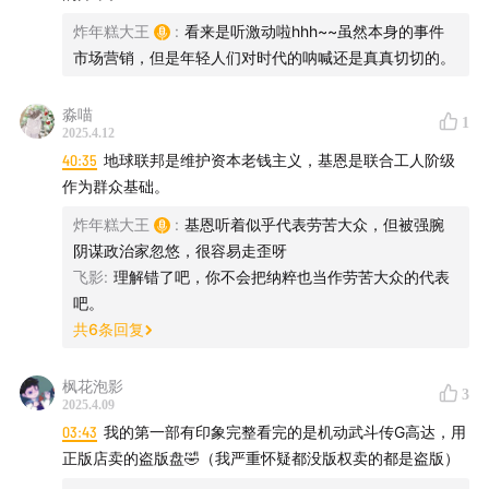
《机动战士高达 逆袭的夏亚》——沙扎比机体代表UC纪
炸年糕大王
:
看来是听激动啦hhh~~虽然本身的事件
元巅峰设计‌
市场营销，但是年轻人们对时代的呐喊还是真真切切的。
淼喵
1
其他特色作品
2025.4.12
40:35
地球联邦是维护资本老钱主义，基恩是联合工人阶级
‌《机动武斗传G高达》‌（1994年）：突破传统设定，以武
作为群众基础。
术格斗为主题，机体如神高达。
炸年糕大王
:
基恩听着似乎代表劳苦大众，但被强腕
阴谋政治家忽悠，很容易走歪呀
‌《高达创战者》‌（2013年）：以模型对战为核心，独立于
飞影
:
理解错了吧，你不会把纳粹也当作劳苦大众的代表
主线剧情。
吧。
共
6
条回复
【关于”菠萝油子“】
枫花泡影
3
菠萝油子（波螺油子），是青岛的一条已经消失不见的老
2025.4.09
03:43
我的第一部有印象完整看完的是机动武斗传G高达，用
路，那里曾经充满了老城区的烟火气，但对于80、90后的
正版店卖的盗版盘🤣（我严重怀疑都没版权卖的都是盗版）
孩子来说，菠萝油子路上开着几家买二手、盗版漫画书的