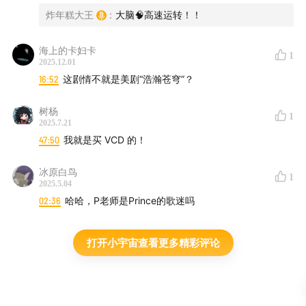
照井順政 - コロニーの彼女（I_006A）
炸年糕大王
:
大脑🧠高速运转！！
米津玄師 - Plazma
海上的卡妇卡
1
2025.12.01
16:52
这剧情不就是美剧“浩瀚苍穹”？
树杨
1
2025.7.21
47:50
我就是买 VCD 的！
冰原白鸟
1
2025.5.04
02:36
哈哈，P老师是Prince的歌迷吗
打开小宇宙查看更多精彩评论