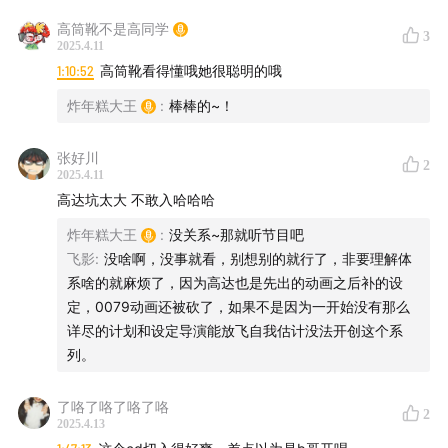
OVA系列如《08MS小队》《0080口袋战争》《0083星
高筒靴不是高同学
尘回忆》等，以写实视角描绘战争细节。
3
2025.4.11
1:10:52
高筒靴看得懂哦她很聪明的哦
炸年糕大王
:
棒棒的~！
独立世界观系列
《新机动战记高达W》（1995）——反战主题与前卫机体
张好川
2
2025.4.11
设计‌4
高达坑太大 不敢入哈哈哈
《机动武斗传G高达》（1994）——格斗题材，机体设计
炸年糕大王
:
没关系~那就听节目吧
风格独特‌5
飞影
:
没啥啊，没事就看，别想别的就行了，非要理解体
系啥的就麻烦了，因为高达也是先出的动画之后补的设
《机动战士高达SEED》（2002）——商业化成功作品，
定，0079动画还被砍了，如果不是因为一开始没有那么
详尽的计划和设定导演能放飞自我估计没法开创这个系
强袭高达为代表机体‌5
列。
《机动战士高达00》（2007）——聚焦能源战争与地缘
了咯了咯了咯了咯
政治冲突‌4
2
2025.4.13