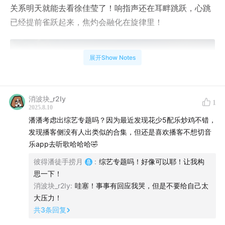
关系明天就能去看徐佳莹了！响指声还在耳畔跳跃，心跳
已经提前雀跃起来，焦灼会融化在旋律里！
展开Show Notes
消波块_r2Iy
1
2025.8.10
潘潘考虑出综艺专题吗？因为最近发现花少5配乐炒鸡不错，
发现播客侧没有人出类似的合集，但还是喜欢播客不想切音
乐app去听歌哈哈哈🤣
彼得潘徒手捞月
:
综艺专题吗！好像可以耶！让我构
思一下！
消波块_r2Iy
:
哇塞！事事有回应我哭，但是不要给自己太
大压力！
共
3
条回复