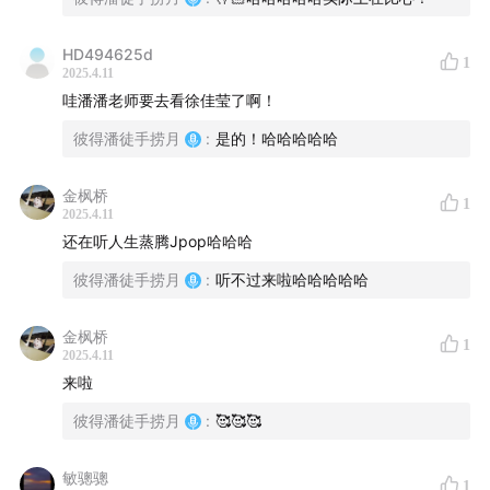
▏
14:32
▏ 왜인지 모르게 (Feat. 새로, 진효정) - 프롬
유 (From.U)/새로 (Saero)
HD494625d
1
2025.4.11
▏
17:57
▏ serenade (Feat. 서은) - 프롬유 (From.U)/
哇潘潘老师要去看徐佳莹了啊！
강서은
彼得潘徒手捞月
:
是的！哈哈哈哈哈
▏
21:21
▏ 널 좋아하나봐 - Acoustic Collabo (어쿠스
金枫桥
틱 콜라보)
1
2025.4.11
还在听人生蒸腾Jpop哈哈哈
▏
25:02
▏ Dreamin' love - Han All (한올)/Saevom
彼得潘徒手捞月
:
听不过来啦哈哈哈哈哈
(새봄)
▏
28:00
▏ 연애의 시작 (The Beginning Of Us) -
金枫桥
1
2025.4.11
g0nny (거니)
来啦
▏
31:24
▏ Wanna Love You - Paul Kim (폴킴)
彼得潘徒手捞月
:
🥰🥰🥰
▏
35:01
▏ 너만 보여 (All I see is you) - Aalia (알리아)
敏骢骢
1