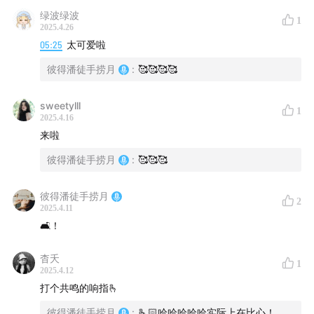
绿波绿波
1
2025.4.26
05:25
太可爱啦
彼得潘徒手捞月
:
🥰🥰🥰🥰
sweetylll
1
2025.4.16
来啦
本期响指集合：
彼得潘徒手捞月
:
🥰🥰🥰
▏
00:00
▏ 더 나은 사람 - 김수영
彼得潘徒手捞月
2
2025.4.11
▏
04:27
▏ 산책 (Walk) - 모트 (Motte)
🛋️！
▏
07:59
▏ 꿈만 같은 일이야 - Kassy (케이시)
杳夭
1
2025.4.12
▏
11:10
▏ TOUCH MY BODY - SAM KIM (샘김)
打个共鸣的响指🫰
彼得潘徒手捞月
:
🫰🏻哈哈哈哈哈实际上在比心！