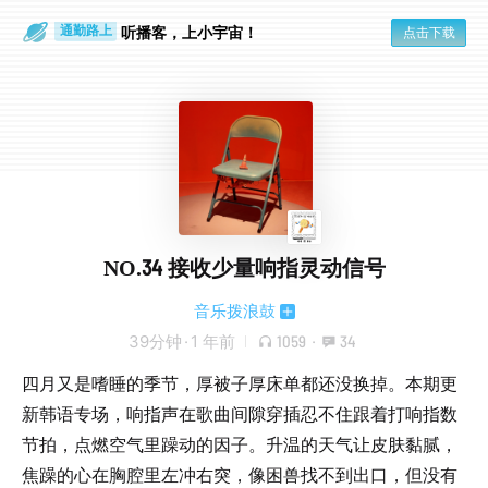
散步时
通勤路上
听播客，上小宇宙！
点击下载
NO.34 接收少量响指灵动信号
音乐拨浪鼓
39分钟
·
1 年前
1059
·
34
四月又是嗜睡的季节，厚被子厚床单都还没换掉。本期更
新韩语专场，响指声在歌曲间隙穿插忍不住跟着打响指数
节拍，点燃空气里躁动的因子。升温的天气让皮肤黏腻，
焦躁的心在胸腔里左冲右突，像困兽找不到出口，但没有