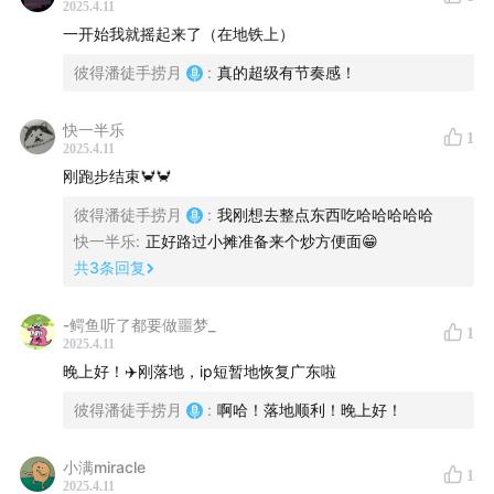
2025.4.11
一开始我就摇起来了（在地铁上）
彼得潘徒手捞月
:
真的超级有节奏感！
快一半乐
1
2025.4.11
刚跑步结束🦀🦀
彼得潘徒手捞月
:
我刚想去整点东西吃哈哈哈哈哈
快一半乐
:
正好路过小摊准备来个炒方便面😁
共
3
条回复
-鳄鱼听了都要做噩梦_
1
2025.4.11
晚上好！✈️刚落地，ip短暂地恢复广东啦
彼得潘徒手捞月
:
啊哈！落地顺利！晚上好！
小满miracle
1
2025.4.11